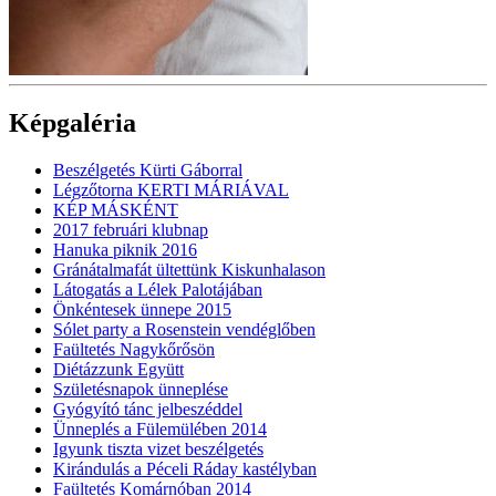
Képgaléria
Beszélgetés Kürti Gáborral
Légzőtorna KERTI MÁRIÁVAL
KÉP MÁSKÉNT
2017 februári klubnap
Hanuka piknik 2016
Gránátalmafát ültettünk Kiskunhalason
Látogatás a Lélek Palotájában
Önkéntesek ünnepe 2015
Sólet party a Rosenstein vendéglőben
Faültetés Nagykőrősön
Diétázzunk Együtt
Születésnapok ünneplése
Gyógyító tánc jelbeszéddel
Ünneplés a Fülemülében 2014
Igyunk tiszta vizet beszélgetés
Kirándulás a Péceli Ráday kastélyban
Faültetés Komárnóban 2014