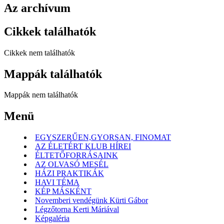
Az archívum
Cikkek találhatók
Cikkek nem találhatók
Mappák találhatók
Mappák nem találhatók
Menü
EGYSZERŰEN,GYORSAN, FINOMAT
AZ ÉLETÉRT KLUB HÍREI
ÉLTETŐFORRÁSAINK
AZ OLVASÓ MESÉL
HÁZI PRAKTIKÁK
HAVI TÉMA
KÉP MÁSKÉNT
Novemberi vendégünk Kürti Gábor
Légzőtorna Kerti Máriával
Képgaléria