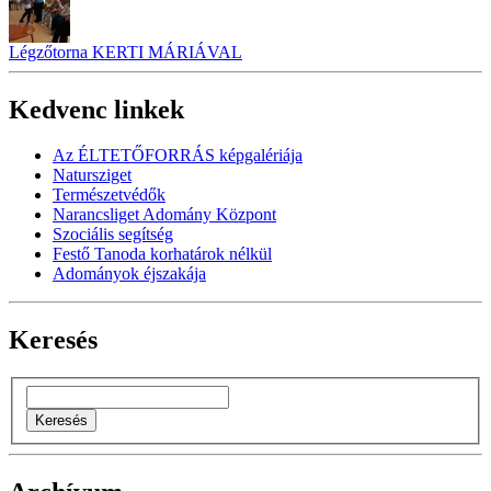
Légzőtorna KERTI MÁRIÁVAL
Kedvenc linkek
Az ÉLTETŐFORRÁS képgalériája
Natursziget
Természetvédők
Narancsliget Adomány Központ
Szociális segítség
Festő Tanoda korhatárok nélkül
Adományok éjszakája
Keresés