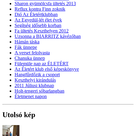
Sharon gyümölcsfa ültetés 2013
Reflux kontra Finn zoknik
Dió Az Életértklubban
Az Egyedül-lét élet évek
Segítség idősebb korban
Fa ültetés Keszthelyen 2012
Uzsonna a BIARRITZ kávézóban
Hámán táska
Fák ünnepe
A verset felolvasta
Chanuka ünnep
Fülemüle nap az ÉLETÉRT
Az Életért klub első képeskönyve
Hangfűrdőzik a csoport
Keszthelyi kirándulás
2011 Júliusi klubnap
Holt-tengeri sóbarlangban
Életmenet napon
Utolsó kép