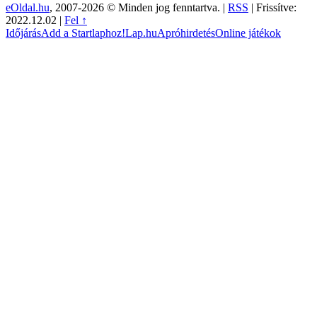
eOldal.hu
, 2007-2026 © Minden jog fenntartva. |
RSS
|
Frissítve:
2022.12.02
|
Fel ↑
Időjárás
Add a Startlaphoz!
Lap.hu
Apróhirdetés
Online játékok