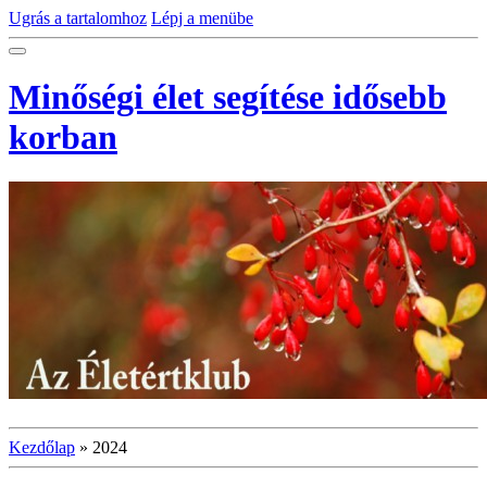
Ugrás a tartalomhoz
Lépj a menübe
Minőségi élet segítése idősebb
korban
Kezdőlap
»
2024