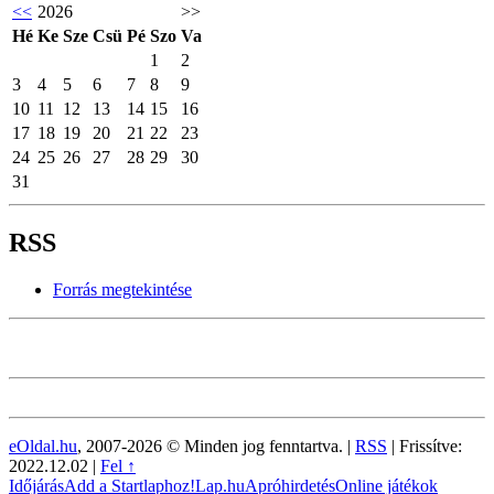
<<
2026
>>
Hé
Ke
Sze
Csü
Pé
Szo
Va
1
2
3
4
5
6
7
8
9
10
11
12
13
14
15
16
17
18
19
20
21
22
23
24
25
26
27
28
29
30
31
RSS
Forrás megtekintése
eOldal.hu
, 2007-2026 © Minden jog fenntartva. |
RSS
|
Frissítve:
2022.12.02
|
Fel ↑
Időjárás
Add a Startlaphoz!
Lap.hu
Apróhirdetés
Online játékok