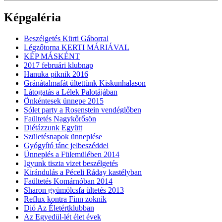
Képgaléria
Beszélgetés Kürti Gáborral
Légzőtorna KERTI MÁRIÁVAL
KÉP MÁSKÉNT
2017 februári klubnap
Hanuka piknik 2016
Gránátalmafát ültettünk Kiskunhalason
Látogatás a Lélek Palotájában
Önkéntesek ünnepe 2015
Sólet party a Rosenstein vendéglőben
Faültetés Nagykőrősön
Diétázzunk Együtt
Születésnapok ünneplése
Gyógyító tánc jelbeszéddel
Ünneplés a Fülemülében 2014
Igyunk tiszta vizet beszélgetés
Kirándulás a Péceli Ráday kastélyban
Faültetés Komárnóban 2014
Sharon gyümölcsfa ültetés 2013
Reflux kontra Finn zoknik
Dió Az Életértklubban
Az Egyedül-lét élet évek