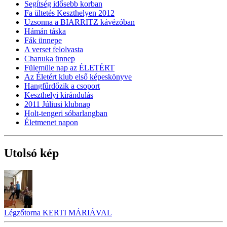
Segítség idősebb korban
Fa ültetés Keszthelyen 2012
Uzsonna a BIARRITZ kávézóban
Hámán táska
Fák ünnepe
A verset felolvasta
Chanuka ünnep
Fülemüle nap az ÉLETÉRT
Az Életért klub első képeskönyve
Hangfűrdőzik a csoport
Keszthelyi kirándulás
2011 Júliusi klubnap
Holt-tengeri sóbarlangban
Életmenet napon
Utolsó kép
Légzőtorna KERTI MÁRIÁVAL