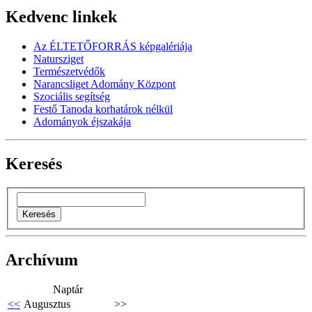
Kedvenc linkek
Az ÉLTETŐFORRÁS képgalériája
Natursziget
Természetvédők
Narancsliget Adomány Központ
Szociális segítség
Festő Tanoda korhatárok nélkül
Adományok éjszakája
Keresés
Archívum
Naptár
<<
Augusztus
>>