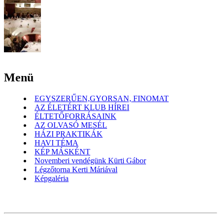
Menü
EGYSZERŰEN,GYORSAN, FINOMAT
AZ ÉLETÉRT KLUB HÍREI
ÉLTETŐFORRÁSAINK
AZ OLVASÓ MESÉL
HÁZI PRAKTIKÁK
HAVI TÉMA
KÉP MÁSKÉNT
Novemberi vendégünk Kürti Gábor
Légzőtorna Kerti Máriával
Képgaléria