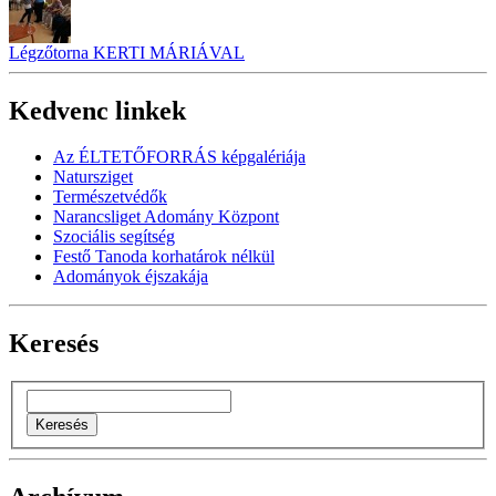
Légzőtorna KERTI MÁRIÁVAL
Kedvenc linkek
Az ÉLTETŐFORRÁS képgalériája
Natursziget
Természetvédők
Narancsliget Adomány Központ
Szociális segítség
Festő Tanoda korhatárok nélkül
Adományok éjszakája
Keresés