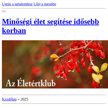
Ugrás a tartalomhoz
Lépj a menübe
Minőségi élet segítése idősebb
korban
Kezdőlap
»
2025