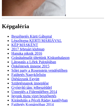
Képgaléria
Beszélgetés Kürti Gáborral
Légzőtorna KERTI MÁRIÁVAL
KÉP MÁSKÉNT
2017 februári klubnap
Hanuka piknik 2016
Gránátalmafát ültettünk Kiskunhalason
Látogatás a Lélek Palotájában
Önkéntesek ünnepe 2015
Sólet party a Rosenstein vendéglőben
Faültetés Nagykőrősön
Diétázzunk Együtt
Születésnapok ünneplése
Gyógyító tánc jelbeszéddel
Ünneplés a Fülemülében 2014
Igyunk tiszta vizet beszélgetés
Kirándulás a Péceli Ráday kastélyban
Faültetés Komárnóban 2014