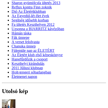
Sharon gyümölcsfa ültetés 2013
Reflux kontra Finn zoknik
Dió Az Életértklubban
Az Egyedül-lét élet évek
Segítség idősebb korban
Fa ültetés Keszthelyen 2012
Uzsonna a BIARRITZ kávézóban
Hámán táska
Fák ünnepe
A verset felolvasta
Chanuka ünnep
Fülemüle nap az ÉLETÉRT
Az Életért klub első képeskönyve
Hangfűrdőzik a csoport
Keszthelyi kirándulás
2011 Júliusi klubnap
Holt-tengeri sóbarlangban
Életmenet napon
Utolsó kép