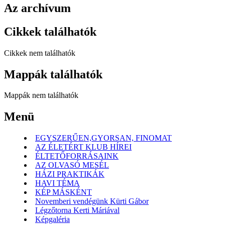
Az archívum
Cikkek találhatók
Cikkek nem találhatók
Mappák találhatók
Mappák nem találhatók
Menü
EGYSZERŰEN,GYORSAN, FINOMAT
AZ ÉLETÉRT KLUB HÍREI
ÉLTETŐFORRÁSAINK
AZ OLVASÓ MESÉL
HÁZI PRAKTIKÁK
HAVI TÉMA
KÉP MÁSKÉNT
Novemberi vendégünk Kürti Gábor
Légzőtorna Kerti Máriával
Képgaléria