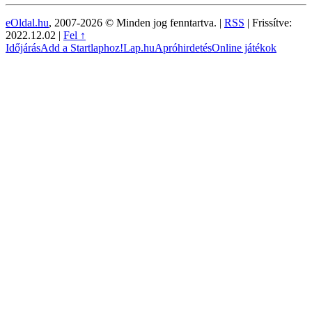
eOldal.hu
, 2007-2026 © Minden jog fenntartva. |
RSS
|
Frissítve:
2022.12.02
|
Fel ↑
Időjárás
Add a Startlaphoz!
Lap.hu
Apróhirdetés
Online játékok