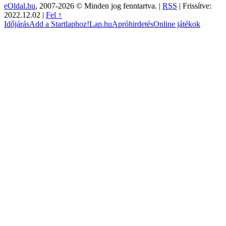
eOldal.hu
, 2007-2026 © Minden jog fenntartva. |
RSS
|
Frissítve:
2022.12.02
|
Fel ↑
Időjárás
Add a Startlaphoz!
Lap.hu
Apróhirdetés
Online játékok