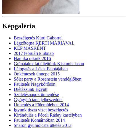
Képgaléria
Beszélgetés Kürti Gáborral
Légzőtorna KERTI MÁRIÁVAL
KÉP MÁSKÉNT
2017 februári klubnap
Hanuka piknik 2016
Gránátalmafát ültettünk Kiskunhalason
Látogatás a Lélek Palotájában
Önkéntesek ünnepe 2015
Sólet party a Rosenstein vendéglőben
Faültetés Nagykőrősön
Diétázzunk Együtt
Születésnapok ünneplése
Gyógyító tánc jelbeszéddel
Ünneplés a Fülemülében 2014
Igyunk tiszta vizet beszélgetés
Kirándulás a Péceli Ráday kastélyban
Faültetés Komárnóban 2014
Sharon gyümölcsfa ültetés 2013