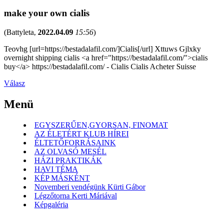
make your own cialis
(
Battyleta
,
2022.04.09
15:56
)
Teovhg [url=https://bestadalafil.com/]Cialis[/url] Xttuws Gjlxky
overnight shipping cialis <a href="https://bestadalafil.com/">cialis
buy</a> https://bestadalafil.com/ - Cialis Cialis Acheter Suisse
Válasz
Menü
EGYSZERŰEN,GYORSAN, FINOMAT
AZ ÉLETÉRT KLUB HÍREI
ÉLTETŐFORRÁSAINK
AZ OLVASÓ MESÉL
HÁZI PRAKTIKÁK
HAVI TÉMA
KÉP MÁSKÉNT
Novemberi vendégünk Kürti Gábor
Légzőtorna Kerti Máriával
Képgaléria