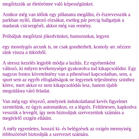
megőrizzük az életörömre való képességünket.
Amikor még van időnk egy pillanatra megállni, és észrevesszük a
parkban
nyíló, illatozó rózsákat, esetleg pár percig hallgatjuk a
madarak csicsergését,
akkor még van remény.
Próbáljuk megőrizni jókedvünket, humorunkat, legyen
egy mosolygós arcunk is, ne csak gondterhelt, komoly arc nézzen
ránk vissza
a tükörből.
A stressz kezelés legjobb módja a lazítás. Ez egyénenként
változó,
ki milyen tevékenységet gyakorolva tud kikapcsolódni. Egy
nagyon fontos
követelmény van a pihenéssel kapcsolatban, sem, a
sport sem az egyéb
elfoglaltságok ne legyenek teljesítmény szinthez
kötve, mert akkor ez nem
kikapcsolódás lesz, hanem újabb
megoldásra váró feladat.
Van még egy tényező, amelynek indokolatlanul kevés figyelmet
szentelünk,
ez úgyis automatikus, ez a légzés. Felületesen, kapkodva
vesszük a levegőt,
így nem biztosítjuk szervezetünk számára a
megfelelő oxigén ellátást.
A mély egyenletes, hosszú ki- és belégzések az oxigén mennyiség
többszörösét
biztosítják a szervezet számára.