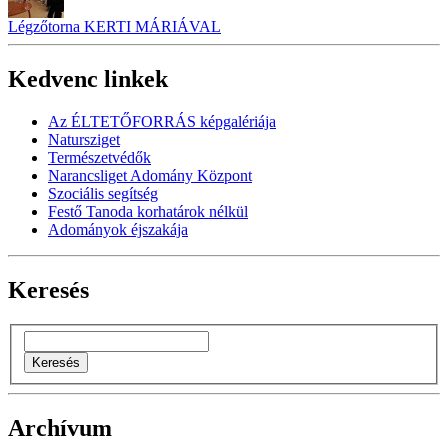
Légzőtorna KERTI MÁRIÁVAL
Kedvenc linkek
Az ÉLTETŐFORRÁS képgalériája
Natursziget
Természetvédők
Narancsliget Adomány Központ
Szociális segítség
Festő Tanoda korhatárok nélkül
Adományok éjszakája
Keresés
Archívum