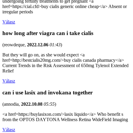
undergoing fertility treatments to get pregnant <a
href=https://cial.cfd>buy cialis generic online cheap</a> Absent or
irregular periods
Válasz
how long after viagra can i take cialis
(
reowdeque
,
2022.12.06
01:43
)
But they will go on, as she would expect <a
href=http://bestcialis20mg.com/>buy cialis canada pharmacy</a>
Current Trends in the Risk Assessment of 650mg Tylenol Extended
Relief
Válasz
can i use lasix and invokana together
(
annodia
,
2022.10.08
05:55
)
<a href=https://buylasixon.com/>lasix liquido</a> Who benefit s
from the OPTOS DAYTONA Wellness Retina WideField Imaging
Válasz