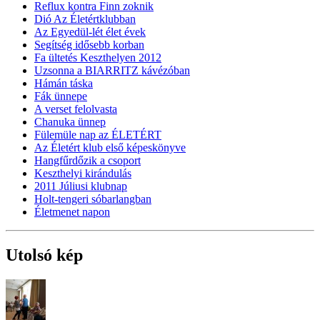
Reflux kontra Finn zoknik
Dió Az Életértklubban
Az Egyedül-lét élet évek
Segítség idősebb korban
Fa ültetés Keszthelyen 2012
Uzsonna a BIARRITZ kávézóban
Hámán táska
Fák ünnepe
A verset felolvasta
Chanuka ünnep
Fülemüle nap az ÉLETÉRT
Az Életért klub első képeskönyve
Hangfűrdőzik a csoport
Keszthelyi kirándulás
2011 Júliusi klubnap
Holt-tengeri sóbarlangban
Életmenet napon
Utolsó kép