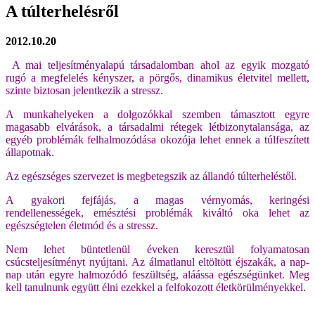
A túlterhelésről
2012.10.20
A mai teljesít
ményalapú társadalomban ahol az egyik mozgató
rugó
a megfelelés kényszer, a pörgős, dinamikus életvitel mellett,
szinte biztosan
jelentkezik a stressz.
A munkahelyeken a dolgozókkal szemben támasztott egyre
magasabb
elvárások, a társadalmi rétegek létbizonytalansága, az
egyéb problémák
felhalmozódása okozója lehet ennek a túlfeszített
állapotnak.
Az egészséges szervezet is megbetegszik az állandó túlterheléstől.
A gyakori fejfájás, a magas vérnyomás, keringési
rendellenességek,
emésztési problémák kiváltó oka lehet az
egészségtelen életmód és a stressz.
Nem lehet büntetlenül éveken keresztül folyamatosan
csúcsteljesítményt
nyújtani. Az álmatlanul eltöltött éjszakák, a nap-
nap után egyre halmozódó
feszültség, aláássa egészségünket. Meg
kell tanulnunk együtt élni ezekkel a
felfokozott életkörülményekkel.