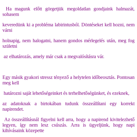
Ha magunk előtt görgetjük megoldatlan gondjaink halmazát,
sohasem
keveredünk ki a probléma labirintusból. Döntéseket kell hozni, nem
várni
holnapig, nem halogatni, hanem gondos mérlegelés után, meg fog
születni
az elhatározás, amely már csak a megvalósításra vár.
Egy másik gyakori stressz tényező a helytelen időbeosztás. Pontosan
meg kell
határozni saját lehetőségeinket és terhelhetőségünket, és ezeknek,
az adatoknak a birtokában tudunk összeállítani egy korrekt
napirendet.
Az összeállításnál figyelni kell arra, hogy a napirend kivitelezhető
legyen,
így nem lesz csúszás. Arra is ügyeljünk, hogy napi
kihívásaink közepette