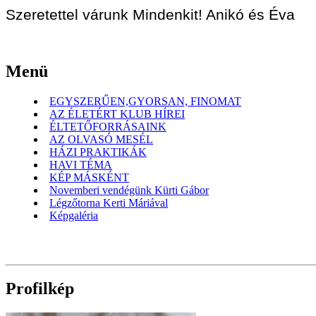
Szeretettel várunk Mindenkit! Anikó és Éva
Menü
EGYSZERŰEN,GYORSAN, FINOMAT
AZ ÉLETÉRT KLUB HÍREI
ÉLTETŐFORRÁSAINK
AZ OLVASÓ MESÉL
HÁZI PRAKTIKÁK
HAVI TÉMA
KÉP MÁSKÉNT
Novemberi vendégünk Kürti Gábor
Légzőtorna Kerti Máriával
Képgaléria
Profilkép