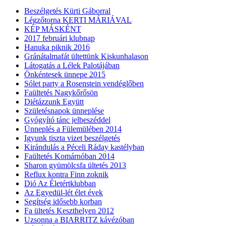
Beszélgetés Kürti Gáborral
Légzőtorna KERTI MÁRIÁVAL
KÉP MÁSKÉNT
2017 februári klubnap
Hanuka piknik 2016
Gránátalmafát ültettünk Kiskunhalason
Látogatás a Lélek Palotájában
Önkéntesek ünnepe 2015
Sólet party a Rosenstein vendéglőben
Faültetés Nagykőrősön
Diétázzunk Együtt
Születésnapok ünneplése
Gyógyító tánc jelbeszéddel
Ünneplés a Fülemülében 2014
Igyunk tiszta vizet beszélgetés
Kirándulás a Péceli Ráday kastélyban
Faültetés Komárnóban 2014
Sharon gyümölcsfa ültetés 2013
Reflux kontra Finn zoknik
Dió Az Életértklubban
Az Egyedül-lét élet évek
Segítség idősebb korban
Fa ültetés Keszthelyen 2012
Uzsonna a BIARRITZ kávézóban