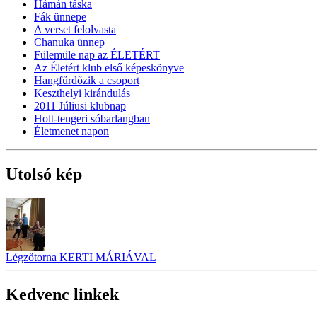
Hámán táska
Fák ünnepe
A verset felolvasta
Chanuka ünnep
Fülemüle nap az ÉLETÉRT
Az Életért klub első képeskönyve
Hangfűrdőzik a csoport
Keszthelyi kirándulás
2011 Júliusi klubnap
Holt-tengeri sóbarlangban
Életmenet napon
Utolsó kép
Légzőtorna KERTI MÁRIÁVAL
Kedvenc linkek