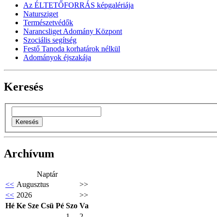
Az ÉLTETŐFORRÁS képgalériája
Natursziget
Természetvédők
Narancsliget Adomány Központ
Szociális segítség
Festő Tanoda korhatárok nélkül
Adományok éjszakája
Keresés
Archívum
Naptár
<<
Augusztus
>>
<<
2026
>>
Hé
Ke
Sze
Csü
Pé
Szo
Va
1
2