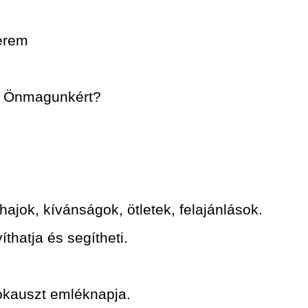
erem
nk Önmagunkért?
jok, kívánságok, ötletek, felajánlások.
thatja és segítheti.
okauszt emléknapja.