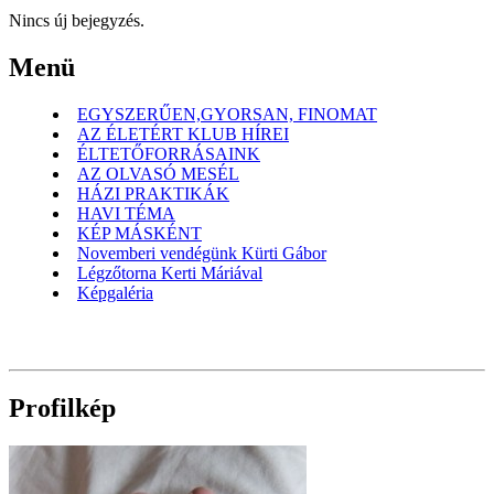
Nincs új bejegyzés.
Menü
EGYSZERŰEN,GYORSAN, FINOMAT
AZ ÉLETÉRT KLUB HÍREI
ÉLTETŐFORRÁSAINK
AZ OLVASÓ MESÉL
HÁZI PRAKTIKÁK
HAVI TÉMA
KÉP MÁSKÉNT
Novemberi vendégünk Kürti Gábor
Légzőtorna Kerti Máriával
Képgaléria
Profilkép