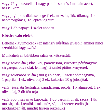
vagy 75 g mozarella, 1 nagy paradicsom és 1mk. almaecet,
bazsalikom
vagy joghurtos diákcsemege (1ek. mazsola, 1tk. tökmag, 1tk.
napraforgómag, 1dl epres joghurt
vagy 1 db papaya 1 szelet abonett
Ebédre való ételek
Lehetnek gyümölcsök (ez intenzív kúrában javasolt, amikor nincs
szénhidrát fogyasztás)
Munkahelyen büfékben saláta és kétszersült.
vagy zöldsaláta ( kínai kel, paradicsom, kukorica,póréhagyma,
sárgarépa, olíva olaj, lenmag) ,2 szelet pirítós kenyérrel,
vagy zöldbabos saláta (300 g zöldbab, 1 szelet póréhagyma,
1 paprika, 1 ek. olíva olaj 3 ek. kukorica 50 g juhsajttal,
vagy jégsaláta (jégsaláta, paradicsom, rucola, 1tk.almaecet, 1 ek.
olíva olaj, 2 db főtt tojás
vagy 300 g savanyú káposzta, 1 db baromfi virsli, szósz: 1 tk.
mustár, 1tk. krémföl, 1mk. méz, só, pici szerecsendió (ha
módunkban áll, mindig frissen reszeljük)