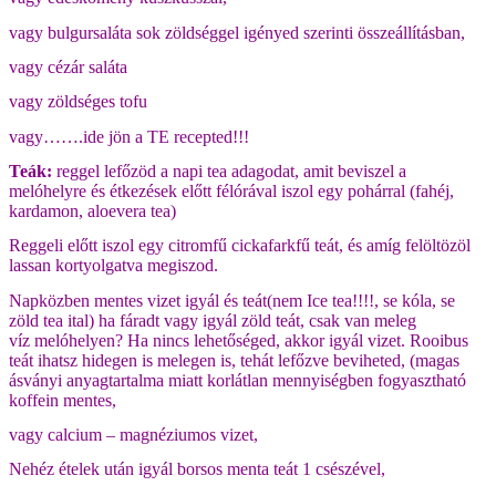
vagy bulgursaláta sok zöldséggel igényed szerinti összeállításban,
vagy cézár saláta
vagy zöldséges tofu
vagy…….ide jön a TE recepted!!!
Teák:
reggel lefőzöd a napi tea adagodat, amit beviszel a
melóhelyre és étkezések előtt félórával iszol egy pohárral (fahéj,
kardamon, aloevera tea)
Reggeli előtt iszol egy citromfű cickafarkfű teát, és amíg felöltözöl
lassan kortyolgatva megiszod.
Napközben mentes vizet igyál és teát(nem Ice tea!!!!, se kóla, se
zöld tea ital) ha fáradt vagy igyál zöld teát, csak van meleg
víz melóhelyen? Ha nincs lehetőséged, akkor igyál vizet. Rooibus
teát ihatsz hidegen is melegen is, tehát lefőzve beviheted, (magas
ásványi anyagtartalma miatt korlátlan mennyiségben fogyasztható
koffein mentes,
vagy calcium – magnéziumos vizet,
Nehéz ételek után igyál borsos menta teát 1 csészével,