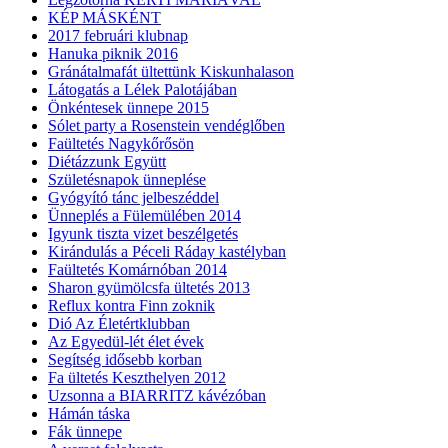
KÉP MÁSKÉNT
2017 februári klubnap
Hanuka piknik 2016
Gránátalmafát ültettünk Kiskunhalason
Látogatás a Lélek Palotájában
Önkéntesek ünnepe 2015
Sólet party a Rosenstein vendéglőben
Faültetés Nagykőrősön
Diétázzunk Együtt
Születésnapok ünneplése
Gyógyító tánc jelbeszéddel
Ünneplés a Fülemülében 2014
Igyunk tiszta vizet beszélgetés
Kirándulás a Péceli Ráday kastélyban
Faültetés Komárnóban 2014
Sharon gyümölcsfa ültetés 2013
Reflux kontra Finn zoknik
Dió Az Életértklubban
Az Egyedül-lét élet évek
Segítség idősebb korban
Fa ültetés Keszthelyen 2012
Uzsonna a BIARRITZ kávézóban
Hámán táska
Fák ünnepe