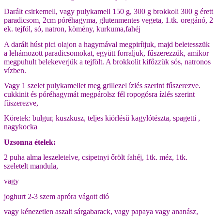
Darált csirkemell, vagy pulykamell 150 g, 300 g brokkoli 300 g érett
paradicsom, 2cm póréhagyma, glutenmentes vegeta, 1.tk. oregánó, 2
ek. tejföl, só, natron, kömény, kurkuma,fahéj
A darált húst pici olajon a hagymával megpirítjuk, majd beletesszük
a lehámozott paradicsomokat, együtt forraljuk, fűszerezzük, amikor
megpuhult belekeverjük a tejfölt. A brokkolit kifőzzük sós, natronos
vízben.
Vagy 1 szelet pulykamellet meg grillezel ízlés szerint fűszerezve.
cukkinit és póréhagymát megpárolsz fél ropogósra ízlés szerint
fűszerezve,
Köretek: bulgur, kuszkusz, teljes kiörlésű kagylótészta, spagetti ,
nagykocka
Uzsonna ételek:
2 puha alma leszeletelve, csipetnyi őrölt fahéj, 1tk. méz, 1tk.
szeletelt mandula,
vagy
joghurt 2-3 szem apróra vágott dió
vagy kénezetlen aszalt sárgabarack, vagy papaya vagy ananász,