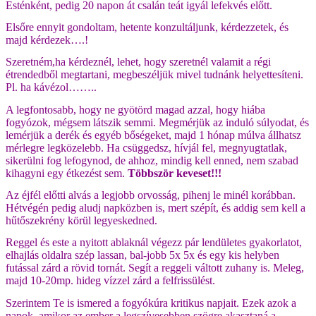
Esténként, pedig 20 napon át csalán teát igyál lefekvés előtt.
Elsőre ennyit gondoltam, hetente konzultáljunk, kérdezzetek, és
majd kérdezek….!
Szeretném,ha kérdeznél, lehet, hogy szeretnél valamit a régi
étrendedből megtartani, megbeszéljük mivel tudnánk helyettesíteni.
Pl. ha kávézol……..
A legfontosabb, hogy ne gyötörd magad azzal, hogy hiába
fogyózok, mégsem látszik semmi. Megmérjük az induló súlyodat, és
lemérjük a derék és egyéb bőségeket, majd 1 hónap múlva állhatsz
mérlegre legközelebb. Ha csüggedsz, hívjál fel, megnyugtatlak,
sikerülni fog lefogynod, de ahhoz, mindig kell enned, nem szabad
kihagyni egy étkezést sem.
Többször keveset!!!
Az éjfél előtti alvás a legjobb orvosság, pihenj le minél korábban.
Hétvégén pedig aludj napközben is, mert szépít, és addig sem kell a
hűtőszekrény körül legyeskedned.
Reggel és este a nyitott ablaknál végezz pár lendületes gyakorlatot,
elhajlás oldalra szép lassan, bal-jobb 5x 5x és egy kis helyben
futással zárd a rövid tornát. Segít a reggeli váltott zuhany is. Meleg,
majd 10-20mp. hideg vízzel zárd a felfrissülést.
Szerintem Te is ismered a fogyókúra kritikus napjait. Ezek azok a
napok, amikor az ember a legszívesebben szögre akasztaná a