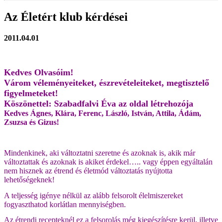
Az Életért klub kérdései
2011.04.01
Kedves Olvasóim!
Várom véleményeiteket, észrevételeiteket, megtisztelő
figyelmeteket!
Köszönettel: Szabadfalvi Éva az oldal létrehozója
Kedves Ágnes, Klára, Ferenc, László, István, Attila, Ádám,
Zsuzsa és Gizus!
Mindenkinek, aki változtatni szeretne és azoknak is, akik már
változtattak és azoknak is akiket érdekel….. vagy éppen egyáltalán
nem hisznek az étrend és életmód változtatás nyújtotta
lehetőségeknek!
A teljesség igénye nélkül az alább felsorolt élelmiszereket
fogyaszthatod korlátlan mennyiségben.
Az étrendi recepteknél ez a felsorolás még kiegészítésre kerül, illetve