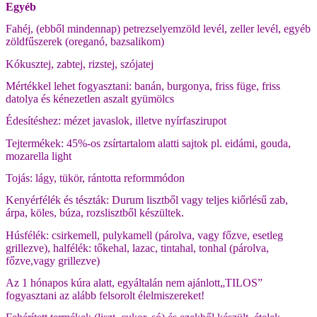
Egyéb
Fahéj, (ebből mindennap) petrezselyemzöld levél, zeller levél, egyéb
zöldfűszerek (oreganó, bazsalikom)
Kókusztej, zabtej, rizstej, szójatej
Mértékkel lehet fogyasztani: banán, burgonya, friss füge, friss
datolya és kénezetlen aszalt gyümölcs
Édesítéshez: mézet javaslok, illetve nyírfaszirupot
Tejtermékek: 45%-os zsírtartalom alatti sajtok pl. eidámi, gouda,
mozarella light
Tojás: lágy, tükör, rántotta reformmódon
Kenyérfélék és tészták: Durum lisztből vagy teljes kiőrlésű zab,
árpa, köles, búza, rozslisztből készültek.
Húsfélék: csirkemell, pulykamell (párolva, vagy főzve, esetleg
grillezve), halfélék: tőkehal, lazac, tintahal, tonhal (párolva,
főzve,vagy grillezve)
Az 1 hónapos kúra alatt, egyáltalán nem ajánlott„TILOS”
fogyasztani az alább felsorolt élelmiszereket!