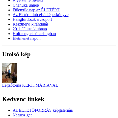
A verset felolvasta
Chanuka ünnep
Fülemüle nap az ÉLETÉRT
Az Életért klub első képeskönyve
Hangfűrdőzik a csoport
Keszthelyi kirándulás
2011 Júliusi klubnap
Holt-tengeri sóbarlangban
Életmenet napon
Utolsó kép
Légzőtorna KERTI MÁRIÁVAL
Kedvenc linkek
Az ÉLTETŐFORRÁS képgalériája
Natursziget