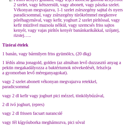
2 szelet, vagy kétszersült, vagy abonett, vagy pászka szelet.
Vékonyan megvajazva, 1-1 szelet zsírszegény sajttal és nyers
paradicsommal, vagy zsírszegény túrókrémmel megkenve
póréhagymával, vagy kefir, yoghurt 2 szelet pirítóssal, vagy
kefir müzlivel mazsola nélkül, vagy szemcsés friss sajtos
kenyér, vagy vajas pirítós kenyér banánkarikákkal, szójatej,
rizstej…..
Tízórai ételek
1 banán, vagy bármilyen friss gyümölcs, (20 dkg)
1 lédús alma jonagold, golden (az almában levő duzzasztó anyag a
pektin megakadályozza a baktériumok növekedését, felszívja
a gyomorban levő méreganyagokat).
vagy 2 szelet abonett vékonyan megvajazva retekkel,
paradicsommal
vagy 2 dl kefir vagy joghurt pici mézzel, tönkölybúzával,
2 dl ivó joghurt, (epres)
vagy 2 dl frissen facsart narancslé
vagy fél kígyóuborka meghámozva, pici sóval