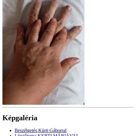
Képgaléria
Beszélgetés Kürti Gáborral
Légzőtorna KERTI MÁRIÁVAL