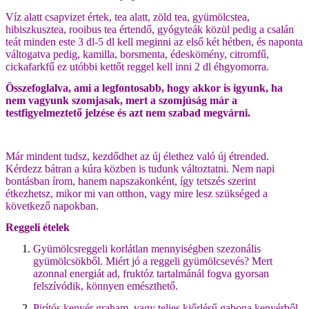
Víz alatt csapvizet értek, tea alatt, zöld tea, gyümölcstea,
hibiszkusztea, rooibus tea értendő, gyógyteák közül pedig a csalán
teát minden este 3 dl-5 dl kell meginni az első két hétben, és naponta
váltogatva pedig, kamilla, borsmenta, édeskömény, citromfű,
cickafarkfű ez utóbbi kettőt reggel kell inni 2 dl éhgyomorra.
Összefoglalva, ami a legfontosabb, hogy akkor is igyunk, ha
nem vagyunk szomjasak, mert a szomjúság már a
testfigyelmeztető jelzése és azt nem szabad megvárni.
Már mindent tudsz, kezdődhet az új élethez való új étrended.
Kérdezz bátran a kúra közben is tudunk változtatni. Nem napi
bontásban írom, hanem napszakonként, így tetszés szerint
étkezhetsz, mikor mi van otthon, vagy mire lesz szükséged a
következő napokban.
Reggeli ételek
Gyümölcsreggeli korlátlan mennyiségben szezonális
gyümölcsökből. Miért jó a reggeli gyümölcsevés? Mert
azonnal energiát ad, fruktóz tartalmánál fogva gyorsan
felszívódik, könnyen emészthető.
Pirítós kenyér graham, vagy teljes kiőrlésű gabona kenyérből