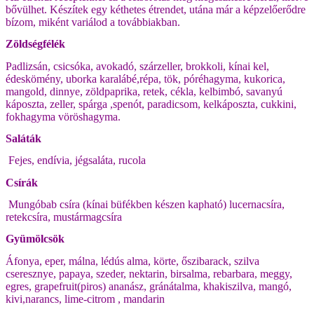
bővülhet. Készítek egy kéthetes étrendet, utána már a képzelőerődre
bízom, miként variálod a továbbiakban.
Zöldségfélék
Padlizsán, csicsóka, avokadó, szárzeller, brokkoli, kínai kel,
édeskömény, uborka karalábé,répa, tök, póréhagyma, kukorica,
mangold, dinnye, zöldpaprika, retek, cékla, kelbimbó, savanyú
káposzta, zeller, spárga ,spenót, paradicsom, kelkáposzta, cukkini,
fokhagyma vöröshagyma.
Saláták
Fejes, endívia, jégsaláta, rucola
Csírák
Mungóbab csíra (kínai büfékben készen kapható) lucernacsíra,
retekcsíra, mustármagcsíra
Gyümölcsök
Áfonya, eper, málna, lédús alma, körte, őszibarack, szilva
cseresznye, papaya, szeder, nektarin, birsalma, rebarbara, meggy,
egres, grapefruit(piros) ananász, gránátalma, khakiszilva, mangó,
kivi,narancs, lime-citrom , mandarin