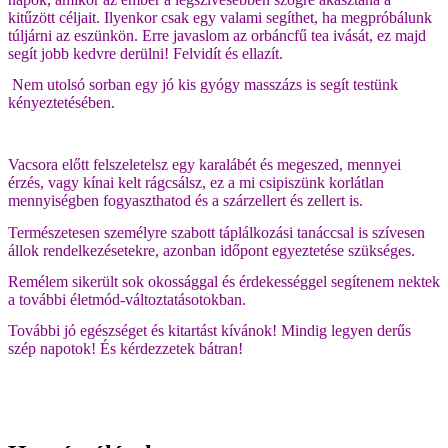
kitűzött céljait. Ilyenkor csak egy valami segíthet, ha megpróbálunk
túljárni az eszünkön. Erre javaslom az orbáncfű tea ivását, ez majd
segít jobb kedvre derülni! Felvidít és ellazít.
Nem utolsó sorban egy jó kis gyógy masszázs is segít testünk
kényeztetésében.
Vacsora előtt felszeletelsz egy karalábét és megeszed, mennyei
érzés, vagy kínai kelt rágcsálsz, ez a mi csipiszünk korlátlan
mennyiségben fogyaszthatod és a szárzellert és zellert is.
Természetesen személyre szabott táplálkozási tanáccsal is szívesen
állok rendelkezésetekre, azonban időpont egyeztetése szükséges.
Remélem sikerült sok okossággal és érdekességgel segítenem nektek
a további életmód-változtatásotokban.
További jó egészséget és kitartást kívánok! Mindig legyen derűs
szép napotok! És kérdezzetek bátran!