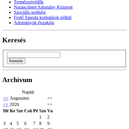
Természetvédők
Narancsliget Adomány Központ
Szociális segítség
Festő Tanoda korhatárok nélkül
Adományok éjszakája
Keresés
Archívum
Naptár
<<
Augusztus
>>
<<
2026
>>
Hé
Ke
Sze
Csü
Pé
Szo
Va
1
2
3
4
5
6
7
8
9