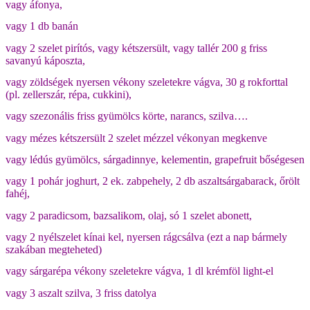
vagy áfonya,
vagy 1 db banán
vagy 2 szelet pirítós, vagy kétszersült, vagy tallér 200 g friss
savanyú káposzta,
vagy zöldségek nyersen vékony szeletekre vágva, 30 g rokforttal
(pl. zellerszár, répa, cukkini),
vagy szezonális friss gyümölcs körte, narancs, szilva….
vagy mézes kétszersült 2 szelet mézzel vékonyan megkenve
vagy lédús gyümölcs, sárgadinnye, kelementin, grapefruit bőségesen
vagy 1 pohár joghurt, 2 ek. zabpehely, 2 db aszaltsárgabarack, őrölt
fahéj,
vagy 2 paradicsom, bazsalikom, olaj, só 1 szelet abonett,
vagy 2 nyélszelet kínai kel, nyersen rágcsálva (ezt a nap bármely
szakában megteheted)
vagy sárgarépa vékony szeletekre vágva, 1 dl krémföl light-el
vagy 3 aszalt szilva, 3 friss datolya