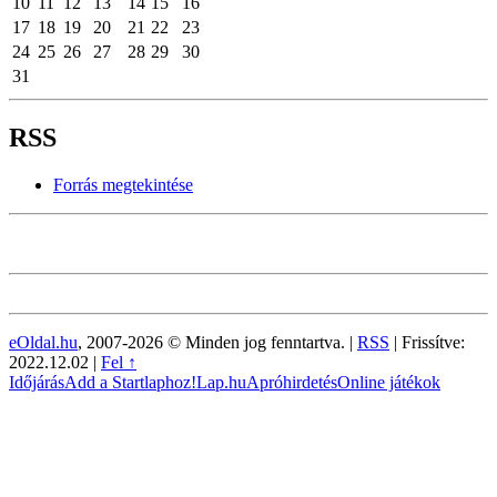
10
11
12
13
14
15
16
17
18
19
20
21
22
23
24
25
26
27
28
29
30
31
RSS
Forrás megtekintése
eOldal.hu
, 2007-2026 © Minden jog fenntartva. |
RSS
|
Frissítve:
2022.12.02
|
Fel ↑
Időjárás
Add a Startlaphoz!
Lap.hu
Apróhirdetés
Online játékok