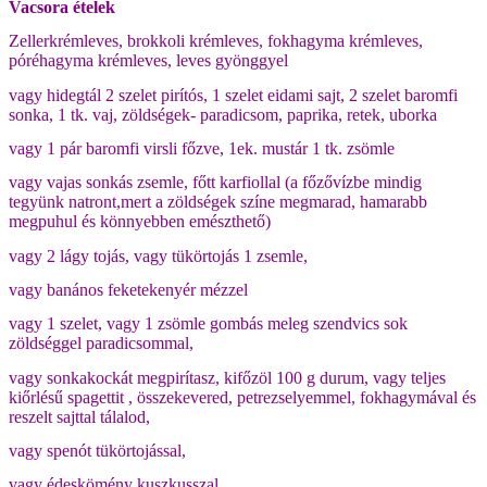
Vacsora ételek
Zellerkrémleves, brokkoli krémleves, fokhagyma krémleves,
póréhagyma krémleves, leves gyönggyel
vagy hidegtál 2 szelet pirítós, 1 szelet eidami sajt, 2 szelet baromfi
sonka, 1 tk. vaj, zöldségek- paradicsom, paprika, retek, uborka
vagy 1 pár baromfi virsli főzve, 1ek. mustár 1 tk. zsömle
vagy vajas sonkás zsemle, főtt karfiollal (a főzővízbe mindig
tegyünk natront,mert a zöldségek színe megmarad, hamarabb
megpuhul és könnyebben emészthető)
vagy 2 lágy tojás, vagy tükörtojás 1 zsemle,
vagy banános feketekenyér mézzel
vagy 1 szelet, vagy 1 zsömle gombás meleg szendvics sok
zöldséggel paradicsommal,
vagy sonkakockát megpirítasz, kifőzöl 100 g durum, vagy teljes
kiőrlésű spagettit , összekevered, petrezselyemmel, fokhagymával és
reszelt sajttal tálalod,
vagy spenót tükörtojással,
vagy édeskömény kuszkusszal,