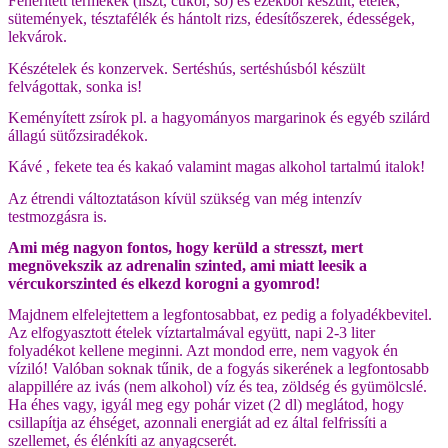
Fehérített termékek (liszt, cukor, só) és ezekből készült, ételek,
sütemények, tésztafélék és hántolt rizs, édesítőszerek, édességek,
lekvárok.
Készételek és konzervek. Sertéshús, sertéshúsból készült
felvágottak, sonka is!
Keményített zsírok pl. a hagyományos margarinok és egyéb szilárd
állagú sütőzsiradékok.
Kávé , fekete tea és kakaó valamint magas alkohol tartalmú italok!
Az étrendi változtatáson kívül szükség van még intenzív
testmozgásra is.
Ami még nagyon fontos, hogy kerüld a stresszt, mert
megnövekszik az adrenalin szinted, ami miatt leesik a
vércukorszinted és elkezd korogni a gyomrod!
Majdnem elfelejtettem a legfontosabbat, ez pedig a folyadékbevitel.
Az elfogyasztott ételek víztartalmával együtt, napi 2-3 liter
folyadékot kellene meginni. Azt mondod erre, nem vagyok én
víziló! Valóban soknak tűnik, de a fogyás sikerének a legfontosabb
alappillére az ivás (nem alkohol) víz és tea, zöldség és gyümölcslé.
Ha éhes vagy, igyál meg egy pohár vizet (2 dl) meglátod, hogy
csillapítja az éhséget, azonnali energiát ad ez által felfrissíti a
szellemet, és élénkíti az anyagcserét.