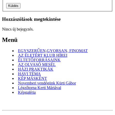
Hozzászólások megtekintése
Nincs új bejegyzés.
Menü
EGYSZERŰEN,GYORSAN, FINOMAT
AZ ÉLETÉRT KLUB HÍREI
ÉLTETŐFORRÁSAINK
AZ OLVASÓ MESÉL
HÁZI PRAKTIKÁK
HAVI TÉMA
KÉP MÁSKÉNT
Novemberi vendégünk Kürti Gábor
Légzőtorna Kerti Máriával
Képgaléria