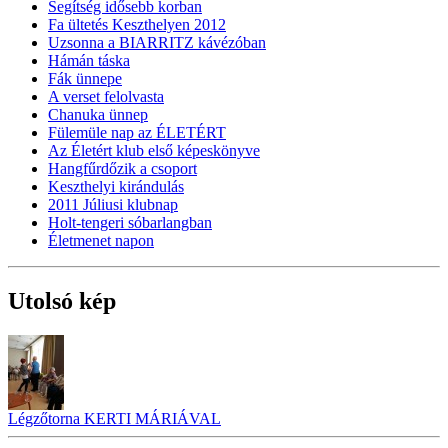
Segítség idősebb korban
Fa ültetés Keszthelyen 2012
Uzsonna a BIARRITZ kávézóban
Hámán táska
Fák ünnepe
A verset felolvasta
Chanuka ünnep
Fülemüle nap az ÉLETÉRT
Az Életért klub első képeskönyve
Hangfűrdőzik a csoport
Keszthelyi kirándulás
2011 Júliusi klubnap
Holt-tengeri sóbarlangban
Életmenet napon
Utolsó kép
Légzőtorna KERTI MÁRIÁVAL