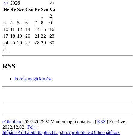
<<
2026
>>
Hé
Ke
Sze
Csü
Pé
Szo
Va
1
2
3
4
5
6
7
8
9
10
11
12
13
14
15
16
17
18
19
20
21
22
23
24
25
26
27
28
29
30
31
RSS
Forrás megtekintése
eOldal.hu
, 2007-2026 © Minden jog fenntartva. |
RSS
|
Frissítve:
2022.12.02
|
Fel ↑
Időjárás
Add a Startlaphoz!
Lap.hu
Apróhirdetés
Online játékok