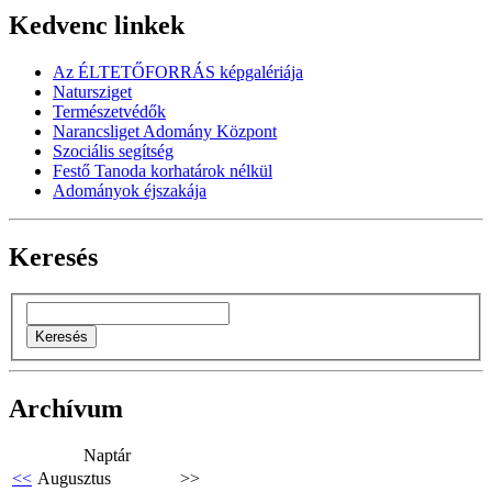
Kedvenc linkek
Az ÉLTETŐFORRÁS képgalériája
Natursziget
Természetvédők
Narancsliget Adomány Központ
Szociális segítség
Festő Tanoda korhatárok nélkül
Adományok éjszakája
Keresés
Archívum
Naptár
<<
Augusztus
>>