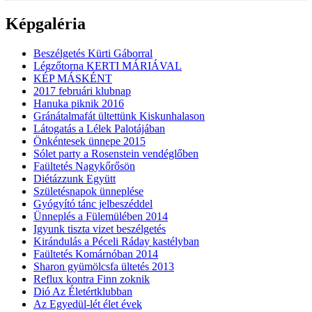
Képgaléria
Beszélgetés Kürti Gáborral
Légzőtorna KERTI MÁRIÁVAL
KÉP MÁSKÉNT
2017 februári klubnap
Hanuka piknik 2016
Gránátalmafát ültettünk Kiskunhalason
Látogatás a Lélek Palotájában
Önkéntesek ünnepe 2015
Sólet party a Rosenstein vendéglőben
Faültetés Nagykőrősön
Diétázzunk Együtt
Születésnapok ünneplése
Gyógyító tánc jelbeszéddel
Ünneplés a Fülemülében 2014
Igyunk tiszta vizet beszélgetés
Kirándulás a Péceli Ráday kastélyban
Faültetés Komárnóban 2014
Sharon gyümölcsfa ültetés 2013
Reflux kontra Finn zoknik
Dió Az Életértklubban
Az Egyedül-lét élet évek