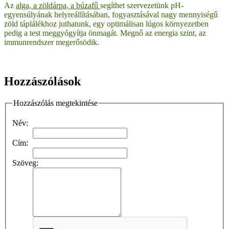
Az
alga, a zöldárpa, a búzafű
segíthet szervezetünk pH-
egyensúlyának helyreállításában, fogyasztásával nagy mennyiségű
zöld táplálékhoz juthatunk, egy optimálisan lúgos környezetben
pedig a test meggyógyítja önmagát. Megnő az energia szint, az
immunrendszer megerősödik.
Hozzászólások
Hozzászólás megtekintése
Név:
Cím:
Szöveg: