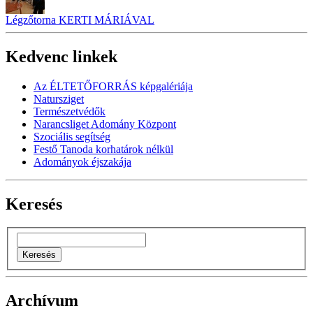
Légzőtorna KERTI MÁRIÁVAL
Kedvenc linkek
Az ÉLTETŐFORRÁS képgalériája
Natursziget
Természetvédők
Narancsliget Adomány Központ
Szociális segítség
Festő Tanoda korhatárok nélkül
Adományok éjszakája
Keresés
Archívum