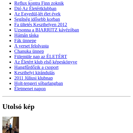
Reflux kontra Finn zoknik
Dió Az Életértklubban
Az Egyedül-lét élet évek
Segítség idősebb korban
Fa ültetés Keszthelyen 2012
Uzsonna a BIARRITZ kávézóban
Hámán táska
Fák ünnepe
A verset felolvasta
Chanuka ünnep
Fülemüle nap az ÉLETÉRT
Az Életért klub első képeskönyve
Hangfűrdőzik a csoport
Keszthelyi kirándulás
2011 Júliusi klubnap
Holt-tengeri sóbarlangban
Életmenet napon
Utolsó kép