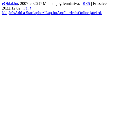
eOldal.hu
, 2007-2026 © Minden jog fenntartva. |
RSS
|
Frissítve:
2022.12.02
|
Fel ↑
Időjárás
Add a Startlaphoz!
Lap.hu
Apróhirdetés
Online játékok