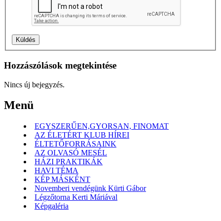
Hozzászólások megtekintése
Nincs új bejegyzés.
Menü
EGYSZERŰEN,GYORSAN, FINOMAT
AZ ÉLETÉRT KLUB HÍREI
ÉLTETŐFORRÁSAINK
AZ OLVASÓ MESÉL
HÁZI PRAKTIKÁK
HAVI TÉMA
KÉP MÁSKÉNT
Novemberi vendégünk Kürti Gábor
Légzőtorna Kerti Máriával
Képgaléria