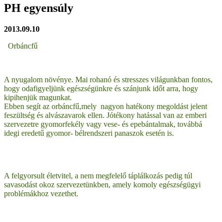
PH egyensúly
2013.09.10
Orbáncfű
A nyugalom növénye. Mai rohanó és stresszes világunkban fontos,
hogy odafigyeljünk egészségünkre és szánjunk időt arra, hogy
kipihenjük magunkat.
Ebben segít az orbáncfű,mely nagyon hatékony megoldást jelent
feszültség és alvászavarok ellen. Jótékony hatással van az emberi
szervezetre gyomorfekély vagy vese- és epebántalmak, továbbá
idegi eredetű gyomor- bélrendszeri panaszok esetén is.
A felgyorsult életvitel, a nem megfelelő táplálkozás pedig túl
savasodást okoz szervezetünkben, amely komoly egészségügyi
problémákhoz vezethet.