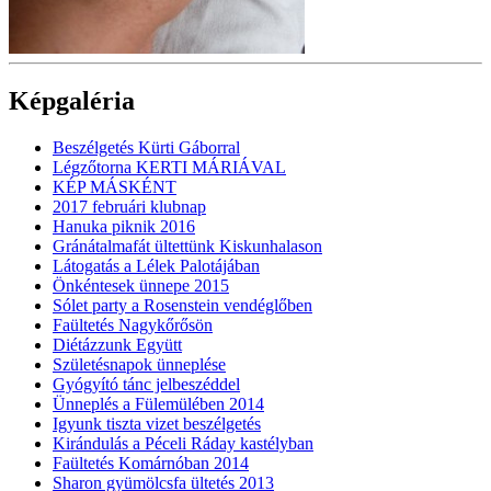
Képgaléria
Beszélgetés Kürti Gáborral
Légzőtorna KERTI MÁRIÁVAL
KÉP MÁSKÉNT
2017 februári klubnap
Hanuka piknik 2016
Gránátalmafát ültettünk Kiskunhalason
Látogatás a Lélek Palotájában
Önkéntesek ünnepe 2015
Sólet party a Rosenstein vendéglőben
Faültetés Nagykőrősön
Diétázzunk Együtt
Születésnapok ünneplése
Gyógyító tánc jelbeszéddel
Ünneplés a Fülemülében 2014
Igyunk tiszta vizet beszélgetés
Kirándulás a Péceli Ráday kastélyban
Faültetés Komárnóban 2014
Sharon gyümölcsfa ültetés 2013