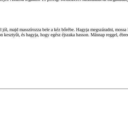
el jól, majd masszírozza bele a kéz bőrébe. Hagyja megszáradni, mossa
n kesztyűt, és hagyja, hogy egész éjszaka hasson. Másnap reggel, ébredés