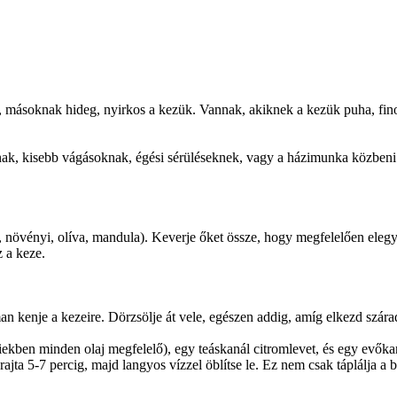
, másoknak hideg, nyirkos a kezük. Vannak, akiknek a kezük puha, fino
k, kisebb vágásoknak, égési sérüléseknek, vagy a házimunka közbeni b
, növényi, olíva, mandula). Keverje őket össze, hogy megfelelően eleg
z a keze.
n kenje a kezeire. Dörzsölje át vele, egészen addig, amíg elkezd szárad
bbiekben minden olaj megfelelő), egy teáskanál citromlevet, és egy evőka
rajta 5-7 percig, majd langyos vízzel öblítse le. Ez nem csak táplálja a b