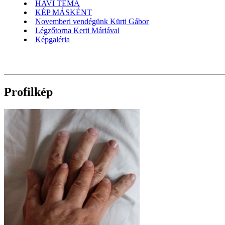
HAVI TÉMA
KÉP MÁSKÉNT
Novemberi vendégünk Kürti Gábor
Légzőtorna Kerti Máriával
Képgaléria
Profilkép