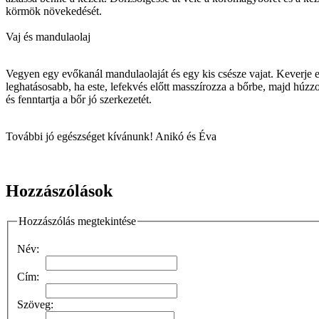
körmök növekedését.
Vaj és mandulaolaj
Vegyen egy evőkanál mandulaolaját és egy kis csésze vajat. Keverje 
leghatásosabb, ha este, lefekvés előtt masszírozza a bőrbe, majd húzzo
és fenntartja a bőr jó szerkezetét.
További jó egészséget kívánunk! Anikó és Éva
Hozzászólások
Hozzászólás megtekintése
Név:
Cím:
Szöveg: