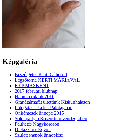
Képgaléria
Beszélgetés Kürti Gáborral
Légzőtorna KERTI MÁRIÁVAL
KÉP MÁSKÉNT
2017 februári klubnap
Hanuka piknik 2016
Gránátalmafát ültettünk Kiskunhalason
Látogatás a Lélek Palotájában
Önkéntesek ünnepe 2015
Sólet party a Rosenstein vendéglőben
Faültetés Nagykőrősön
Diétázzunk Együtt
Születésnapok ünneplése