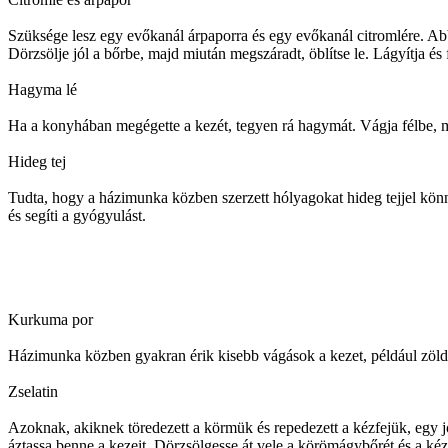
Szüksége lesz egy evőkanál árpaporra és egy evőkanál citromlére. Abban
Dörzsölje jól a bőrbe, majd miután megszáradt, öblítse le. Lágyítja és 
Hagyma lé
Ha a konyhában megégette a kezét, tegyen rá hagymát. Vágja félbe, majd
Hideg tej
Tudta, hogy a házimunka közben szerzett hólyagokat hideg tejjel kön
és segíti a gyógyulást.
Kurkuma por
Házimunka közben gyakran érik kisebb vágások a kezet, például zöldsé
Zselatin
Azoknak, akiknek töredezett a körmük és repedezett a kézfejük, egy jó 
áztassa benne a kezeit. Dörzsölgesse át vele a körömágybőrét és a kéz