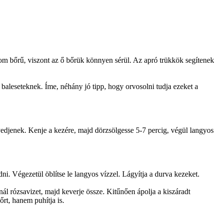
m bőrű, viszont az ő bőrük könnyen sérül. Az apró trükkök segítenek
aleseteknek. Íme, néhány jó tipp, hogy orvosolni tudja ezeket a
yedjenek. Kenje a kezére, majd dörzsölgesse 5-7 percig, végül langyos
ni. Végezetül öblítse le langyos vízzel. Lágyítja a durva kezeket.
nál rózsavizet, majd keverje össze. Kitűnően ápolja a kiszáradt
őrt, hanem puhítja is.