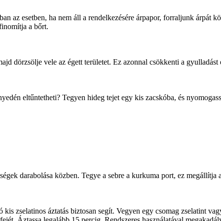
 az esetben, ha nem áll a rendelkezésére árpapor, forraljunk árpát körü
finomítja a bőrt.
 dörzsölje vele az égett területet. Ez azonnal csökkenti a gyulladást é
nyedén eltűntetheti? Tegyen hideg tejet egy kis zacskóba, és nyomogas
gek darabolása közben. Tegye a sebre a kurkuma port, ez megállítja a v
kis zselatinos áztatás biztosan segít. Vegyen egy csomag zselatint vagy 
fejét. Áztassa legalább 15 percig. Rendszeres használatával megakadályo