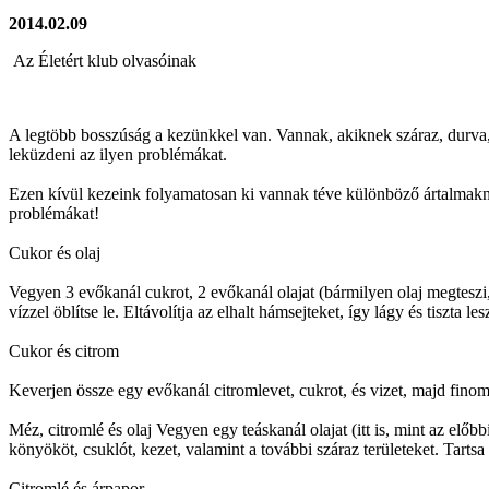
2014.02.09
Az Életért klub olvasóinak
A legtöbb bosszúság a kezünkkel van. Vannak, akiknek száraz, durva
leküzdeni az ilyen problémákat.
Ezen kívül kezeink folyamatosan ki vannak téve különböző ártalmakna
problémákat!
Cukor és olaj
Vegyen 3 evőkanál cukrot, 2 evőkanál olajat (bármilyen olaj megteszi
vízzel öblítse le. Eltávolítja az elhalt hámsejteket, így lágy és tiszta les
Cukor és citrom
Keverjen össze egy evőkanál citromlevet, cukrot, és vizet, majd finoma
Méz, citromlé és olaj Vegyen egy teáskanál olajat (itt is, mint az elő
könyököt, csuklót, kezet, valamint a további száraz területeket. Tartsa 
Citromlé és árpapor