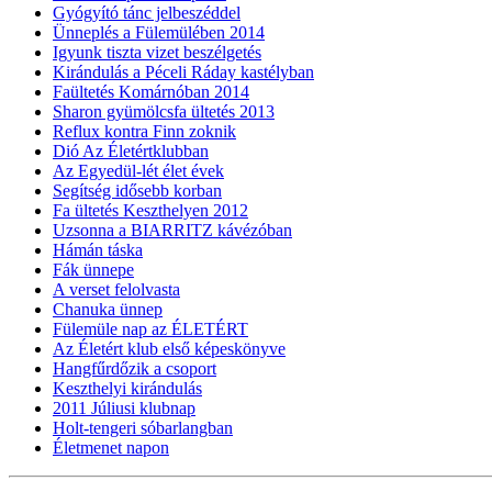
Gyógyító tánc jelbeszéddel
Ünneplés a Fülemülében 2014
Igyunk tiszta vizet beszélgetés
Kirándulás a Péceli Ráday kastélyban
Faültetés Komárnóban 2014
Sharon gyümölcsfa ültetés 2013
Reflux kontra Finn zoknik
Dió Az Életértklubban
Az Egyedül-lét élet évek
Segítség idősebb korban
Fa ültetés Keszthelyen 2012
Uzsonna a BIARRITZ kávézóban
Hámán táska
Fák ünnepe
A verset felolvasta
Chanuka ünnep
Fülemüle nap az ÉLETÉRT
Az Életért klub első képeskönyve
Hangfűrdőzik a csoport
Keszthelyi kirándulás
2011 Júliusi klubnap
Holt-tengeri sóbarlangban
Életmenet napon