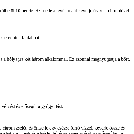
lbelül 10 percig. Szűrje le a levét, majd keverje össze a citromlével.
s enyhíti a fájdalmat.
sa a hólyagra két-három alkalommal. Ez azonnal megnyugtatja a bőrt,
érzést és elősegíti a gyógyulást.
citrom zselét, és öntse le egy csésze forró vízzel, keverje össze és
zhatja az ujjak és a kézfej bőrének repedezését, és elősegítheti a