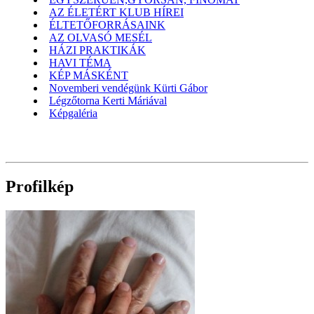
AZ ÉLETÉRT KLUB HÍREI
ÉLTETŐFORRÁSAINK
AZ OLVASÓ MESÉL
HÁZI PRAKTIKÁK
HAVI TÉMA
KÉP MÁSKÉNT
Novemberi vendégünk Kürti Gábor
Légzőtorna Kerti Máriával
Képgaléria
Profilkép