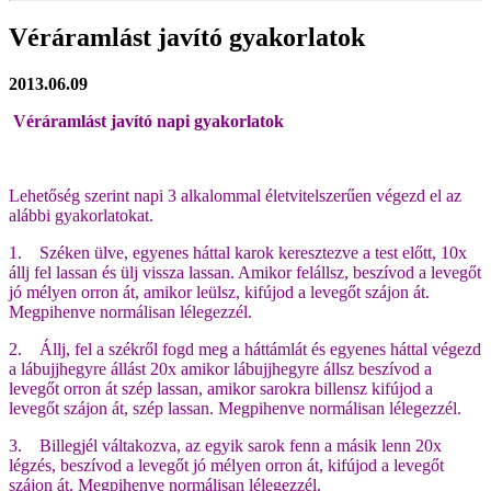
Véráramlást javító gyakorlatok
2013.06.09
Véráramlást javító napi gyakorlatok
Lehetőség szerint napi 3 alkalommal életvitelszerűen végezd el az
alábbi gyakorlatokat.
1.
Széken ülve, egyenes háttal karok keresztezve a test előtt, 10x
állj fel lassan és ülj vissza lassan. Amikor felállsz, beszívod a levegőt
jó mélyen orron át, amikor leülsz, kifújod a levegőt szájon át.
Megpihenve normálisan lélegezzél.
2.
Állj, fel a székről fogd meg a háttámlát és egyenes háttal végezd
a lábujjhegyre állást 20x amikor lábujjhegyre állsz beszívod a
levegőt orron át szép lassan, amikor sarokra billensz kifújod a
levegőt szájon át, szép lassan. Megpihenve normálisan lélegezzél.
3.
Billegjél váltakozva, az egyik sarok fenn a másik lenn 20x
légzés, beszívod a levegőt jó mélyen orron át, kifújod a levegőt
szájon át. Megpihenve normálisan lélegezzél.