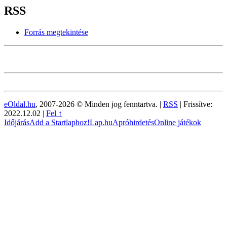
RSS
Forrás megtekintése
eOldal.hu
, 2007-2026 © Minden jog fenntartva. |
RSS
|
Frissítve:
2022.12.02
|
Fel ↑
Időjárás
Add a Startlaphoz!
Lap.hu
Apróhirdetés
Online játékok