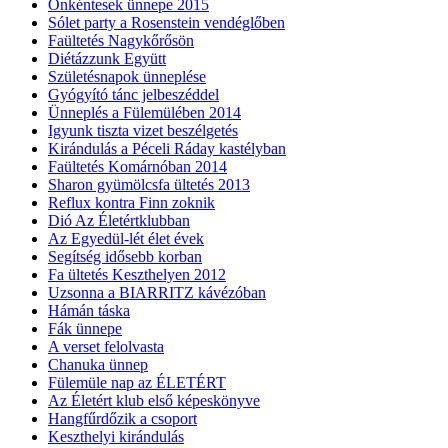
Önkéntesek ünnepe 2015
Sólet party a Rosenstein vendéglőben
Faültetés Nagykőrősön
Diétázzunk Együtt
Születésnapok ünneplése
Gyógyító tánc jelbeszéddel
Ünneplés a Fülemülében 2014
Igyunk tiszta vizet beszélgetés
Kirándulás a Péceli Ráday kastélyban
Faültetés Komárnóban 2014
Sharon gyümölcsfa ültetés 2013
Reflux kontra Finn zoknik
Dió Az Életértklubban
Az Egyedül-lét élet évek
Segítség idősebb korban
Fa ültetés Keszthelyen 2012
Uzsonna a BIARRITZ kávézóban
Hámán táska
Fák ünnepe
A verset felolvasta
Chanuka ünnep
Fülemüle nap az ÉLETÉRT
Az Életért klub első képeskönyve
Hangfűrdőzik a csoport
Keszthelyi kirándulás