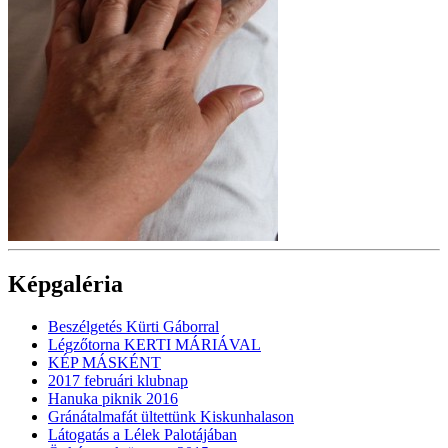
Képgaléria
Beszélgetés Kürti Gáborral
Légzőtorna KERTI MÁRIÁVAL
KÉP MÁSKÉNT
2017 februári klubnap
Hanuka piknik 2016
Gránátalmafát ültettünk Kiskunhalason
Látogatás a Lélek Palotájában