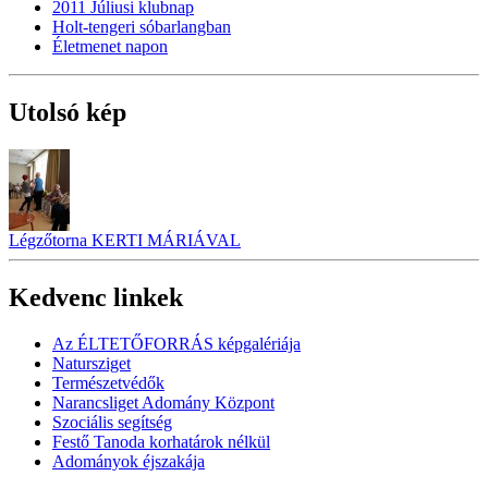
2011 Júliusi klubnap
Holt-tengeri sóbarlangban
Életmenet napon
Utolsó kép
Légzőtorna KERTI MÁRIÁVAL
Kedvenc linkek
Az ÉLTETŐFORRÁS képgalériája
Natursziget
Természetvédők
Narancsliget Adomány Központ
Szociális segítség
Festő Tanoda korhatárok nélkül
Adományok éjszakája