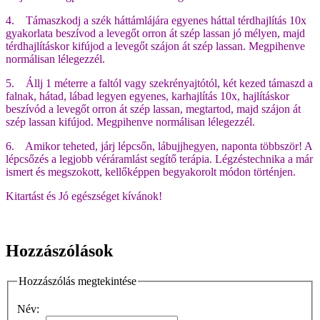
4.
Támaszkodj a szék háttámlájára egyenes háttal térdhajlítás 10x
gyakorlata beszívod a levegőt orron át szép lassan jó mélyen, majd
térdhajlításkor kifújod a levegőt szájon át szép lassan. Megpihenve
normálisan lélegezzél.
5.
Állj 1 méterre a faltól vagy szekrényajtótól, két kezed támaszd a
falnak, hátad, lábad legyen egyenes, karhajlítás 10x, hajlításkor
beszívód a levegőt orron át szép lassan, megtartod, majd szájon át
szép lassan kifújod. Megpihenve normálisan lélegezzél.
6.
Amikor teheted, járj lépcsőn, lábujjhegyen, naponta többször! A
lépcsőzés a legjobb véráramlást segítő terápia. Légzéstechnika a már
ismert és megszokott, kellőképpen begyakorolt módon történjen.
Kitartást és Jó egészséget kívánok!
Hozzászólások
Hozzászólás megtekintése
Név: