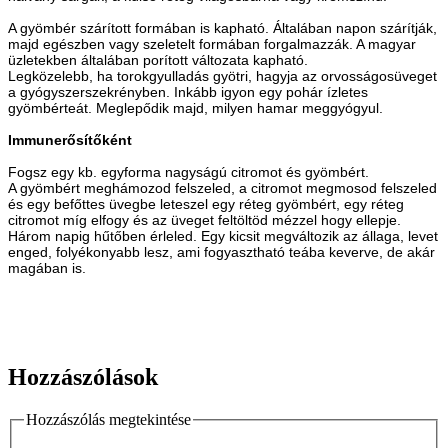
A gyömbér szárított formában is kapható. Általában napon szárítják,
majd egészben vagy szeletelt formában forgalmazzák. A magyar
üzletekben általában porított változata kapható.
Legközelebb, ha torokgyulladás gyötri, hagyja az orvosságosüveget
a gyógyszerszekrényben. Inkább igyon egy pohár ízletes
gyömbérteát. Meglepődik majd, milyen hamar meggyógyul.
Immunerősítőként
Fogsz egy kb. egyforma nagyságú citromot és gyömbért.
A gyömbért meghámozod felszeled, a citromot megmosod felszeled
és egy befőttes üvegbe leteszel egy réteg gyömbért, egy réteg
citromot míg elfogy és az üveget feltöltöd mézzel hogy ellepje.
Három napig hűtőben érleled. Egy kicsit megváltozik az állaga, levet
enged, folyékonyabb lesz, ami fogyasztható teába keverve, de akár
magában is.
Hozzászólások
Hozzászólás megtekintése