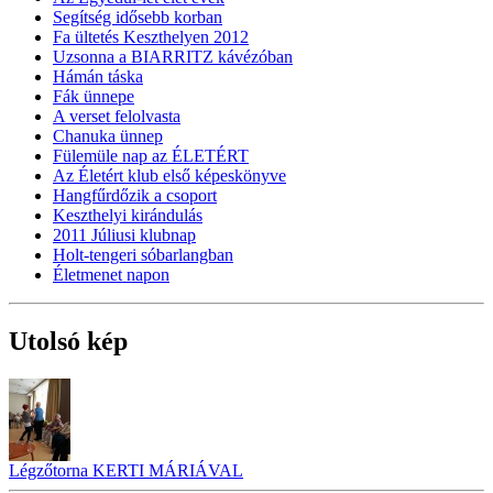
Segítség idősebb korban
Fa ültetés Keszthelyen 2012
Uzsonna a BIARRITZ kávézóban
Hámán táska
Fák ünnepe
A verset felolvasta
Chanuka ünnep
Fülemüle nap az ÉLETÉRT
Az Életért klub első képeskönyve
Hangfűrdőzik a csoport
Keszthelyi kirándulás
2011 Júliusi klubnap
Holt-tengeri sóbarlangban
Életmenet napon
Utolsó kép
Légzőtorna KERTI MÁRIÁVAL