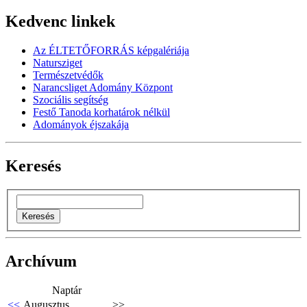
Kedvenc linkek
Az ÉLTETŐFORRÁS képgalériája
Natursziget
Természetvédők
Narancsliget Adomány Központ
Szociális segítség
Festő Tanoda korhatárok nélkül
Adományok éjszakája
Keresés
Archívum
Naptár
<<
Augusztus
>>