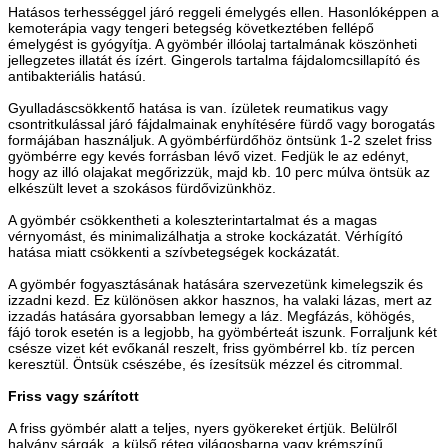
Hatásos terhességgel járó reggeli émelygés ellen. Hasonlóképpen a
kemoterápia vagy tengeri betegség következtében fellépő
émelygést is gyógyítja. A gyömbér illóolaj tartalmának köszönheti
jellegzetes illatát és ízért. Gingerols tartalma fájdalomcsillapító és
antibakteriális hatású.
Gyulladáscsökkentő hatása is van. ízületek reumatikus vagy
csontritkulással járó fájdalmainak enyhítésére fürdő vagy borogatás
formájában használjuk. A gyömbérfürdőhöz öntsünk 1-2 szelet friss
gyömbérre egy kevés forrásban lévő vizet. Fedjük le az edényt,
hogy az illó olajakat megőrizzük, majd kb. 10 perc múlva öntsük az
elkészült levet a szokásos fürdővizünkhöz.
A gyömbér csökkentheti a koleszterintartalmat és a magas
vérnyomást, és minimalizálhatja a stroke kockázatát. Vérhígító
hatása miatt csökkenti a szívbetegségek kockázatát.
A gyömbér fogyasztásának hatására szervezetünk kimelegszik és
izzadni kezd. Ez különösen akkor hasznos, ha valaki lázas, mert az
izzadás hatására gyorsabban lemegy a láz. Megfázás, köhögés,
fájó torok esetén is a legjobb, ha gyömbérteát iszunk. Forraljunk két
csésze vizet két evőkanál reszelt, friss gyömbérrel kb. tíz percen
keresztül. Öntsük csészébe, és ízesítsük mézzel és citrommal.
Friss vagy szárított
A friss gyömbér alatt a teljes, nyers gyökereket értjük. Belülről
halvány sárgák, a külső réteg világosbarna vagy krémszínű.