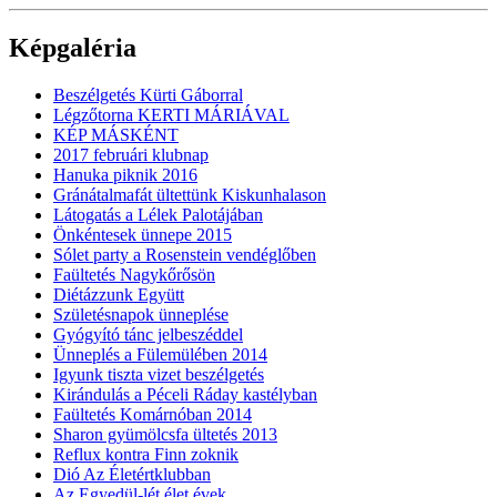
Képgaléria
Beszélgetés Kürti Gáborral
Légzőtorna KERTI MÁRIÁVAL
KÉP MÁSKÉNT
2017 februári klubnap
Hanuka piknik 2016
Gránátalmafát ültettünk Kiskunhalason
Látogatás a Lélek Palotájában
Önkéntesek ünnepe 2015
Sólet party a Rosenstein vendéglőben
Faültetés Nagykőrősön
Diétázzunk Együtt
Születésnapok ünneplése
Gyógyító tánc jelbeszéddel
Ünneplés a Fülemülében 2014
Igyunk tiszta vizet beszélgetés
Kirándulás a Péceli Ráday kastélyban
Faültetés Komárnóban 2014
Sharon gyümölcsfa ültetés 2013
Reflux kontra Finn zoknik
Dió Az Életértklubban
Az Egyedül-lét élet évek