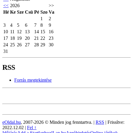
<<
2026
>>
Hé
Ke
Sze
Csü
Pé
Szo
Va
1
2
3
4
5
6
7
8
9
10
11
12
13
14
15
16
17
18
19
20
21
22
23
24
25
26
27
28
29
30
31
RSS
Forrás megtekintése
eOldal.hu
, 2007-2026 © Minden jog fenntartva. |
RSS
|
Frissítve:
2022.12.02
|
Fel ↑
Időjárás
Add a Startlaphoz!
Lap.hu
Apróhirdetés
Online játékok