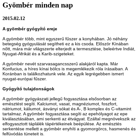
Gyömbér minden nap
2015.02.12
A gyömbér gyógyító ereje
A gyömbér több, mint egyszerű fűszer a konyhában. Jó néhány
betegség gyógyulását segítheti ez a kis csoda. Először Kínában
nőtt, mára már világszerte elterjedt a termesztése, beleértve Indiát,
Nyugat-Afrikát és a Karib-szigeteket.
A gyömbér nevét szarvasagancsszerű alakjáról kapta. Már
Konfucius, a híres kínai bölcs is megemlékezik róla írásaiban. A
Koránban is találkozhatunk vele. Az egyik legrégebben ismert
nyugat-európai fűszer.
Gyógyító tulajdonságok
A gyömbér gyógyászati jellegű fogyasztása elsősorban az
emésztést segíti. Kalciumot, vasat, magnéziumot, foszfort,
nátriumot, káliumot, ásványi sókat és A-, B komplex és C-vitamint
tartalmaz. A gyömbér fogyasztása segíti az epehólyagot az epe
kiválasztásában, ami serkenti az étvágyat. Ezáltal megnövekszik az
elfogyasztott táplálék tápértékeinek beépülése. Az emésztés
serkentése mellett a gyömbér enyhíti a gyomorgörcs, hasmenés és
felfúvódás tüneteit is.