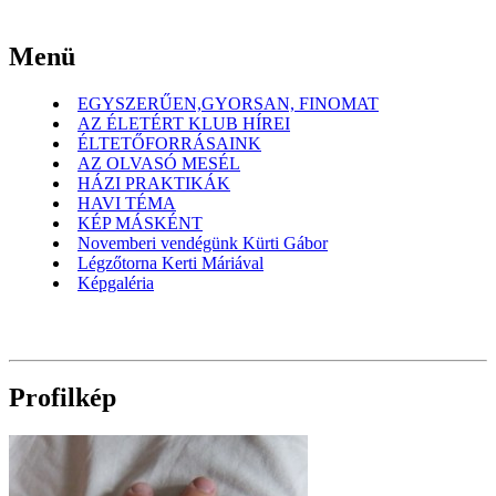
Menü
EGYSZERŰEN,GYORSAN, FINOMAT
AZ ÉLETÉRT KLUB HÍREI
ÉLTETŐFORRÁSAINK
AZ OLVASÓ MESÉL
HÁZI PRAKTIKÁK
HAVI TÉMA
KÉP MÁSKÉNT
Novemberi vendégünk Kürti Gábor
Légzőtorna Kerti Máriával
Képgaléria
Profilkép