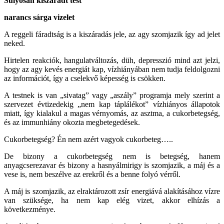
Súlyosan kiszáradt test
narancs sárga vizelet
A reggeli fáradtság is a kiszáradás jele, az agy szomjazik így ad jelet
neked.
Hirtelen reakciók, hangulatváltozás, düh, depresszió mind azt jelzi,
hogy az agy kevés energiát kap, vízhiányában nem tudja feldolgozni
az információt, így a cselekvő képesség is csökken.
A testnek is van „sivatag” vagy „aszály” programja mely szerint a
szervezet évtizedekig „nem kap táplálékot” vízhiányos állapotok
miatt, így kialakul a magas vérnyomás, az asztma, a cukorbetegség,
és az immunhiány okozta megbetegedések.
Cukorbetegség? Én nem azért vagyok cukorbeteg…..
De bizony a cukorbetegség nem is betegség, hanem
anyagcserezavar és bizony a hasnyálmirigy is szomjazik, a máj és a
vese is, nem beszélve az erekről és a benne folyó vérről.
A máj is szomjazik, az elraktározott zsír energiává alakításához vízre
van szüksége, ha nem kap elég vizet, akkor elhízás a
következménye.