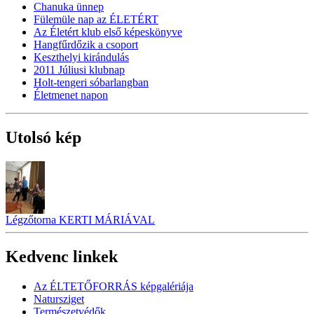
Chanuka ünnep
Fülemüle nap az ÉLETÉRT
Az Életért klub első képeskönyve
Hangfűrdőzik a csoport
Keszthelyi kirándulás
2011 Júliusi klubnap
Holt-tengeri sóbarlangban
Életmenet napon
Utolsó kép
Légzőtorna KERTI MÁRIÁVAL
Kedvenc linkek
Az ÉLTETŐFORRÁS képgalériája
Natursziget
Természetvédők