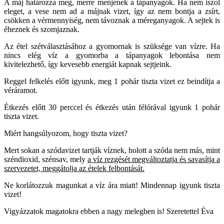
A máj határozza meg, merre menjenek a tápanyagok. Ha nem iszol
eleget, a vese nem ad a májnak vizet, így az nem bontja a zsírt,
csökken a vérmennyiség, nem távoznak a méreganyagok. A sejtek is
éheznek és szomjaznak.
Az étel szétválasztásához a gyomornak is szüksége van vízre. Ha
nincs elég víz a gyomorba a tápanyagok lebontása nem
kivitelezhető, így kevesebb energiát kapnak sejtjeink.
Reggel felkelés előtt igyunk, meg 1 pohár tiszta vizet ez beindítja a
véráramot.
Étkezés előtt 30 perccel és étkezés után félórával igyunk 1 pohár
tiszta vizet.
Miért hangsúlyozom, hogy tiszta vizet?
Mert sokan a szódavizet tartják víznek, holott a szóda nem más, mint
széndioxid, szénsav, mely
a víz rezgését megváltoztatja és savasítja a
szervezetet, meggátolja az ételek felbontását.
Ne korlátozzuk magunkat a víz ára miatt! Mindennap igyunk tiszta
vizet!
Vigyázzatok magatokra ebben a nagy melegben is! Szeretettel Éva