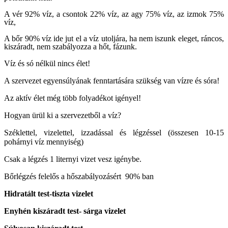
A vér 92% víz, a csontok 22% víz, az agy 75% víz, az izmok 75%
víz,
A bőr 90% víz ide jut el a víz utoljára, ha nem iszunk eleget, ráncos,
kiszáradt, nem szabályozza a hőt, fázunk.
Víz és só nélkül nincs élet!
A szervezet egyensúlyának fenntartására szükség van vízre és sóra!
Az aktív élet még több folyadékot igényel!
Hogyan ürül ki a szervezetből a víz?
Széklettel, vizelettel, izzadással és légzéssel (összesen 10-15
pohárnyi víz mennyiség)
Csak a légzés 1 liternyi vizet vesz igénybe.
Bőrlégzés felelős a hőszabályozásért 90% ban
Hidratált test-tiszta vizelet
Enyhén kiszáradt test- sárga vizelet