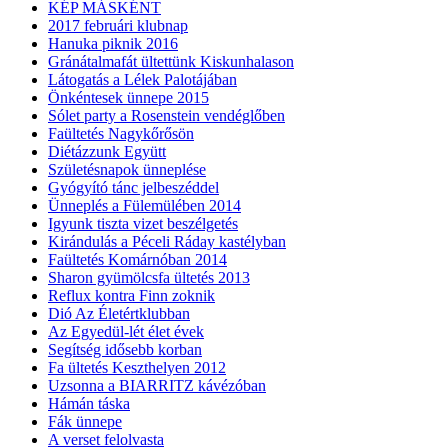
KÉP MÁSKÉNT
2017 februári klubnap
Hanuka piknik 2016
Gránátalmafát ültettünk Kiskunhalason
Látogatás a Lélek Palotájában
Önkéntesek ünnepe 2015
Sólet party a Rosenstein vendéglőben
Faültetés Nagykőrősön
Diétázzunk Együtt
Születésnapok ünneplése
Gyógyító tánc jelbeszéddel
Ünneplés a Fülemülében 2014
Igyunk tiszta vizet beszélgetés
Kirándulás a Péceli Ráday kastélyban
Faültetés Komárnóban 2014
Sharon gyümölcsfa ültetés 2013
Reflux kontra Finn zoknik
Dió Az Életértklubban
Az Egyedül-lét élet évek
Segítség idősebb korban
Fa ültetés Keszthelyen 2012
Uzsonna a BIARRITZ kávézóban
Hámán táska
Fák ünnepe
A verset felolvasta