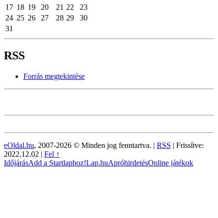
17
18
19
20
21
22
23
24
25
26
27
28
29
30
31
RSS
Forrás megtekintése
eOldal.hu
, 2007-2026 © Minden jog fenntartva. |
RSS
|
Frissítve:
2022.12.02
|
Fel ↑
Időjárás
Add a Startlaphoz!
Lap.hu
Apróhirdetés
Online játékok