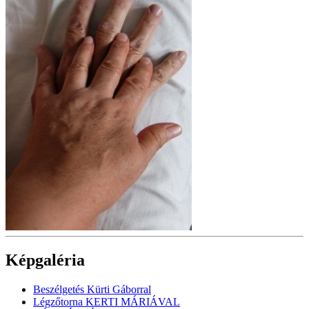
Képgaléria
Beszélgetés Kürti Gáborral
Légzőtorna KERTI MÁRIÁVAL