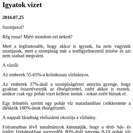
Igyatok vizet
2016.07.25
Szomjazol?
Rég rossz! Miért mondom ezt neked?
Mert a legfontosabb, hogy akkor is igyunk, ha nem vagyunk
szomjasak, mert a szomjúság már a testfigyelmeztető jelzése és azt
nem szabad megvárni.
A vízről:
Az emberek 55-65%-a krónikusan vízhiányos.
Az emberek 37%-ánál a szomjúságérzet annyira gyenge, hogy
gyakran összetévesztik az éhségérzettel, ezért akkor is esznek,
amikor csak egy pohár vizet kellene inniuk - sokan ezért híznak el.
Egy felmérés szerint egy pohár víz maradandóan csökkentette a
diétázók 100%-ának éhségérzetét.
A nappali fáradtság elsőszámú okozója a vízhiány.
Folyamatban lévő tanulmányok kimutatják, hogy a térd- hát- és
ízületi fájdalmakban szenvedők 80%-ánál naponta 8-10 pohár víz