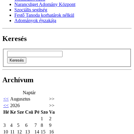
Narancsliget Adomány Központ
Szociális segítség
Festő Tanoda korhatárok nélkül
Adományok éjszakája
Keresés
Archívum
Naptár
<<
Augusztus
>>
<<
2026
>>
Hé
Ke
Sze
Csü
Pé
Szo
Va
1
2
3
4
5
6
7
8
9
10
11
12
13
14
15
16