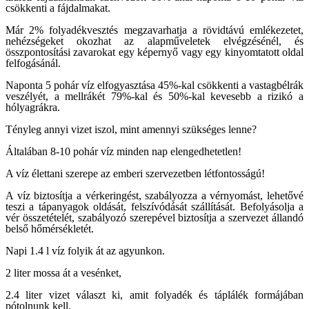
csökkenti a fájdalmakat.
Már 2% folyadékvesztés megzavarhatja a rövidtávú emlékezetet,
nehézségeket okozhat az alapműveletek elvégzésénél, és
összpontosítási zavarokat egy képernyő vagy egy kinyomtatott oldal
felfogásánál.
Naponta 5 pohár víz elfogyasztása 45%-kal csökkenti a vastagbélrák
veszélyét, a mellrákét 79%-kal és 50%-kal kevesebb a rizikó a
hólyagrákra.
Tényleg annyi vizet iszol, mint amennyi szükséges lenne?
Általában 8-10 pohár víz minden nap elengedhetetlen!
A víz élettani szerepe az emberi szervezetben létfontosságú!
A víz biztosítja a vérkeringést, szabályozza a vérnyomást, lehetővé
teszi a tápanyagok oldását, felszívódását szállítását. Befolyásolja a
vér összetételét, szabályozó szerepével biztosítja a szervezet állandó
belső hőmérsékletét.
Napi 1.4 l víz folyik át az agyunkon.
2 liter mossa át a vesénket,
2.4 liter vizet választ ki, amit folyadék és táplálék formájában
pótolnunk kell.