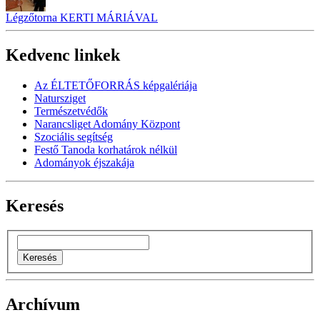
Légzőtorna KERTI MÁRIÁVAL
Kedvenc linkek
Az ÉLTETŐFORRÁS képgalériája
Natursziget
Természetvédők
Narancsliget Adomány Központ
Szociális segítség
Festő Tanoda korhatárok nélkül
Adományok éjszakája
Keresés
Archívum