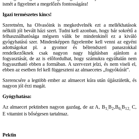
ismét a figyelmet a megelőzés fontosságára!
Igazi természetes kincs!
Szeretném, ha Olvasóink is megkedvelnék ezt a mellékhatások
nélküli jól bevált házi szert. Tudni kell azonban, hogy bár sokrétű a
felhasználhatósága mégsem válik be mindenkinél ez a kiváló
gyógyhatású szer. Mindenképpen figyelembe kell venni az egyéni
adottságokat pl. a gyomor és bélrendszeri panaszokkal
rendelkezőknek csak nagyon nagy hígításban ajánlom a
fogyasztását, de az is előfordulhat, hogy számukra egyáltalán nem
fogyasztható ebben a formában. A szervezet jelzi, és nem viseli el,
ebben az esetben fel kell függeszteni az almaecetes „fogyókúrát”.
Szerencsére a legtöbb ember az almaecet kúra után újjászületik, és
nagyon jól érzi magát.
Gyógyhatása:
Az almaecet pektinben nagyon gazdag, de az A, B
B
,B
B
C,
1,
2
6,
12,
E vitamint is bőségesen tartalmaz.
Pektin