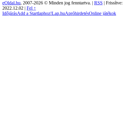
eOldal.hu
, 2007-2026 © Minden jog fenntartva. |
RSS
|
Frissítve:
2022.12.02
|
Fel ↑
Időjárás
Add a Startlaphoz!
Lap.hu
Apróhirdetés
Online játékok