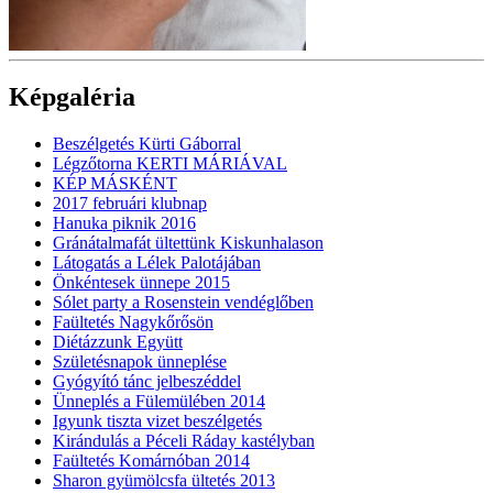
Képgaléria
Beszélgetés Kürti Gáborral
Légzőtorna KERTI MÁRIÁVAL
KÉP MÁSKÉNT
2017 februári klubnap
Hanuka piknik 2016
Gránátalmafát ültettünk Kiskunhalason
Látogatás a Lélek Palotájában
Önkéntesek ünnepe 2015
Sólet party a Rosenstein vendéglőben
Faültetés Nagykőrősön
Diétázzunk Együtt
Születésnapok ünneplése
Gyógyító tánc jelbeszéddel
Ünneplés a Fülemülében 2014
Igyunk tiszta vizet beszélgetés
Kirándulás a Péceli Ráday kastélyban
Faültetés Komárnóban 2014
Sharon gyümölcsfa ültetés 2013