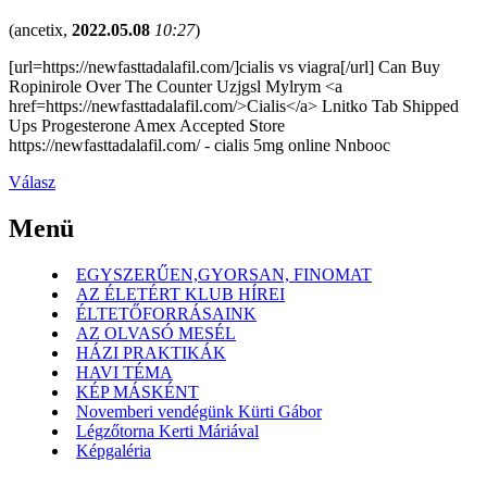
(
ancetix
,
2022.05.08
10:27
)
[url=https://newfasttadalafil.com/]cialis vs viagra[/url] Can Buy
Ropinirole Over The Counter Uzjgsl Mylrym <a
href=https://newfasttadalafil.com/>Cialis</a> Lnitko Tab Shipped
Ups Progesterone Amex Accepted Store
https://newfasttadalafil.com/ - cialis 5mg online Nnbooc
Válasz
Menü
EGYSZERŰEN,GYORSAN, FINOMAT
AZ ÉLETÉRT KLUB HÍREI
ÉLTETŐFORRÁSAINK
AZ OLVASÓ MESÉL
HÁZI PRAKTIKÁK
HAVI TÉMA
KÉP MÁSKÉNT
Novemberi vendégünk Kürti Gábor
Légzőtorna Kerti Máriával
Képgaléria