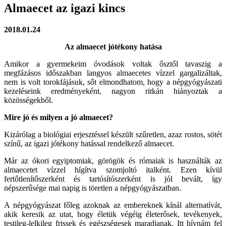
Almaecet az igazi kincs
2018.01.24
Az almaecet jótékony hatása
Amikor a gyermekeim óvodások voltak ősztől tavaszig a
megfázásos időszakban langyos almaecetes vízzel gargalizáltak,
nem is volt torokfájásuk, sőt elmondhatom, hogy a népgyógyászati
kezeléseink eredményeként, nagyon ritkán hiányoztak a
közösségekből.
Mire jó és milyen a jó almaecet?
Kizárólag a biológiai erjesztéssel készült szűretlen, azaz rostos, sötét
színű, az igazi jótékony hatással rendelkező almaecet.
Már az ókori egyiptomiak, görögök és rómaiak is használták az
almaecetet vízzel hígítva szomjoltó italként. Ezen kívül
fertőtlenítőszerként és tartósítószerként is jól bevált, így
népszerűsége mai napig is töretlen a népgyógyászatban.
A népgyógyászat főleg azoknak az embereknek kínál alternatívát,
akik keresik az utat, hogy életük végéig életerősek, tevékenyek,
testileg-lelkileg frissek és egészségesek maradjanak. Itt hívnám fel