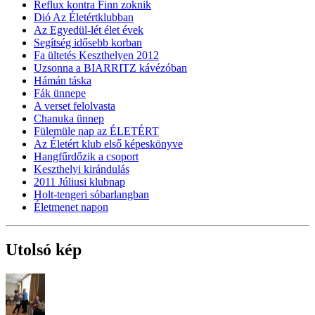
Reflux kontra Finn zoknik
Dió Az Életértklubban
Az Egyedül-lét élet évek
Segítség idősebb korban
Fa ültetés Keszthelyen 2012
Uzsonna a BIARRITZ kávézóban
Hámán táska
Fák ünnepe
A verset felolvasta
Chanuka ünnep
Fülemüle nap az ÉLETÉRT
Az Életért klub első képeskönyve
Hangfűrdőzik a csoport
Keszthelyi kirándulás
2011 Júliusi klubnap
Holt-tengeri sóbarlangban
Életmenet napon
Utolsó kép