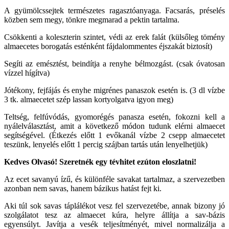
A gyümölcssejtek természetes ragasztóanyaga. Facsarás, préselés
közben sem megy, tönkre megmarad a pektin tartalma.
Csökkenti a koleszterin szintet, védi az erek falát (külsőleg tömény
almaecetes borogatás esténként fájdalommentes éjszakát biztosít)
Segíti az emésztést, beindítja a renyhe bélmozgást. (csak óvatosan
vízzel hígítva)
Jótékony, fejfájás és enyhe migrénes panaszok esetén is. (3 dl vízbe
3 tk. almaecetet szép lassan kortyolgatva igyon meg)
Teltség, felfúvódás, gyomorégés panasza esetén, fokozni kell a
nyálelválasztást, amit a következő módon tudunk elérni almaecet
segítségével. (Étkezés előtt 1 evőkanál vízbe 2 csepp almaecetet
teszünk, lenyelés előtt 1 percig szájban tartás után lenyelhetjük)
Kedves Olvasó! Szeretnék egy tévhitet ezúton eloszlatni!
Az ecet savanyú ízű, és különféle savakat tartalmaz, a szervezetben
azonban nem savas, hanem bázikus hatást fejt ki.
Aki túl sok savas táplálékot vesz fel szervezetébe, annak bizony jó
szolgálatot tesz az almaecet kúra, helyre állítja a sav-bázis
egyensúlyt. Javítja a vesék teljesítményét, mivel normalizálja a