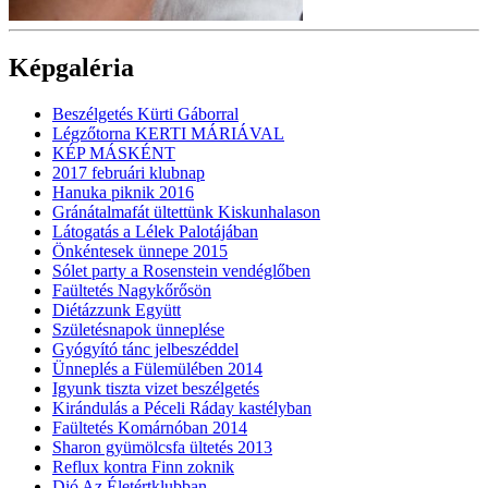
Képgaléria
Beszélgetés Kürti Gáborral
Légzőtorna KERTI MÁRIÁVAL
KÉP MÁSKÉNT
2017 februári klubnap
Hanuka piknik 2016
Gránátalmafát ültettünk Kiskunhalason
Látogatás a Lélek Palotájában
Önkéntesek ünnepe 2015
Sólet party a Rosenstein vendéglőben
Faültetés Nagykőrősön
Diétázzunk Együtt
Születésnapok ünneplése
Gyógyító tánc jelbeszéddel
Ünneplés a Fülemülében 2014
Igyunk tiszta vizet beszélgetés
Kirándulás a Péceli Ráday kastélyban
Faültetés Komárnóban 2014
Sharon gyümölcsfa ültetés 2013
Reflux kontra Finn zoknik
Dió Az Életértklubban