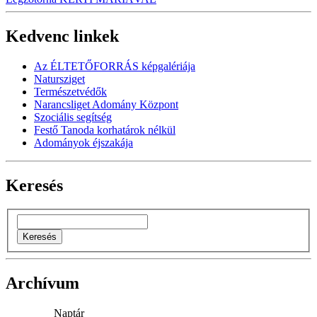
Kedvenc linkek
Az ÉLTETŐFORRÁS képgalériája
Natursziget
Természetvédők
Narancsliget Adomány Központ
Szociális segítség
Festő Tanoda korhatárok nélkül
Adományok éjszakája
Keresés
Archívum
Naptár