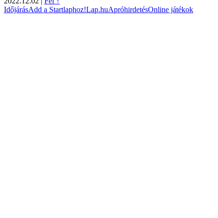
2022.12.02
|
Fel ↑
Időjárás
Add a Startlaphoz!
Lap.hu
Apróhirdetés
Online játékok