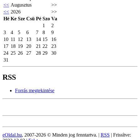
<<
Augusztus
>>
<<
2026
>>
Hé
Ke
Sze
Csü
Pé
Szo
Va
1
2
3
4
5
6
7
8
9
10
11
12
13
14
15
16
17
18
19
20
21
22
23
24
25
26
27
28
29
30
31
RSS
Forrás megtekintése
eOldal.hu
, 2007-2026 © Minden jog fenntartva. |
RSS
|
Frissítve: