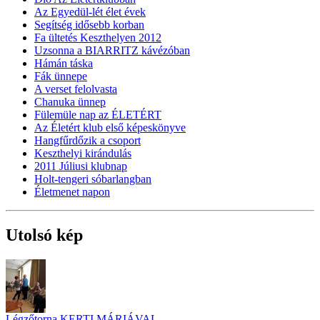
Az Egyedül-lét élet évek
Segítség idősebb korban
Fa ültetés Keszthelyen 2012
Uzsonna a BIARRITZ kávézóban
Hámán táska
Fák ünnepe
A verset felolvasta
Chanuka ünnep
Fülemüle nap az ÉLETÉRT
Az Életért klub első képeskönyve
Hangfűrdőzik a csoport
Keszthelyi kirándulás
2011 Júliusi klubnap
Holt-tengeri sóbarlangban
Életmenet napon
Utolsó kép
Légzőtorna KERTI MÁRIÁVAL