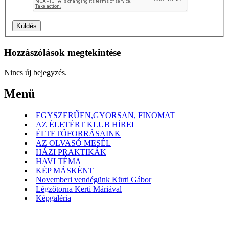
Hozzászólások megtekintése
Nincs új bejegyzés.
Menü
EGYSZERŰEN,GYORSAN, FINOMAT
AZ ÉLETÉRT KLUB HÍREI
ÉLTETŐFORRÁSAINK
AZ OLVASÓ MESÉL
HÁZI PRAKTIKÁK
HAVI TÉMA
KÉP MÁSKÉNT
Novemberi vendégünk Kürti Gábor
Légzőtorna Kerti Máriával
Képgaléria