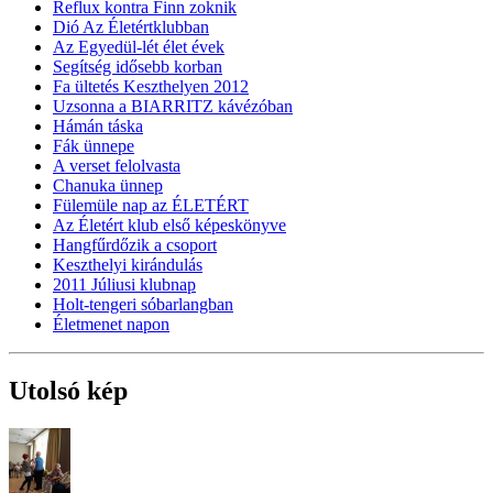
Reflux kontra Finn zoknik
Dió Az Életértklubban
Az Egyedül-lét élet évek
Segítség idősebb korban
Fa ültetés Keszthelyen 2012
Uzsonna a BIARRITZ kávézóban
Hámán táska
Fák ünnepe
A verset felolvasta
Chanuka ünnep
Fülemüle nap az ÉLETÉRT
Az Életért klub első képeskönyve
Hangfűrdőzik a csoport
Keszthelyi kirándulás
2011 Júliusi klubnap
Holt-tengeri sóbarlangban
Életmenet napon
Utolsó kép