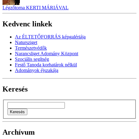
Légzőtorna KERTI MÁRIÁVAL
Kedvenc linkek
Az ÉLTETŐFORRÁS képgalériája
Natursziget
Természetvédők
Narancsliget Adomány Központ
Szociális segítség
Festő Tanoda korhatárok nélkül
Adományok éjszakája
Keresés
Archívum