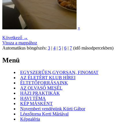
»
Következő →
Vissza a mappához
Automatikus böngészés:
3
|
4
|
5
|
6
|
7
(idő másodpercekben)
Menü
EGYSZERŰEN,GYORSAN, FINOMAT
AZ ÉLETÉRT KLUB HÍREI
ÉLTETŐFORRÁSAINK
AZ OLVASÓ MESÉL
HÁZI PRAKTIKÁK
HAVI TÉMA
KÉP MÁSKÉNT
Novemberi vendégünk Kürti Gábor
Légzőtorna Kerti Máriával
Képgaléria