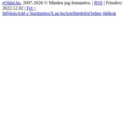
eOldal.hu
, 2007-2026 © Minden jog fenntartva. |
RSS
|
Frissítve:
2022.12.02
|
Fel ↑
Időjárás
Add a Startlaphoz!
Lap.hu
Apróhirdetés
Online játékok