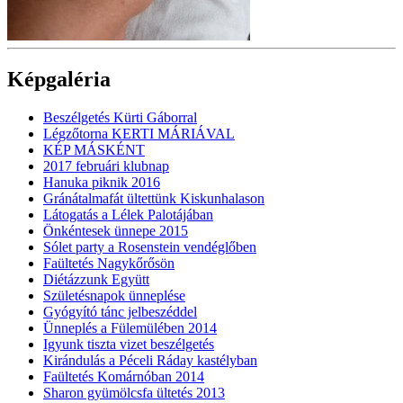
Képgaléria
Beszélgetés Kürti Gáborral
Légzőtorna KERTI MÁRIÁVAL
KÉP MÁSKÉNT
2017 februári klubnap
Hanuka piknik 2016
Gránátalmafát ültettünk Kiskunhalason
Látogatás a Lélek Palotájában
Önkéntesek ünnepe 2015
Sólet party a Rosenstein vendéglőben
Faültetés Nagykőrősön
Diétázzunk Együtt
Születésnapok ünneplése
Gyógyító tánc jelbeszéddel
Ünneplés a Fülemülében 2014
Igyunk tiszta vizet beszélgetés
Kirándulás a Péceli Ráday kastélyban
Faültetés Komárnóban 2014
Sharon gyümölcsfa ültetés 2013