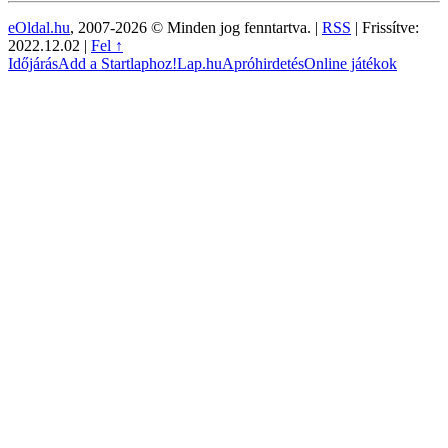
eOldal.hu
, 2007-2026 © Minden jog fenntartva. |
RSS
|
Frissítve:
2022.12.02
|
Fel ↑
Időjárás
Add a Startlaphoz!
Lap.hu
Apróhirdetés
Online játékok