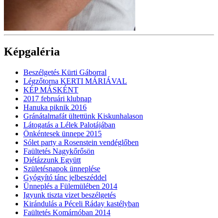
Képgaléria
Beszélgetés Kürti Gáborral
Légzőtorna KERTI MÁRIÁVAL
KÉP MÁSKÉNT
2017 februári klubnap
Hanuka piknik 2016
Gránátalmafát ültettünk Kiskunhalason
Látogatás a Lélek Palotájában
Önkéntesek ünnepe 2015
Sólet party a Rosenstein vendéglőben
Faültetés Nagykőrősön
Diétázzunk Együtt
Születésnapok ünneplése
Gyógyító tánc jelbeszéddel
Ünneplés a Fülemülében 2014
Igyunk tiszta vizet beszélgetés
Kirándulás a Péceli Ráday kastélyban
Faültetés Komárnóban 2014