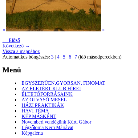
«
»
← Előző
Következő →
Vissza a mappához
Automatikus böngészés:
3
|
4
|
5
|
6
|
7
(idő másodpercekben)
Menü
EGYSZERŰEN,GYORSAN, FINOMAT
AZ ÉLETÉRT KLUB HÍREI
ÉLTETŐFORRÁSAINK
AZ OLVASÓ MESÉL
HÁZI PRAKTIKÁK
HAVI TÉMA
KÉP MÁSKÉNT
Novemberi vendégünk Kürti Gábor
Légzőtorna Kerti Máriával
Képgaléria