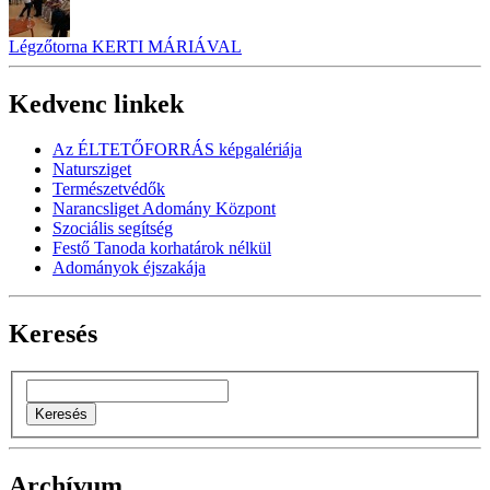
Légzőtorna KERTI MÁRIÁVAL
Kedvenc linkek
Az ÉLTETŐFORRÁS képgalériája
Natursziget
Természetvédők
Narancsliget Adomány Központ
Szociális segítség
Festő Tanoda korhatárok nélkül
Adományok éjszakája
Keresés
Archívum