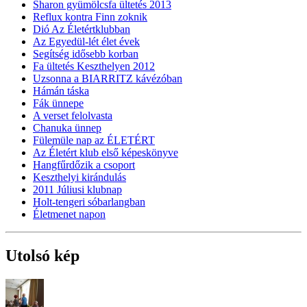
Sharon gyümölcsfa ültetés 2013
Reflux kontra Finn zoknik
Dió Az Életértklubban
Az Egyedül-lét élet évek
Segítség idősebb korban
Fa ültetés Keszthelyen 2012
Uzsonna a BIARRITZ kávézóban
Hámán táska
Fák ünnepe
A verset felolvasta
Chanuka ünnep
Fülemüle nap az ÉLETÉRT
Az Életért klub első képeskönyve
Hangfűrdőzik a csoport
Keszthelyi kirándulás
2011 Júliusi klubnap
Holt-tengeri sóbarlangban
Életmenet napon
Utolsó kép