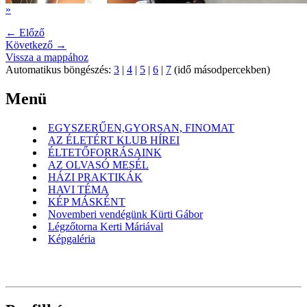
»
← Előző
Következő →
Vissza a mappához
Automatikus böngészés:
3
|
4
|
5
|
6
|
7
(idő másodpercekben)
Menü
EGYSZERŰEN,GYORSAN, FINOMAT
AZ ÉLETÉRT KLUB HÍREI
ÉLTETŐFORRÁSAINK
AZ OLVASÓ MESÉL
HÁZI PRAKTIKÁK
HAVI TÉMA
KÉP MÁSKÉNT
Novemberi vendégünk Kürti Gábor
Légzőtorna Kerti Máriával
Képgaléria