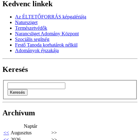
Kedvenc linkek
Az ÉLTETŐFORRÁS képgalériája
Natursziget
Természetvédők
Narancsliget Adomány Központ
Szociális segítség
Festő Tanoda korhatárok nélkül
Adományok éjszakája
Keresés
Archívum
Naptár
<<
Augusztus
>>
<<
2026
>>