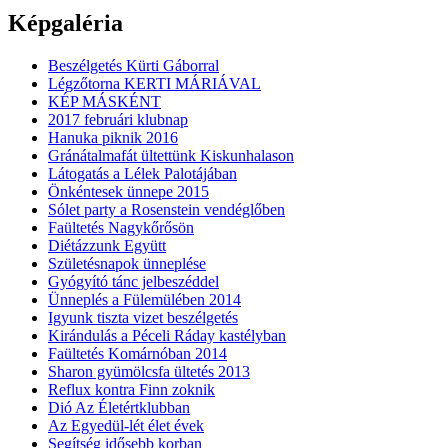
Képgaléria
Beszélgetés Kürti Gáborral
Légzőtorna KERTI MÁRIÁVAL
KÉP MÁSKÉNT
2017 februári klubnap
Hanuka piknik 2016
Gránátalmafát ültettünk Kiskunhalason
Látogatás a Lélek Palotájában
Önkéntesek ünnepe 2015
Sólet party a Rosenstein vendéglőben
Faültetés Nagykőrősön
Diétázzunk Együtt
Születésnapok ünneplése
Gyógyító tánc jelbeszéddel
Ünneplés a Fülemülében 2014
Igyunk tiszta vizet beszélgetés
Kirándulás a Péceli Ráday kastélyban
Faültetés Komárnóban 2014
Sharon gyümölcsfa ültetés 2013
Reflux kontra Finn zoknik
Dió Az Életértklubban
Az Egyedül-lét élet évek
Segítség idősebb korban