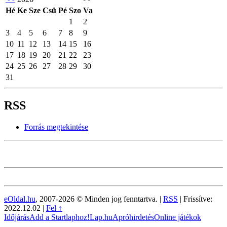
Hé
Ke
Sze
Csü
Pé
Szo
Va
1
2
3
4
5
6
7
8
9
10
11
12
13
14
15
16
17
18
19
20
21
22
23
24
25
26
27
28
29
30
31
RSS
Forrás megtekintése
eOldal.hu
, 2007-2026 © Minden jog fenntartva. |
RSS
|
Frissítve:
2022.12.02
|
Fel ↑
Időjárás
Add a Startlaphoz!
Lap.hu
Apróhirdetés
Online játékok