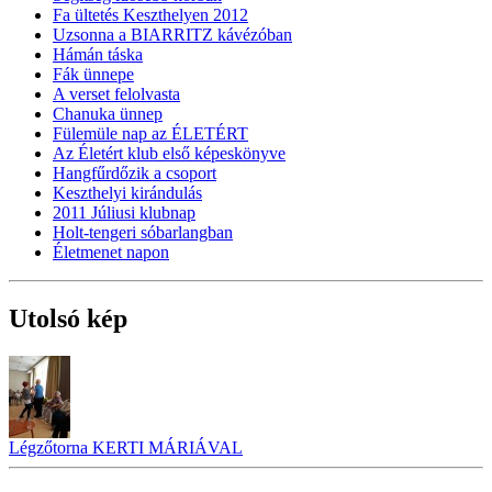
Fa ültetés Keszthelyen 2012
Uzsonna a BIARRITZ kávézóban
Hámán táska
Fák ünnepe
A verset felolvasta
Chanuka ünnep
Fülemüle nap az ÉLETÉRT
Az Életért klub első képeskönyve
Hangfűrdőzik a csoport
Keszthelyi kirándulás
2011 Júliusi klubnap
Holt-tengeri sóbarlangban
Életmenet napon
Utolsó kép
Légzőtorna KERTI MÁRIÁVAL