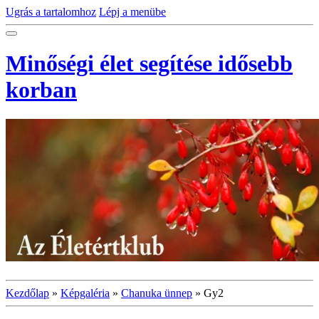
Ugrás a tartalomhoz
Lépj a menübe
Minőségi élet segítése idősebb
korban
Kezdőlap
»
Képgaléria
»
Chanuka ünnep
»
Gy2