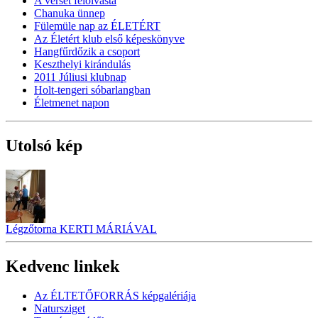
A verset felolvasta
Chanuka ünnep
Fülemüle nap az ÉLETÉRT
Az Életért klub első képeskönyve
Hangfűrdőzik a csoport
Keszthelyi kirándulás
2011 Júliusi klubnap
Holt-tengeri sóbarlangban
Életmenet napon
Utolsó kép
Légzőtorna KERTI MÁRIÁVAL
Kedvenc linkek
Az ÉLTETŐFORRÁS képgalériája
Natursziget