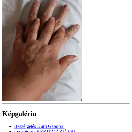
Képgaléria
Beszélgetés Kürti Gáborral
Légzőtorna KERTI MÁRIÁVAL