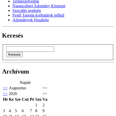
Természetvédők
Narancsliget Adomány Központ
Szociális segítség
Festő Tanoda korhatárok nélkül
Adományok éjszakája
Keresés
Archívum
Naptár
<<
Augusztus
>>
<<
2026
>>
Hé
Ke
Sze
Csü
Pé
Szo
Va
1
2
3
4
5
6
7
8
9