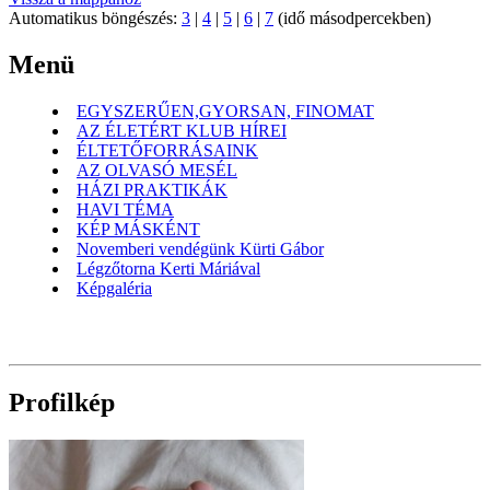
Automatikus böngészés:
3
|
4
|
5
|
6
|
7
(idő másodpercekben)
Menü
EGYSZERŰEN,GYORSAN, FINOMAT
AZ ÉLETÉRT KLUB HÍREI
ÉLTETŐFORRÁSAINK
AZ OLVASÓ MESÉL
HÁZI PRAKTIKÁK
HAVI TÉMA
KÉP MÁSKÉNT
Novemberi vendégünk Kürti Gábor
Légzőtorna Kerti Máriával
Képgaléria
Profilkép