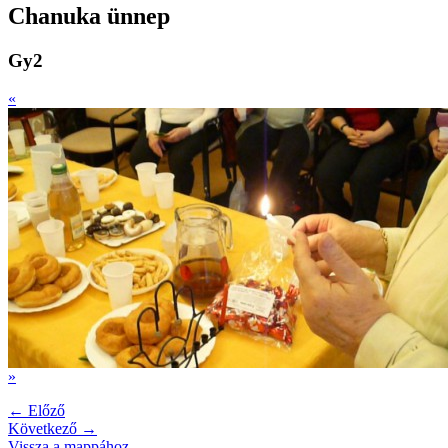
Chanuka ünnep
Gy2
«
»
← Előző
Következő →
Vissza a mappához