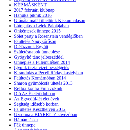
KÉP MÁSKÉNT
2017 februári klubnap
Hanuka piknik 2016
Gránátalmafát ültettünk Kiskunhalason
Látogatás a Lélek Palotájában
Önkéntesek ünnepe 2015
Sólet party a Rosenstein vendéglőben
Faültetés Nagykőrősön
Diétázzunk Együtt
Születésnapok ünneplése
Gyógyító tánc jelbeszéddel
Ünneplés a Fülemülében 2014
Igyunk tiszta vizet beszélgetés
Kirándulás a Péceli Ráday kastélyban
Faültetés Komárnóban 2014
Sharon gyümölcsfa ültetés 2013
Reflux kontra Finn zoknik
Dió Az Életértklubban
Az Egyedül-lét élet évek
Segítség idősebb korban
Fa ültetés Keszthelyen 2012
Uzsonna a BIARRITZ kávézóban
Hámán táska
Fák ünnepe