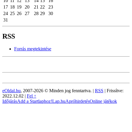
10
11
12
13
14
15
16
17
18
19
20
21
22
23
24
25
26
27
28
29
30
31
RSS
Forrás megtekintése
eOldal.hu
, 2007-2026 © Minden jog fenntartva. |
RSS
|
Frissítve:
2022.12.02
|
Fel ↑
Időjárás
Add a Startlaphoz!
Lap.hu
Apróhirdetés
Online játékok