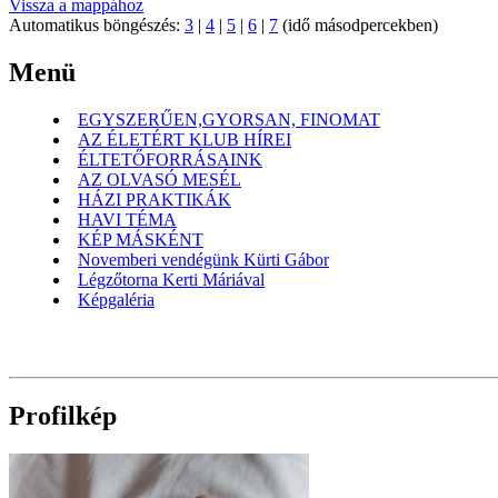
Vissza a mappához
Automatikus böngészés:
3
|
4
|
5
|
6
|
7
(idő másodpercekben)
Menü
EGYSZERŰEN,GYORSAN, FINOMAT
AZ ÉLETÉRT KLUB HÍREI
ÉLTETŐFORRÁSAINK
AZ OLVASÓ MESÉL
HÁZI PRAKTIKÁK
HAVI TÉMA
KÉP MÁSKÉNT
Novemberi vendégünk Kürti Gábor
Légzőtorna Kerti Máriával
Képgaléria
Profilkép