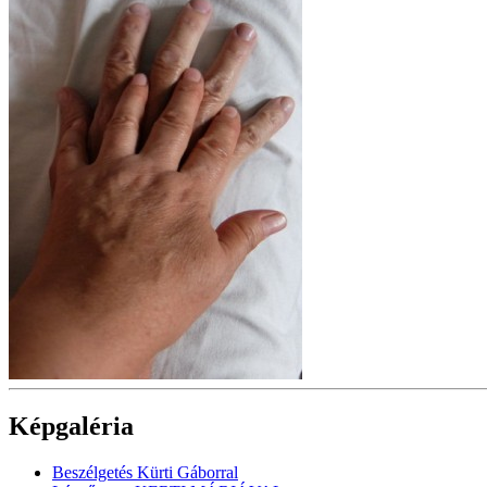
Képgaléria
Beszélgetés Kürti Gáborral