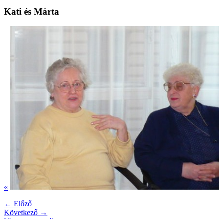
Kati és Márta
«
← Előző
Következő →