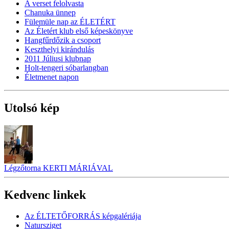
A verset felolvasta
Chanuka ünnep
Fülemüle nap az ÉLETÉRT
Az Életért klub első képeskönyve
Hangfűrdőzik a csoport
Keszthelyi kirándulás
2011 Júliusi klubnap
Holt-tengeri sóbarlangban
Életmenet napon
Utolsó kép
Légzőtorna KERTI MÁRIÁVAL
Kedvenc linkek
Az ÉLTETŐFORRÁS képgalériája
Natursziget