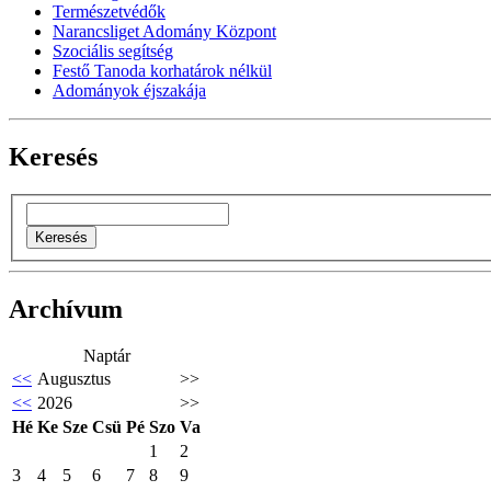
Természetvédők
Narancsliget Adomány Központ
Szociális segítség
Festő Tanoda korhatárok nélkül
Adományok éjszakája
Keresés
Archívum
Naptár
<<
Augusztus
>>
<<
2026
>>
Hé
Ke
Sze
Csü
Pé
Szo
Va
1
2
3
4
5
6
7
8
9