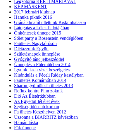
Légzőtorna KERTI MÁRIÁVAL
KÉP MÁSKÉNT
2017 februári klubnap
Hanuka piknik 2016
Gránátalmafát ültettünk Kiskunhalason
Látogatás a Lélek Palotájában
Önkéntesek ünnepe 2015
Sólet party a Rosenstein vendéglőben
Faültetés Nagykőrősön
Diétázzunk Együtt
Születésnapok ünneplése
Gyógyító tánc jelbeszéddel
Ünneplés a Fülemülében 2014
Igyunk tiszta vizet beszélgetés
Kirándulás a Péceli Ráday kastélyban
Faültetés Komárnóban 2014
Sharon gyümölcsfa ültetés 2013
Reflux kontra Finn zoknik
Dió Az Életértklubban
Az Egyedül-lét élet évek
Segítség idősebb korban
Fa ültetés Keszthelyen 2012
Uzsonna a BIARRITZ kávézóban
Hámán táska
Fák ünnepe