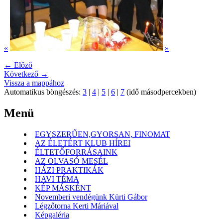
«
»
← Előző
Következő →
Vissza a mappához
Automatikus böngészés:
3
|
4
|
5
|
6
|
7
(idő másodpercekben)
Menü
EGYSZERŰEN,GYORSAN, FINOMAT
AZ ÉLETÉRT KLUB HÍREI
ÉLTETŐFORRÁSAINK
AZ OLVASÓ MESÉL
HÁZI PRAKTIKÁK
HAVI TÉMA
KÉP MÁSKÉNT
Novemberi vendégünk Kürti Gábor
Légzőtorna Kerti Máriával
Képgaléria