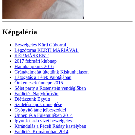
Képgaléria
Beszélgetés Kürti Gáborral
Légzőtorna KERTI MÁRIÁVAL
KÉP MÁSKÉNT
2017 februári klubnap
Hanuka piknik 2016
Gránátalmafát ültettünk Kiskunhalason
Látogatás a Lélek Palotájában
Önkéntesek ünnepe 2015
Sólet party a Rosenstein vendéglőben
Faültetés Nagykőrősön
Diétázzunk Együtt
Születésnapok ünneplése
Gyógyító tánc jelbeszéddel
Ünneplés a Fülemülében 2014
Igyunk tiszta vizet beszélgetés
Kirándulás a Péceli Ráday kastélyban
Faültetés Komárnóban 2014