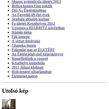
Sharon gyümölcsfa ültetés 2013
Reflux kontra Finn zoknik
Dió Az Életértklubban
Az Egyedül-lét élet évek
Segítség idősebb korban
Fa ültetés Keszthelyen 2012
Uzsonna a BIARRITZ kávézóban
Hámán táska
Fák ünnepe
A verset felolvasta
Chanuka ünnep
Fülemüle nap az ÉLETÉRT
Az Életért klub első képeskönyve
Hangfűrdőzik a csoport
Keszthelyi kirándulás
2011 Júliusi klubnap
Holt-tengeri sóbarlangban
Életmenet napon
Utolsó kép