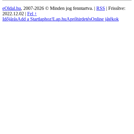
eOldal.hu
, 2007-2026 © Minden jog fenntartva. |
RSS
|
Frissítve:
2022.12.02
|
Fel ↑
Időjárás
Add a Startlaphoz!
Lap.hu
Apróhirdetés
Online játékok