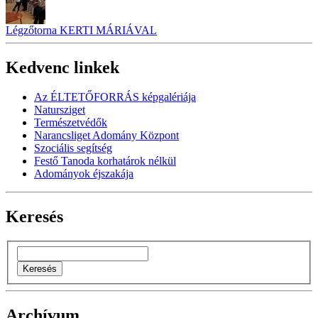
Légzőtorna KERTI MÁRIÁVAL
Kedvenc linkek
Az ÉLTETŐFORRÁS képgalériája
Natursziget
Természetvédők
Narancsliget Adomány Központ
Szociális segítség
Festő Tanoda korhatárok nélkül
Adományok éjszakája
Keresés
Archívum