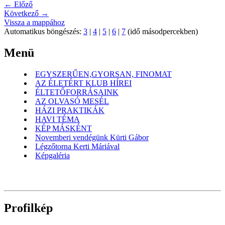
← Előző
Következő →
Vissza a mappához
Automatikus böngészés:
3
|
4
|
5
|
6
|
7
(idő másodpercekben)
Menü
EGYSZERŰEN,GYORSAN, FINOMAT
AZ ÉLETÉRT KLUB HÍREI
ÉLTETŐFORRÁSAINK
AZ OLVASÓ MESÉL
HÁZI PRAKTIKÁK
HAVI TÉMA
KÉP MÁSKÉNT
Novemberi vendégünk Kürti Gábor
Légzőtorna Kerti Máriával
Képgaléria
Profilkép