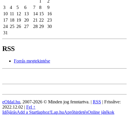
1
2
3
4
5
6
7
8
9
10
11
12
13
14
15
16
17
18
19
20
21
22
23
24
25
26
27
28
29
30
31
RSS
Forrás megtekintése
eOldal.hu
, 2007-2026 © Minden jog fenntartva. |
RSS
|
Frissítve:
2022.12.02
|
Fel ↑
Időjárás
Add a Startlaphoz!
Lap.hu
Apróhirdetés
Online játékok