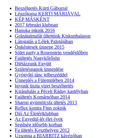
Beszélgetés Kürti Gáborral
Légzőtorna KERTI MÁRIÁVAL
KÉP MÁSKÉNT
2017 februári klubnap
Hanuka piknik 2016
Gránátalmafát ültettünk Kiskunhalason
Látogatás a Lélek Palotájában
Önkéntesek ünnepe 2015
Sólet party a Rosenstein vendéglőben
Faültetés Nagykőrősön
Diétázzunk Együtt
Születésnapok ünneplése
Gyógyító tánc jelbeszéddel
Ünneplés a Fülemülében 2014
Igyunk tiszta vizet beszélgetés
Kirándulás a Péceli Ráday kastélyban
Faültetés Komárnóban 2014
Sharon gyümölcsfa ültetés 2013
Reflux kontra Finn zoknik
Dió Az Életértklubban
Az Egyedül-lét élet évek
Segítség idősebb korban
Fa ültetés Keszthelyen 2012
Uzsonna a BIARRITZ kávézóban