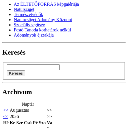
Az ÉLTETŐFORRÁS képgalériája
Natursziget
Természetvédők
Narancsliget Adomány Központ
Szociális segítség
Festő Tanoda korhatárok nélkül
Adományok éjszakája
Keresés
Archívum
Naptár
<<
Augusztus
>>
<<
2026
>>
Hé
Ke
Sze
Csü
Pé
Szo
Va