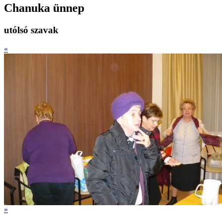
Chanuka ünnep
utólsó szavak
«
»