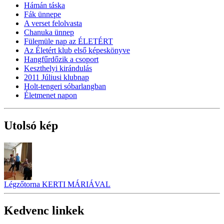
Hámán táska
Fák ünnepe
A verset felolvasta
Chanuka ünnep
Fülemüle nap az ÉLETÉRT
Az Életért klub első képeskönyve
Hangfűrdőzik a csoport
Keszthelyi kirándulás
2011 Júliusi klubnap
Holt-tengeri sóbarlangban
Életmenet napon
Utolsó kép
Légzőtorna KERTI MÁRIÁVAL
Kedvenc linkek