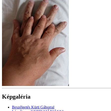
Képgaléria
Beszélgetés Kürti Gáborral