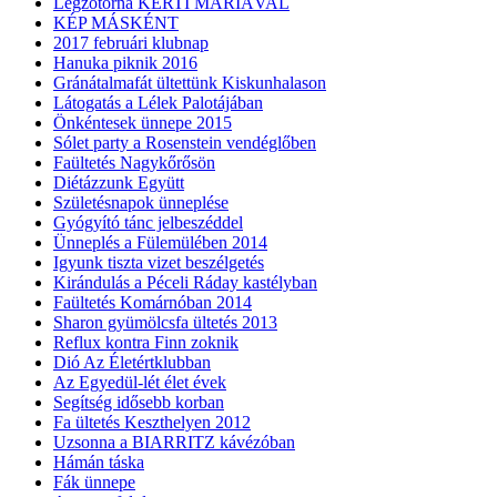
Légzőtorna KERTI MÁRIÁVAL
KÉP MÁSKÉNT
2017 februári klubnap
Hanuka piknik 2016
Gránátalmafát ültettünk Kiskunhalason
Látogatás a Lélek Palotájában
Önkéntesek ünnepe 2015
Sólet party a Rosenstein vendéglőben
Faültetés Nagykőrősön
Diétázzunk Együtt
Születésnapok ünneplése
Gyógyító tánc jelbeszéddel
Ünneplés a Fülemülében 2014
Igyunk tiszta vizet beszélgetés
Kirándulás a Péceli Ráday kastélyban
Faültetés Komárnóban 2014
Sharon gyümölcsfa ültetés 2013
Reflux kontra Finn zoknik
Dió Az Életértklubban
Az Egyedül-lét élet évek
Segítség idősebb korban
Fa ültetés Keszthelyen 2012
Uzsonna a BIARRITZ kávézóban
Hámán táska
Fák ünnepe