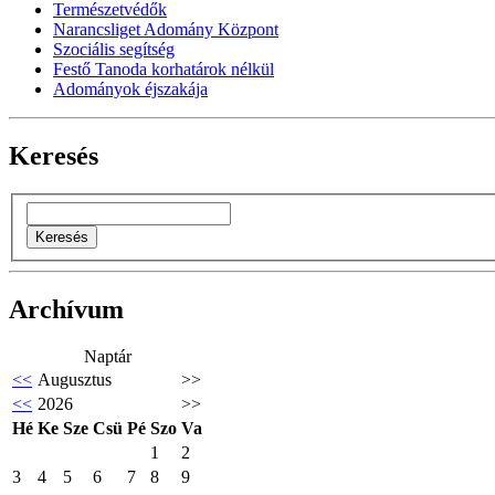
Természetvédők
Narancsliget Adomány Központ
Szociális segítség
Festő Tanoda korhatárok nélkül
Adományok éjszakája
Keresés
Archívum
Naptár
<<
Augusztus
>>
<<
2026
>>
Hé
Ke
Sze
Csü
Pé
Szo
Va
1
2
3
4
5
6
7
8
9