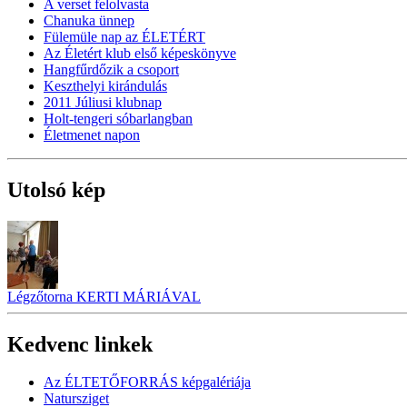
A verset felolvasta
Chanuka ünnep
Fülemüle nap az ÉLETÉRT
Az Életért klub első képeskönyve
Hangfűrdőzik a csoport
Keszthelyi kirándulás
2011 Júliusi klubnap
Holt-tengeri sóbarlangban
Életmenet napon
Utolsó kép
Légzőtorna KERTI MÁRIÁVAL
Kedvenc linkek
Az ÉLTETŐFORRÁS képgalériája
Natursziget