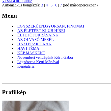
Vissza a mappához
Automatikus böngészés:
3
|
4
|
5
|
6
|
7
(idő másodpercekben)
Menü
EGYSZERŰEN,GYORSAN, FINOMAT
AZ ÉLETÉRT KLUB HÍREI
ÉLTETŐFORRÁSAINK
AZ OLVASÓ MESÉL
HÁZI PRAKTIKÁK
HAVI TÉMA
KÉP MÁSKÉNT
Novemberi vendégünk Kürti Gábor
Légzőtorna Kerti Máriával
Képgaléria
Profilkép