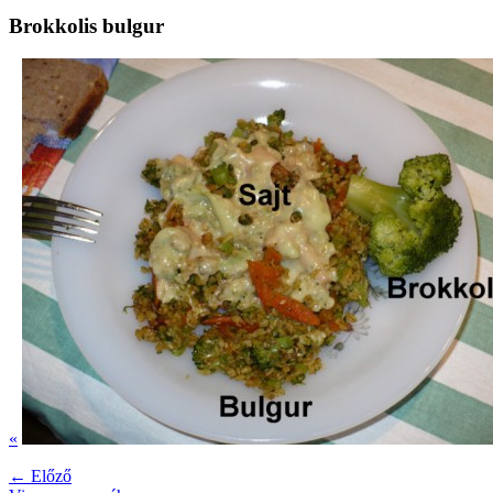
Brokkolis bulgur
«
← Előző