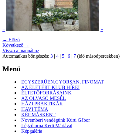
«
»
← Előző
Következő →
Vissza a mappához
Automatikus böngészés:
3
|
4
|
5
|
6
|
7
(idő másodpercekben)
Menü
EGYSZERŰEN,GYORSAN, FINOMAT
AZ ÉLETÉRT KLUB HÍREI
ÉLTETŐFORRÁSAINK
AZ OLVASÓ MESÉL
HÁZI PRAKTIKÁK
HAVI TÉMA
KÉP MÁSKÉNT
Novemberi vendégünk Kürti Gábor
Légzőtorna Kerti Máriával
Képgaléria