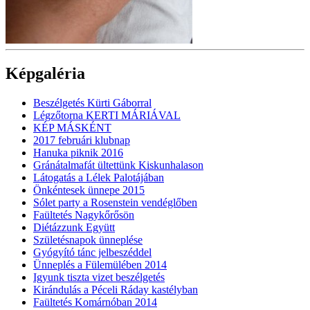
Képgaléria
Beszélgetés Kürti Gáborral
Légzőtorna KERTI MÁRIÁVAL
KÉP MÁSKÉNT
2017 februári klubnap
Hanuka piknik 2016
Gránátalmafát ültettünk Kiskunhalason
Látogatás a Lélek Palotájában
Önkéntesek ünnepe 2015
Sólet party a Rosenstein vendéglőben
Faültetés Nagykőrősön
Diétázzunk Együtt
Születésnapok ünneplése
Gyógyító tánc jelbeszéddel
Ünneplés a Fülemülében 2014
Igyunk tiszta vizet beszélgetés
Kirándulás a Péceli Ráday kastélyban
Faültetés Komárnóban 2014