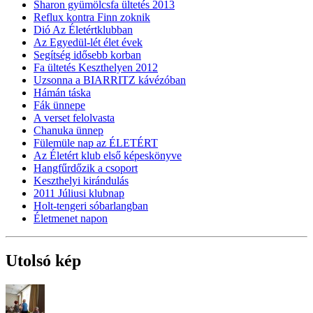
Sharon gyümölcsfa ültetés 2013
Reflux kontra Finn zoknik
Dió Az Életértklubban
Az Egyedül-lét élet évek
Segítség idősebb korban
Fa ültetés Keszthelyen 2012
Uzsonna a BIARRITZ kávézóban
Hámán táska
Fák ünnepe
A verset felolvasta
Chanuka ünnep
Fülemüle nap az ÉLETÉRT
Az Életért klub első képeskönyve
Hangfűrdőzik a csoport
Keszthelyi kirándulás
2011 Júliusi klubnap
Holt-tengeri sóbarlangban
Életmenet napon
Utolsó kép