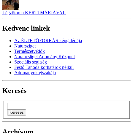
Légzőtorna KERTI MÁRIÁVAL
Kedvenc linkek
Az ÉLTETŐFORRÁS képgalériája
Natursziget
Természetvédők
Narancsliget Adomány Központ
Szociális segítség
Festő Tanoda korhatárok nélkül
Adományok éjszakája
Keresés
Archívum