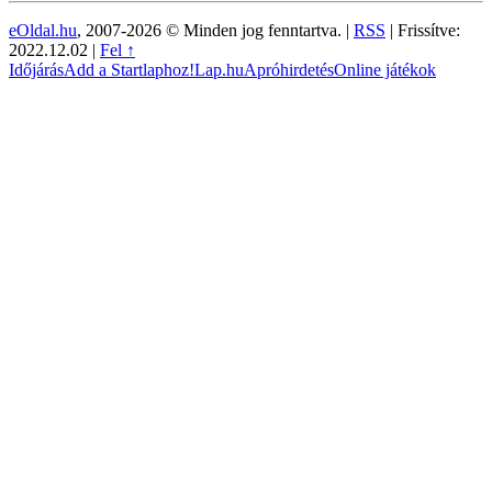
eOldal.hu
, 2007-2026 © Minden jog fenntartva. |
RSS
|
Frissítve:
2022.12.02
|
Fel ↑
Időjárás
Add a Startlaphoz!
Lap.hu
Apróhirdetés
Online játékok