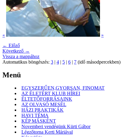
«
»
← Előző
Következő →
Vissza a mappához
Automatikus böngészés:
3
|
4
|
5
|
6
|
7
(idő másodpercekben)
Menü
EGYSZERŰEN,GYORSAN, FINOMAT
AZ ÉLETÉRT KLUB HÍREI
ÉLTETŐFORRÁSAINK
AZ OLVASÓ MESÉL
HÁZI PRAKTIKÁK
HAVI TÉMA
KÉP MÁSKÉNT
Novemberi vendégünk Kürti Gábor
Légzőtorna Kerti Máriával