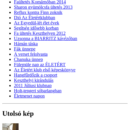
Faültetés Komárnóban 2014
Sharon gyümölcsfa ültetés 2013
Reflux kontra Finn zoknik
Dió Az Életértklubban
Az Egyedül-lét élet évek
Segítség idősebb korban
Fa ültetés Keszthelyen 2012
Uzsonna a BIARRITZ kávézóban
Hámán táska
Fák ünnepe
A verset felolvasta
Chanuka ünnep
Fülemüle nap az ÉLETÉRT
Az Életért klub első képeskönyve
Hangfűrdőzik a csoport
Keszthelyi kirándulás
2011 Júliusi klubnap
Holt-tengeri sóbarlangban
Életmenet napon
Utolsó kép