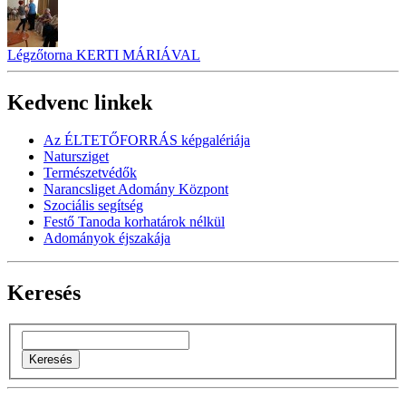
Légzőtorna KERTI MÁRIÁVAL
Kedvenc linkek
Az ÉLTETŐFORRÁS képgalériája
Natursziget
Természetvédők
Narancsliget Adomány Központ
Szociális segítség
Festő Tanoda korhatárok nélkül
Adományok éjszakája
Keresés