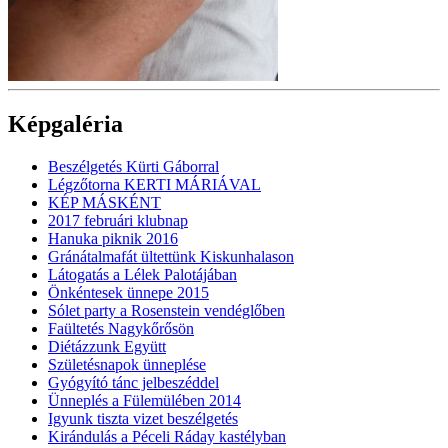
Képgaléria
Beszélgetés Kürti Gáborral
Légzőtorna KERTI MÁRIÁVAL
KÉP MÁSKÉNT
2017 februári klubnap
Hanuka piknik 2016
Gránátalmafát ültettünk Kiskunhalason
Látogatás a Lélek Palotájában
Önkéntesek ünnepe 2015
Sólet party a Rosenstein vendéglőben
Faültetés Nagykőrősön
Diétázzunk Együtt
Születésnapok ünneplése
Gyógyító tánc jelbeszéddel
Ünneplés a Fülemülében 2014
Igyunk tiszta vizet beszélgetés
Kirándulás a Péceli Ráday kastélyban