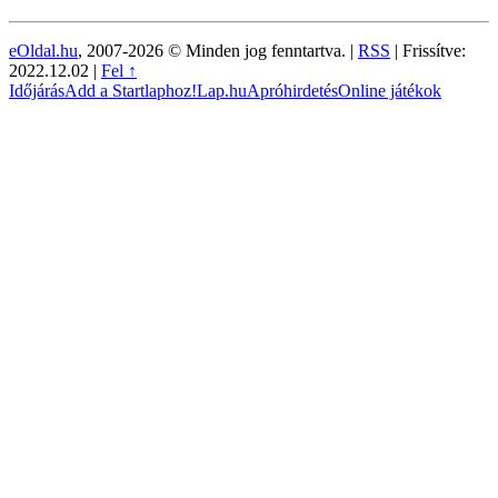
eOldal.hu
, 2007-2026 © Minden jog fenntartva. |
RSS
|
Frissítve:
2022.12.02
|
Fel ↑
Időjárás
Add a Startlaphoz!
Lap.hu
Apróhirdetés
Online játékok