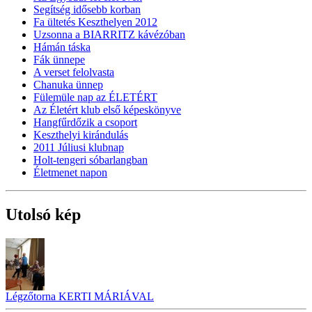
Segítség idősebb korban
Fa ültetés Keszthelyen 2012
Uzsonna a BIARRITZ kávézóban
Hámán táska
Fák ünnepe
A verset felolvasta
Chanuka ünnep
Fülemüle nap az ÉLETÉRT
Az Életért klub első képeskönyve
Hangfűrdőzik a csoport
Keszthelyi kirándulás
2011 Júliusi klubnap
Holt-tengeri sóbarlangban
Életmenet napon
Utolsó kép
Légzőtorna KERTI MÁRIÁVAL