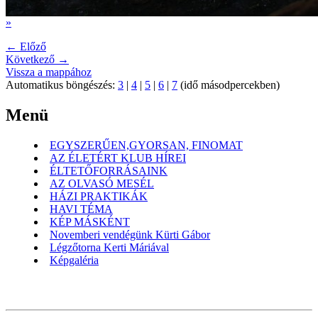
»
← Előző
Következő →
Vissza a mappához
Automatikus böngészés:
3
|
4
|
5
|
6
|
7
(idő másodpercekben)
Menü
EGYSZERŰEN,GYORSAN, FINOMAT
AZ ÉLETÉRT KLUB HÍREI
ÉLTETŐFORRÁSAINK
AZ OLVASÓ MESÉL
HÁZI PRAKTIKÁK
HAVI TÉMA
KÉP MÁSKÉNT
Novemberi vendégünk Kürti Gábor
Légzőtorna Kerti Máriával
Képgaléria