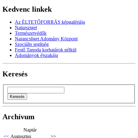
Kedvenc linkek
Az ÉLTETŐFORRÁS képgalériája
Natursziget
Természetvédők
Narancsliget Adomány Központ
Szociális segítség
Festő Tanoda korhatárok nélkül
Adományok éjszakája
Keresés
Archívum
Naptár
<<
Augusztus
>>