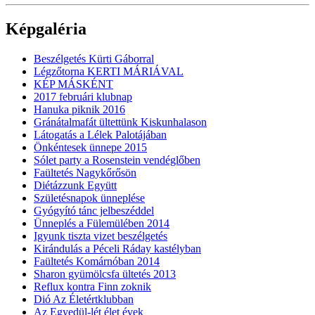
Képgaléria
Beszélgetés Kürti Gáborral
Légzőtorna KERTI MÁRIÁVAL
KÉP MÁSKÉNT
2017 februári klubnap
Hanuka piknik 2016
Gránátalmafát ültettünk Kiskunhalason
Látogatás a Lélek Palotájában
Önkéntesek ünnepe 2015
Sólet party a Rosenstein vendéglőben
Faültetés Nagykőrősön
Diétázzunk Együtt
Születésnapok ünneplése
Gyógyító tánc jelbeszéddel
Ünneplés a Fülemülében 2014
Igyunk tiszta vizet beszélgetés
Kirándulás a Péceli Ráday kastélyban
Faültetés Komárnóban 2014
Sharon gyümölcsfa ültetés 2013
Reflux kontra Finn zoknik
Dió Az Életértklubban
Az Egyedül-lét élet évek