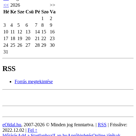
<<
2026
>>
Hé
Ke
Sze
Csü
Pé
Szo
Va
1
2
3
4
5
6
7
8
9
10
11
12
13
14
15
16
17
18
19
20
21
22
23
24
25
26
27
28
29
30
31
RSS
Forrás megtekintése
eOldal.hu
, 2007-2026 © Minden jog fenntartva. |
RSS
|
Frissítve:
2022.12.02
|
Fel ↑
Időjárás
Add a Startlaphoz!
Lap.hu
Apróhirdetés
Online játékok