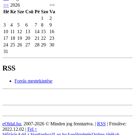
<<
2026
>>
Hé
Ke
Sze
Csü
Pé
Szo
Va
1
2
3
4
5
6
7
8
9
10
11
12
13
14
15
16
17
18
19
20
21
22
23
24
25
26
27
28
29
30
31
RSS
Forrás megtekintése
eOldal.hu
, 2007-2026 © Minden jog fenntartva. |
RSS
|
Frissítve:
2022.12.02
|
Fel ↑
Időjárás
Add a Startlaphoz!
Lap.hu
Apróhirdetés
Online játékok