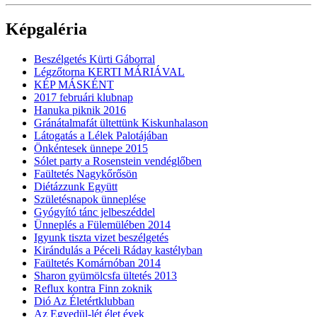
Képgaléria
Beszélgetés Kürti Gáborral
Légzőtorna KERTI MÁRIÁVAL
KÉP MÁSKÉNT
2017 februári klubnap
Hanuka piknik 2016
Gránátalmafát ültettünk Kiskunhalason
Látogatás a Lélek Palotájában
Önkéntesek ünnepe 2015
Sólet party a Rosenstein vendéglőben
Faültetés Nagykőrősön
Diétázzunk Együtt
Születésnapok ünneplése
Gyógyító tánc jelbeszéddel
Ünneplés a Fülemülében 2014
Igyunk tiszta vizet beszélgetés
Kirándulás a Péceli Ráday kastélyban
Faültetés Komárnóban 2014
Sharon gyümölcsfa ültetés 2013
Reflux kontra Finn zoknik
Dió Az Életértklubban
Az Egyedül-lét élet évek