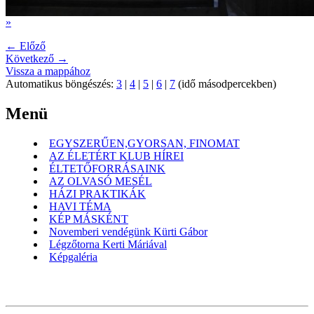
»
← Előző
Következő →
Vissza a mappához
Automatikus böngészés:
3
|
4
|
5
|
6
|
7
(idő másodpercekben)
Menü
EGYSZERŰEN,GYORSAN, FINOMAT
AZ ÉLETÉRT KLUB HÍREI
ÉLTETŐFORRÁSAINK
AZ OLVASÓ MESÉL
HÁZI PRAKTIKÁK
HAVI TÉMA
KÉP MÁSKÉNT
Novemberi vendégünk Kürti Gábor
Légzőtorna Kerti Máriával
Képgaléria