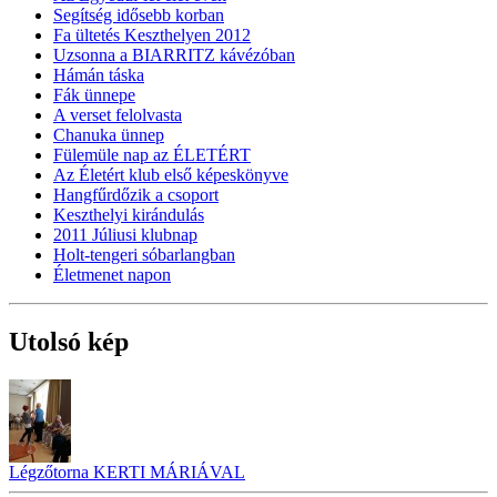
Segítség idősebb korban
Fa ültetés Keszthelyen 2012
Uzsonna a BIARRITZ kávézóban
Hámán táska
Fák ünnepe
A verset felolvasta
Chanuka ünnep
Fülemüle nap az ÉLETÉRT
Az Életért klub első képeskönyve
Hangfűrdőzik a csoport
Keszthelyi kirándulás
2011 Júliusi klubnap
Holt-tengeri sóbarlangban
Életmenet napon
Utolsó kép
Légzőtorna KERTI MÁRIÁVAL