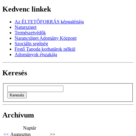
Kedvenc linkek
Az ÉLTETŐFORRÁS képgalériája
Natursziget
Természetvédők
Narancsliget Adomány Központ
Szociális segítség
Festő Tanoda korhatárok nélkül
Adományok éjszakája
Keresés
Archívum
Naptár
<<
Augusztus
>>