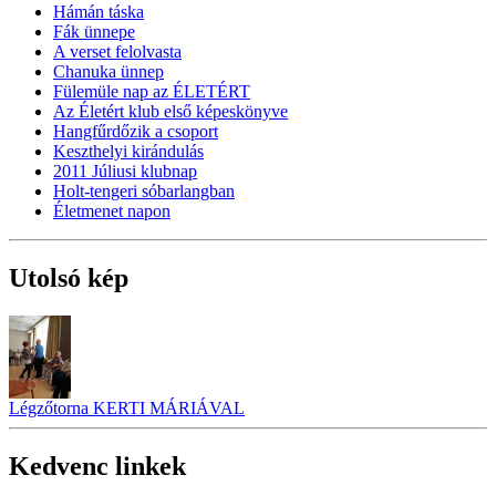
Hámán táska
Fák ünnepe
A verset felolvasta
Chanuka ünnep
Fülemüle nap az ÉLETÉRT
Az Életért klub első képeskönyve
Hangfűrdőzik a csoport
Keszthelyi kirándulás
2011 Júliusi klubnap
Holt-tengeri sóbarlangban
Életmenet napon
Utolsó kép
Légzőtorna KERTI MÁRIÁVAL
Kedvenc linkek