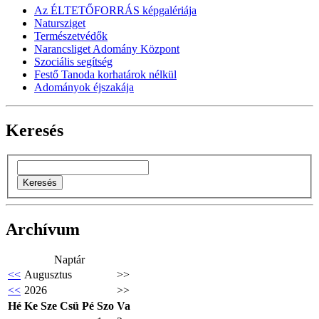
Az ÉLTETŐFORRÁS képgalériája
Natursziget
Természetvédők
Narancsliget Adomány Központ
Szociális segítség
Festő Tanoda korhatárok nélkül
Adományok éjszakája
Keresés
Archívum
Naptár
<<
Augusztus
>>
<<
2026
>>
Hé
Ke
Sze
Csü
Pé
Szo
Va