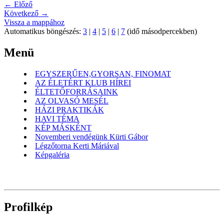
← Előző
Következő →
Vissza a mappához
Automatikus böngészés:
3
|
4
|
5
|
6
|
7
(idő másodpercekben)
Menü
EGYSZERŰEN,GYORSAN, FINOMAT
AZ ÉLETÉRT KLUB HÍREI
ÉLTETŐFORRÁSAINK
AZ OLVASÓ MESÉL
HÁZI PRAKTIKÁK
HAVI TÉMA
KÉP MÁSKÉNT
Novemberi vendégünk Kürti Gábor
Légzőtorna Kerti Máriával
Képgaléria
Profilkép