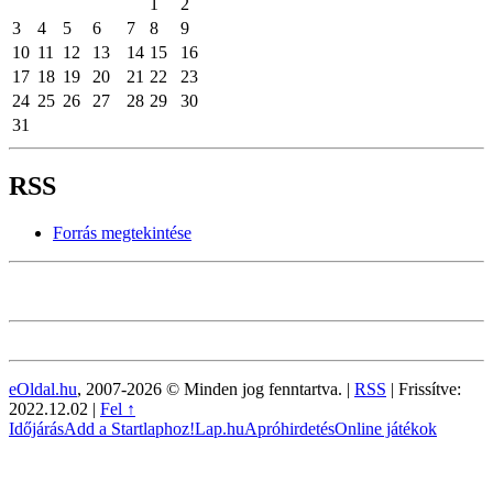
1
2
3
4
5
6
7
8
9
10
11
12
13
14
15
16
17
18
19
20
21
22
23
24
25
26
27
28
29
30
31
RSS
Forrás megtekintése
eOldal.hu
, 2007-2026 © Minden jog fenntartva. |
RSS
|
Frissítve:
2022.12.02
|
Fel ↑
Időjárás
Add a Startlaphoz!
Lap.hu
Apróhirdetés
Online játékok