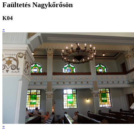
Faültetés Nagykőrősön
K04
«
»