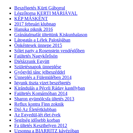
Beszélgetés Kürti Gáborral
Légzőtorna KERTI MÁRIÁVAL
KÉP MÁSKÉNT
2017 februári klubnap
Hanuka piknik 2016
Gránátalmafát ültettünk Kiskunhalason
Látogatás a Lélek Palotájában
Önkéntesek ünnepe 2015
Sólet party a Rosenstein vendéglőben
Faültetés Nagykőrősön
Diétázzunk Együtt
Születésnapok ünneplése
Gyógyító tánc jelbeszéddel
Ünneplés a Fülemülében 2014
Igyunk tiszta vizet beszélgetés
Kirándulás a Péceli Ráday kastélyban
Faültetés Komárnóban 2014
Sharon gyümölcsfa ültetés 2013
Reflux kontra Finn zoknik
Dió Az Életértklubban
Az Egyedül-lét élet évek
Segítség idősebb korban
Fa ültetés Keszthelyen 2012
Uzsonna a BIARRITZ kávézóban