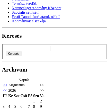
Természetvédők
Narancsliget Adomány Központ
Szociális segítség
Festő Tanoda korhatárok nélkül
Adományok éjszakája
Keresés
Archívum
Naptár
<<
Augusztus
>>
<<
2026
>>
Hé
Ke
Sze
Csü
Pé
Szo
Va
1
2
3
4
5
6
7
8
9