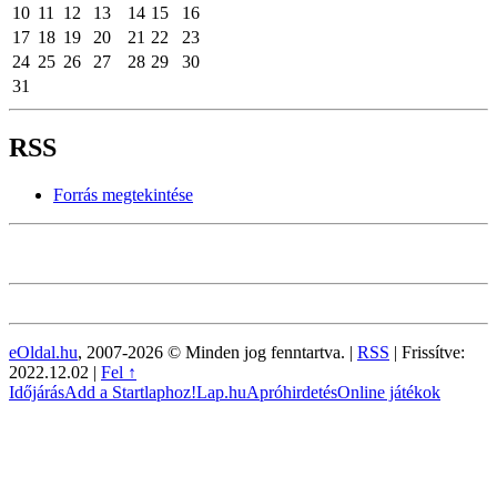
10
11
12
13
14
15
16
17
18
19
20
21
22
23
24
25
26
27
28
29
30
31
RSS
Forrás megtekintése
eOldal.hu
, 2007-2026 © Minden jog fenntartva. |
RSS
|
Frissítve:
2022.12.02
|
Fel ↑
Időjárás
Add a Startlaphoz!
Lap.hu
Apróhirdetés
Online játékok