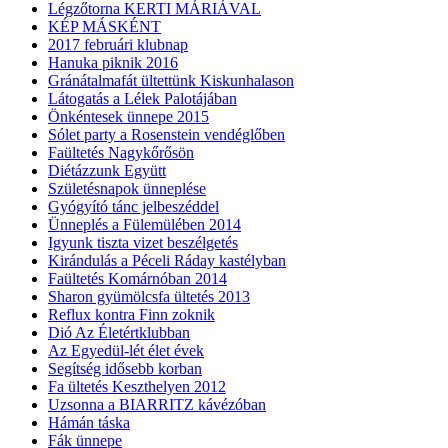
Légzőtorna KERTI MÁRIÁVAL
KÉP MÁSKÉNT
2017 februári klubnap
Hanuka piknik 2016
Gránátalmafát ültettünk Kiskunhalason
Látogatás a Lélek Palotájában
Önkéntesek ünnepe 2015
Sólet party a Rosenstein vendéglőben
Faültetés Nagykőrősön
Diétázzunk Együtt
Születésnapok ünneplése
Gyógyító tánc jelbeszéddel
Ünneplés a Fülemülében 2014
Igyunk tiszta vizet beszélgetés
Kirándulás a Péceli Ráday kastélyban
Faültetés Komárnóban 2014
Sharon gyümölcsfa ültetés 2013
Reflux kontra Finn zoknik
Dió Az Életértklubban
Az Egyedül-lét élet évek
Segítség idősebb korban
Fa ültetés Keszthelyen 2012
Uzsonna a BIARRITZ kávézóban
Hámán táska
Fák ünnepe