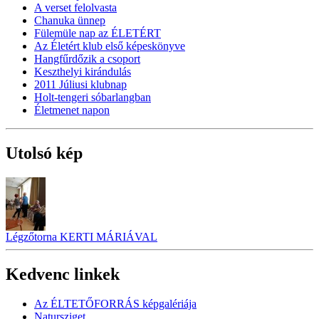
A verset felolvasta
Chanuka ünnep
Fülemüle nap az ÉLETÉRT
Az Életért klub első képeskönyve
Hangfűrdőzik a csoport
Keszthelyi kirándulás
2011 Júliusi klubnap
Holt-tengeri sóbarlangban
Életmenet napon
Utolsó kép
Légzőtorna KERTI MÁRIÁVAL
Kedvenc linkek
Az ÉLTETŐFORRÁS képgalériája
Natursziget