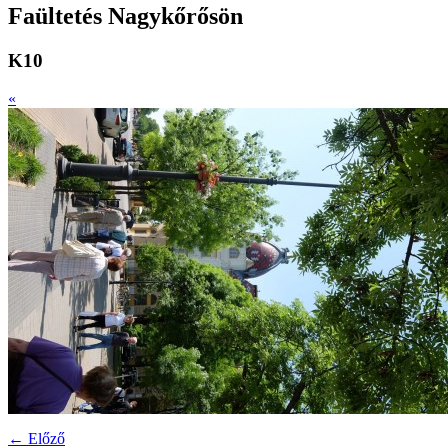
Faültetés Nagykőrősön
K10
«
← Előző