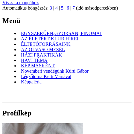
Vissza a mappához
Automatikus böngészés:
3
|
4
|
5
|
6
|
7
(idő másodpercekben)
Menü
EGYSZERŰEN,GYORSAN, FINOMAT
AZ ÉLETÉRT KLUB HÍREI
ÉLTETŐFORRÁSAINK
AZ OLVASÓ MESÉL
HÁZI PRAKTIKÁK
HAVI TÉMA
KÉP MÁSKÉNT
Novemberi vendégünk Kürti Gábor
Légzőtorna Kerti Máriával
Képgaléria
Profilkép