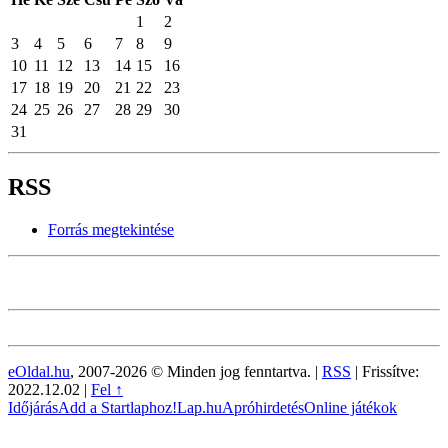
1
2
3
4
5
6
7
8
9
10
11
12
13
14
15
16
17
18
19
20
21
22
23
24
25
26
27
28
29
30
31
RSS
Forrás megtekintése
eOldal.hu
, 2007-2026 © Minden jog fenntartva. |
RSS
|
Frissítve:
2022.12.02
|
Fel ↑
Időjárás
Add a Startlaphoz!
Lap.hu
Apróhirdetés
Online játékok