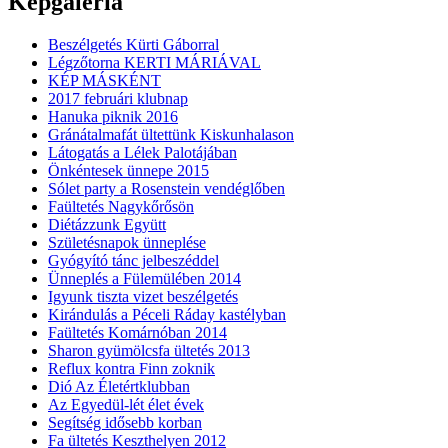
Képgaléria
Beszélgetés Kürti Gáborral
Légzőtorna KERTI MÁRIÁVAL
KÉP MÁSKÉNT
2017 februári klubnap
Hanuka piknik 2016
Gránátalmafát ültettünk Kiskunhalason
Látogatás a Lélek Palotájában
Önkéntesek ünnepe 2015
Sólet party a Rosenstein vendéglőben
Faültetés Nagykőrősön
Diétázzunk Együtt
Születésnapok ünneplése
Gyógyító tánc jelbeszéddel
Ünneplés a Fülemülében 2014
Igyunk tiszta vizet beszélgetés
Kirándulás a Péceli Ráday kastélyban
Faültetés Komárnóban 2014
Sharon gyümölcsfa ültetés 2013
Reflux kontra Finn zoknik
Dió Az Életértklubban
Az Egyedül-lét élet évek
Segítség idősebb korban
Fa ültetés Keszthelyen 2012