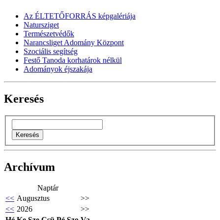
Az ÉLTETŐFORRÁS képgalériája
Natursziget
Természetvédők
Narancsliget Adomány Központ
Szociális segítség
Festő Tanoda korhatárok nélkül
Adományok éjszakája
Keresés
Archívum
Naptár
<<
Augusztus
>>
<<
2026
>>
Hé
Ke
Sze
Csü
Pé
Szo
Va