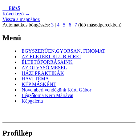
← Előző
Következő →
Vissza a mappához
Automatikus böngészés:
3
|
4
|
5
|
6
|
7
(idő másodpercekben)
Menü
EGYSZERŰEN,GYORSAN, FINOMAT
AZ ÉLETÉRT KLUB HÍREI
ÉLTETŐFORRÁSAINK
AZ OLVASÓ MESÉL
HÁZI PRAKTIKÁK
HAVI TÉMA
KÉP MÁSKÉNT
Novemberi vendégünk Kürti Gábor
Légzőtorna Kerti Máriával
Képgaléria
Profilkép