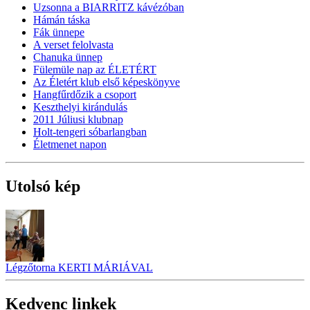
Uzsonna a BIARRITZ kávézóban
Hámán táska
Fák ünnepe
A verset felolvasta
Chanuka ünnep
Fülemüle nap az ÉLETÉRT
Az Életért klub első képeskönyve
Hangfűrdőzik a csoport
Keszthelyi kirándulás
2011 Júliusi klubnap
Holt-tengeri sóbarlangban
Életmenet napon
Utolsó kép
Légzőtorna KERTI MÁRIÁVAL
Kedvenc linkek