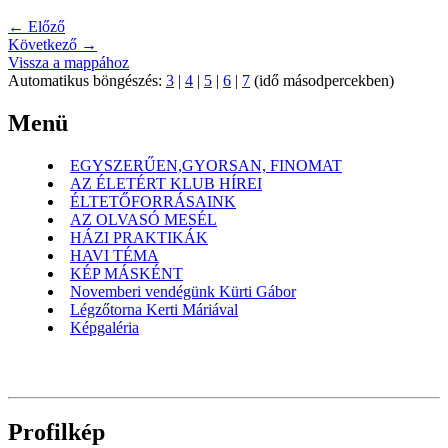
← Előző
Következő →
Vissza a mappához
Automatikus böngészés:
3
|
4
|
5
|
6
|
7
(idő másodpercekben)
Menü
EGYSZERŰEN,GYORSAN, FINOMAT
AZ ÉLETÉRT KLUB HÍREI
ÉLTETŐFORRÁSAINK
AZ OLVASÓ MESÉL
HÁZI PRAKTIKÁK
HAVI TÉMA
KÉP MÁSKÉNT
Novemberi vendégünk Kürti Gábor
Légzőtorna Kerti Máriával
Képgaléria
Profilkép