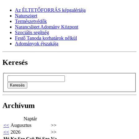
Az ÉLTETŐFORRÁS képgalériája
Natursziget
Természetvédők
Narancsliget Adomány Központ
Szociális segítség
Festő Tanoda korhatárok nélkül
Adományok éjszakája
Keresés
Archívum
Naptár
<<
Augusztus
>>
<<
2026
>>
Hé
Ke
Sze
Csü
Pé
Szo
Va