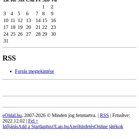
1
2
3
4
5
6
7
8
9
10
11
12
13
14
15
16
17
18
19
20
21
22
23
24
25
26
27
28
29
30
31
RSS
Forrás megtekintése
eOldal.hu
, 2007-2026 © Minden jog fenntartva. |
RSS
|
Frissítve:
2022.12.02
|
Fel ↑
Időjárás
Add a Startlaphoz!
Lap.hu
Apróhirdetés
Online játékok