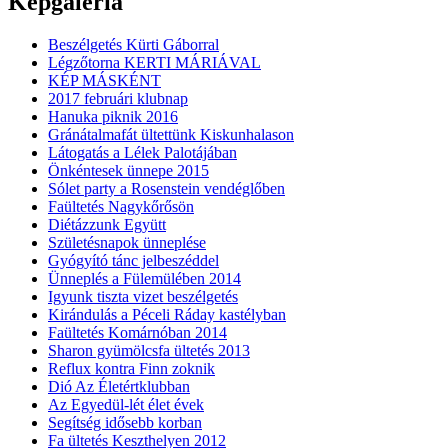
Képgaléria
Beszélgetés Kürti Gáborral
Légzőtorna KERTI MÁRIÁVAL
KÉP MÁSKÉNT
2017 februári klubnap
Hanuka piknik 2016
Gránátalmafát ültettünk Kiskunhalason
Látogatás a Lélek Palotájában
Önkéntesek ünnepe 2015
Sólet party a Rosenstein vendéglőben
Faültetés Nagykőrősön
Diétázzunk Együtt
Születésnapok ünneplése
Gyógyító tánc jelbeszéddel
Ünneplés a Fülemülében 2014
Igyunk tiszta vizet beszélgetés
Kirándulás a Péceli Ráday kastélyban
Faültetés Komárnóban 2014
Sharon gyümölcsfa ültetés 2013
Reflux kontra Finn zoknik
Dió Az Életértklubban
Az Egyedül-lét élet évek
Segítség idősebb korban
Fa ültetés Keszthelyen 2012