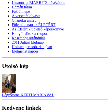
Uzsonna a BIARRITZ kávézóban
Hámán táska
Fák ünnepe
A verset felolvasta
Chanuka ünnep
Fülemüle nap az ÉLETÉRT
Az Életért klub első képeskönyve
Hangfűrdőzik a csoport
Keszthelyi kirándulás
2011 Júliusi klubnap
Holt-tengeri sóbarlangban
Életmenet napon
Utolsó kép
Légzőtorna KERTI MÁRIÁVAL
Kedvenc linkek