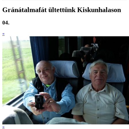
Gránátalmafát ültettünk Kiskunhalason
04.
«
»