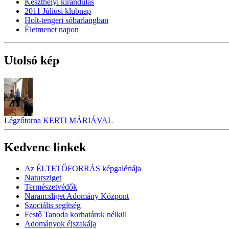
Keszthelyi kirándulás
2011 Júliusi klubnap
Holt-tengeri sóbarlangban
Életmenet napon
Utolsó kép
Légzőtorna KERTI MÁRIÁVAL
Kedvenc linkek
Az ÉLTETŐFORRÁS képgalériája
Natursziget
Természetvédők
Narancsliget Adomány Központ
Szociális segítség
Festő Tanoda korhatárok nélkül
Adományok éjszakája