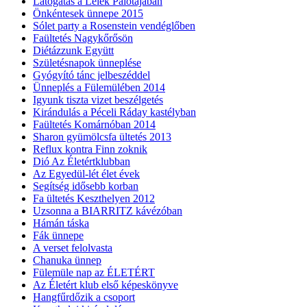
Látogatás a Lélek Palotájában
Önkéntesek ünnepe 2015
Sólet party a Rosenstein vendéglőben
Faültetés Nagykőrősön
Diétázzunk Együtt
Születésnapok ünneplése
Gyógyító tánc jelbeszéddel
Ünneplés a Fülemülében 2014
Igyunk tiszta vizet beszélgetés
Kirándulás a Péceli Ráday kastélyban
Faültetés Komárnóban 2014
Sharon gyümölcsfa ültetés 2013
Reflux kontra Finn zoknik
Dió Az Életértklubban
Az Egyedül-lét élet évek
Segítség idősebb korban
Fa ültetés Keszthelyen 2012
Uzsonna a BIARRITZ kávézóban
Hámán táska
Fák ünnepe
A verset felolvasta
Chanuka ünnep
Fülemüle nap az ÉLETÉRT
Az Életért klub első képeskönyve
Hangfűrdőzik a csoport