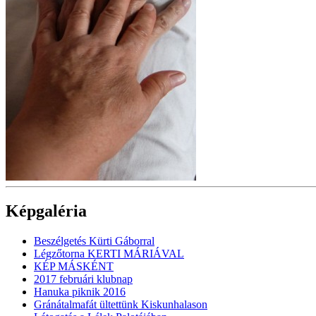
Képgaléria
Beszélgetés Kürti Gáborral
Légzőtorna KERTI MÁRIÁVAL
KÉP MÁSKÉNT
2017 februári klubnap
Hanuka piknik 2016
Gránátalmafát ültettünk Kiskunhalason