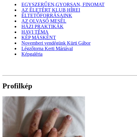
EGYSZERŰEN,GYORSAN, FINOMAT
AZ ÉLETÉRT KLUB HÍREI
ÉLTETŐFORRÁSAINK
AZ OLVASÓ MESÉL
HÁZI PRAKTIKÁK
HAVI TÉMA
KÉP MÁSKÉNT
Novemberi vendégünk Kürti Gábor
Légzőtorna Kerti Máriával
Képgaléria
Profilkép