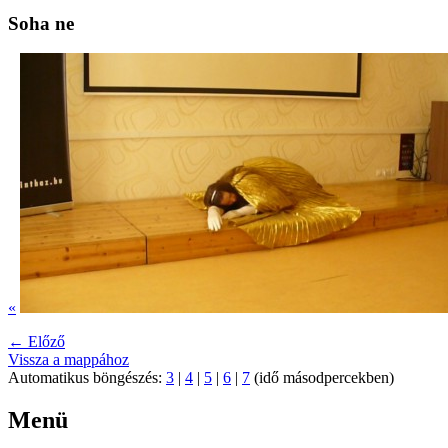
Soha ne
«
← Előző
Vissza a mappához
Automatikus böngészés:
3
|
4
|
5
|
6
|
7
(idő másodpercekben)
Menü