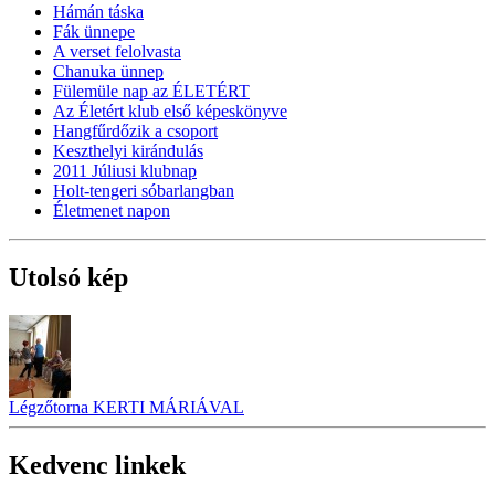
Hámán táska
Fák ünnepe
A verset felolvasta
Chanuka ünnep
Fülemüle nap az ÉLETÉRT
Az Életért klub első képeskönyve
Hangfűrdőzik a csoport
Keszthelyi kirándulás
2011 Júliusi klubnap
Holt-tengeri sóbarlangban
Életmenet napon
Utolsó kép
Légzőtorna KERTI MÁRIÁVAL
Kedvenc linkek