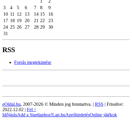
1
2
3
4
5
6
7
8
9
10
11
12
13
14
15
16
17
18
19
20
21
22
23
24
25
26
27
28
29
30
31
RSS
Forrás megtekintése
eOldal.hu
, 2007-2026 © Minden jog fenntartva. |
RSS
|
Frissítve:
2022.12.02
|
Fel ↑
Időjárás
Add a Startlaphoz!
Lap.hu
Apróhirdetés
Online játékok