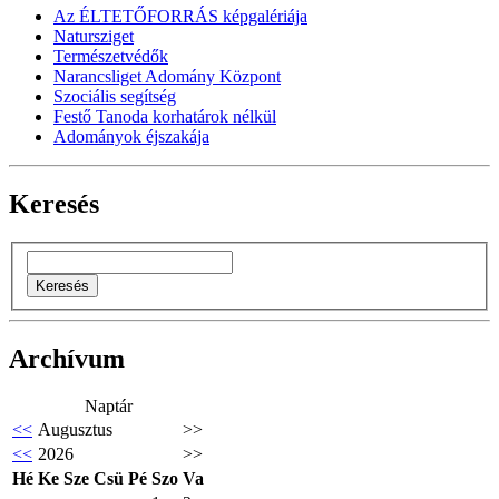
Az ÉLTETŐFORRÁS képgalériája
Natursziget
Természetvédők
Narancsliget Adomány Központ
Szociális segítség
Festő Tanoda korhatárok nélkül
Adományok éjszakája
Keresés
Archívum
Naptár
<<
Augusztus
>>
<<
2026
>>
Hé
Ke
Sze
Csü
Pé
Szo
Va