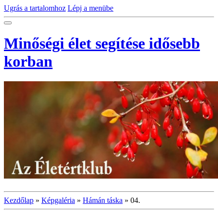
Ugrás a tartalomhoz
Lépj a menübe
Minőségi élet segítése idősebb
korban
Kezdőlap
»
Képgaléria
»
Hámán táska
»
04.