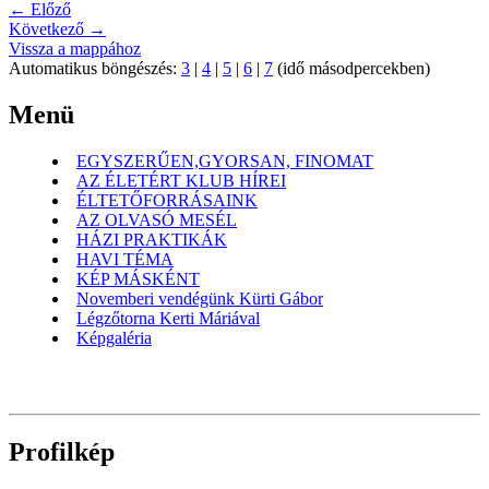
← Előző
Következő →
Vissza a mappához
Automatikus böngészés:
3
|
4
|
5
|
6
|
7
(idő másodpercekben)
Menü
EGYSZERŰEN,GYORSAN, FINOMAT
AZ ÉLETÉRT KLUB HÍREI
ÉLTETŐFORRÁSAINK
AZ OLVASÓ MESÉL
HÁZI PRAKTIKÁK
HAVI TÉMA
KÉP MÁSKÉNT
Novemberi vendégünk Kürti Gábor
Légzőtorna Kerti Máriával
Képgaléria
Profilkép