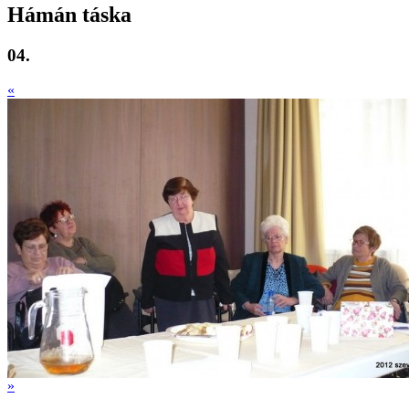
Hámán táska
04.
«
»