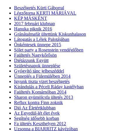
Beszélgetés Kürti Gáborral
Légzőtorna KERTI MÁRIÁVAL
KÉP MÁSKÉNT
2017 februári klubnap
Hanuka piknik 2016
Gránátalmafát ültettünk Kiskunhalason
Látogatás a Lélek Palotájában
Önkéntesek ünnepe 2015
Sólet party a Rosenstein vendéglőben
Faültetés Nagykőrősön
Diétázzunk Együtt
Születésnapok ünneplése
Gyógyító tánc jelbeszéddel
Ünneplés a Fülemülében 2014
Igyunk tiszta vizet beszélgetés
Kirándulás a Péceli Ráday kastélyban
Faültetés Komárnóban 2014
Sharon gyümölcsfa ültetés 2013
Reflux kontra Finn zoknik
Dió Az Életértklubban
Az Egyedül-lét élet évek
Segítség idősebb korban
Fa ültetés Keszthelyen 2012
Uzsonna a BIARRITZ kávézóban