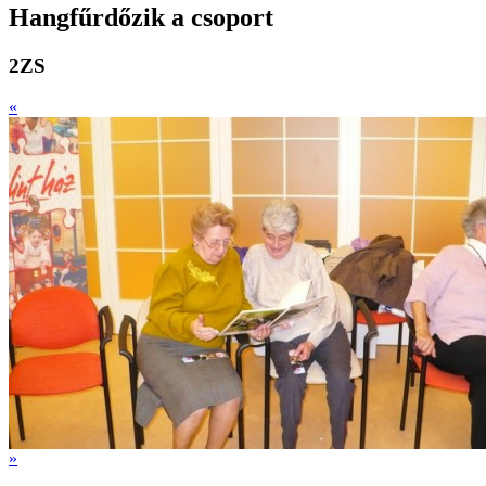
Hangfűrdőzik a csoport
2ZS
«
»