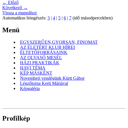
← Előző
Következő →
Vissza a mappához
Automatikus böngészés:
3
|
4
|
5
|
6
|
7
(idő másodpercekben)
Menü
EGYSZERŰEN,GYORSAN, FINOMAT
AZ ÉLETÉRT KLUB HÍREI
ÉLTETŐFORRÁSAINK
AZ OLVASÓ MESÉL
HÁZI PRAKTIKÁK
HAVI TÉMA
KÉP MÁSKÉNT
Novemberi vendégünk Kürti Gábor
Légzőtorna Kerti Máriával
Képgaléria
Profilkép