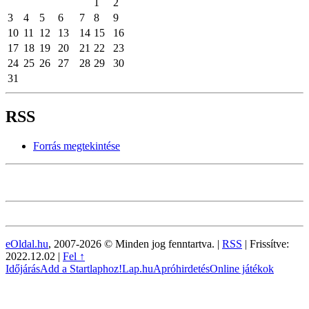
1
2
3
4
5
6
7
8
9
10
11
12
13
14
15
16
17
18
19
20
21
22
23
24
25
26
27
28
29
30
31
RSS
Forrás megtekintése
eOldal.hu
, 2007-2026 © Minden jog fenntartva. |
RSS
|
Frissítve:
2022.12.02
|
Fel ↑
Időjárás
Add a Startlaphoz!
Lap.hu
Apróhirdetés
Online játékok