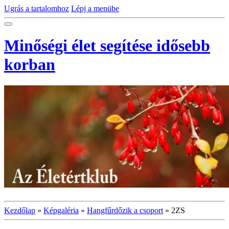
Ugrás a tartalomhoz
Lépj a menübe
Minőségi élet segítése idősebb
korban
Kezdőlap
»
Képgaléria
»
Hangfűrdőzik a csoport
»
2ZS