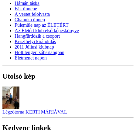
Hámán táska
Fák ünnepe
A verset felolvasta
Chanuka ünnep
Fülemüle nap az ÉLETÉRT
Az Életért klub első képeskönyve
Hangfűrdőzik a csoport
Keszthelyi kirándulás
2011 Júliusi klubnap
Holt-tengeri sóbarlangban
Életmenet napon
Utolsó kép
Légzőtorna KERTI MÁRIÁVAL
Kedvenc linkek