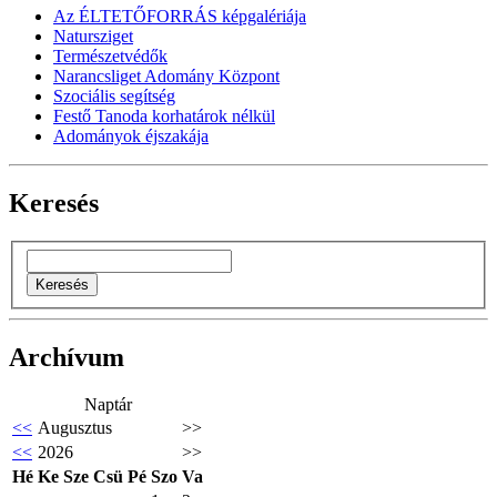
Az ÉLTETŐFORRÁS képgalériája
Natursziget
Természetvédők
Narancsliget Adomány Központ
Szociális segítség
Festő Tanoda korhatárok nélkül
Adományok éjszakája
Keresés
Archívum
Naptár
<<
Augusztus
>>
<<
2026
>>
Hé
Ke
Sze
Csü
Pé
Szo
Va