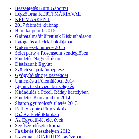
Beszélgetés Kürti Gáborral
Légzőtorna KERTI MÁRIÁVAL
KÉP MÁSKÉNT
2017 februári klubnap
Hanuka piknik 2016
Gránátalmafát ültettünk Kiskunhalason
Látogatás a Lélek Palotájában
Önkéntesek ünnepe 2015
Sólet party a Rosenstein vendéglőben
Faültetés Nagykőrősön
Diétázzunk Együtt
Születésnapok ünneplése
Gyógyító tánc jelbeszéddel
Ünneplés a Fülemülében 2014
Igyunk tiszta vizet beszélgetés
Kirándulás a Péceli Ráday kastélyban
Faültetés Komárnóban 2014
Sharon gyümölcsfa ültetés 2013
Reflux kontra Finn zoknik
Dió Az Életértklubban
Az Egyedül-lét élet évek
Segítség idősebb korban
Fa ültetés Keszthelyen 2012
Uzsonna a BIARRITZ kávézóban