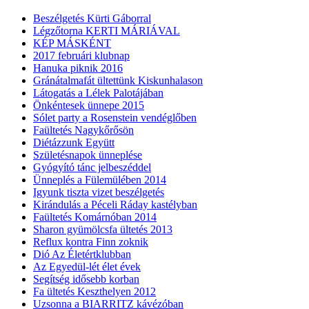
Beszélgetés Kürti Gáborral
Légzőtorna KERTI MÁRIÁVAL
KÉP MÁSKÉNT
2017 februári klubnap
Hanuka piknik 2016
Gránátalmafát ültettünk Kiskunhalason
Látogatás a Lélek Palotájában
Önkéntesek ünnepe 2015
Sólet party a Rosenstein vendéglőben
Faültetés Nagykőrősön
Diétázzunk Együtt
Születésnapok ünneplése
Gyógyító tánc jelbeszéddel
Ünneplés a Fülemülében 2014
Igyunk tiszta vizet beszélgetés
Kirándulás a Péceli Ráday kastélyban
Faültetés Komárnóban 2014
Sharon gyümölcsfa ültetés 2013
Reflux kontra Finn zoknik
Dió Az Életértklubban
Az Egyedül-lét élet évek
Segítség idősebb korban
Fa ültetés Keszthelyen 2012
Uzsonna a BIARRITZ kávézóban