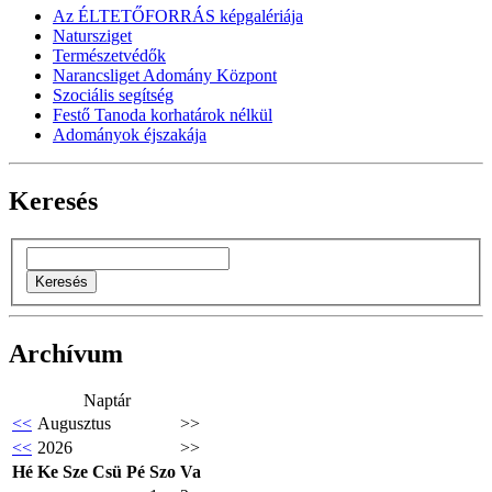
Az ÉLTETŐFORRÁS képgalériája
Natursziget
Természetvédők
Narancsliget Adomány Központ
Szociális segítség
Festő Tanoda korhatárok nélkül
Adományok éjszakája
Keresés
Archívum
Naptár
<<
Augusztus
>>
<<
2026
>>
Hé
Ke
Sze
Csü
Pé
Szo
Va