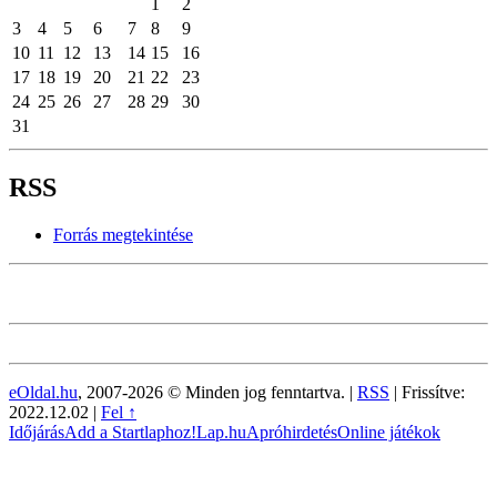
1
2
3
4
5
6
7
8
9
10
11
12
13
14
15
16
17
18
19
20
21
22
23
24
25
26
27
28
29
30
31
RSS
Forrás megtekintése
eOldal.hu
, 2007-2026 © Minden jog fenntartva. |
RSS
|
Frissítve:
2022.12.02
|
Fel ↑
Időjárás
Add a Startlaphoz!
Lap.hu
Apróhirdetés
Online játékok