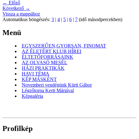
← Előző
Következő →
Vissza a mappához
Automatikus böngészés:
3
|
4
|
5
|
6
|
7
(idő másodpercekben)
Menü
EGYSZERŰEN,GYORSAN, FINOMAT
AZ ÉLETÉRT KLUB HÍREI
ÉLTETŐFORRÁSAINK
AZ OLVASÓ MESÉL
HÁZI PRAKTIKÁK
HAVI TÉMA
KÉP MÁSKÉNT
Novemberi vendégünk Kürti Gábor
Légzőtorna Kerti Máriával
Képgaléria
Profilkép