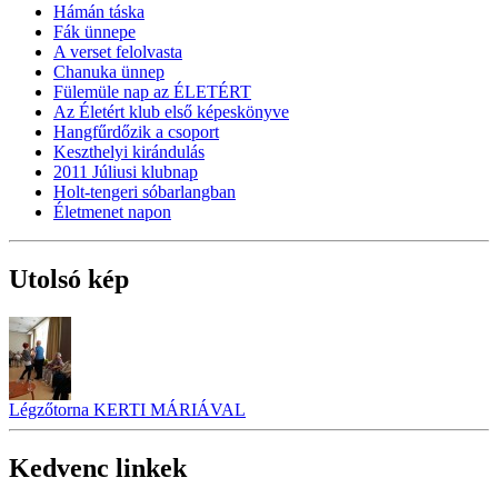
Hámán táska
Fák ünnepe
A verset felolvasta
Chanuka ünnep
Fülemüle nap az ÉLETÉRT
Az Életért klub első képeskönyve
Hangfűrdőzik a csoport
Keszthelyi kirándulás
2011 Júliusi klubnap
Holt-tengeri sóbarlangban
Életmenet napon
Utolsó kép
Légzőtorna KERTI MÁRIÁVAL
Kedvenc linkek