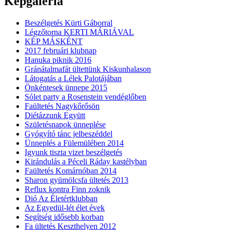
Képgaléria
Beszélgetés Kürti Gáborral
Légzőtorna KERTI MÁRIÁVAL
KÉP MÁSKÉNT
2017 februári klubnap
Hanuka piknik 2016
Gránátalmafát ültettünk Kiskunhalason
Látogatás a Lélek Palotájában
Önkéntesek ünnepe 2015
Sólet party a Rosenstein vendéglőben
Faültetés Nagykőrősön
Diétázzunk Együtt
Születésnapok ünneplése
Gyógyító tánc jelbeszéddel
Ünneplés a Fülemülében 2014
Igyunk tiszta vizet beszélgetés
Kirándulás a Péceli Ráday kastélyban
Faültetés Komárnóban 2014
Sharon gyümölcsfa ültetés 2013
Reflux kontra Finn zoknik
Dió Az Életértklubban
Az Egyedül-lét élet évek
Segítség idősebb korban
Fa ültetés Keszthelyen 2012