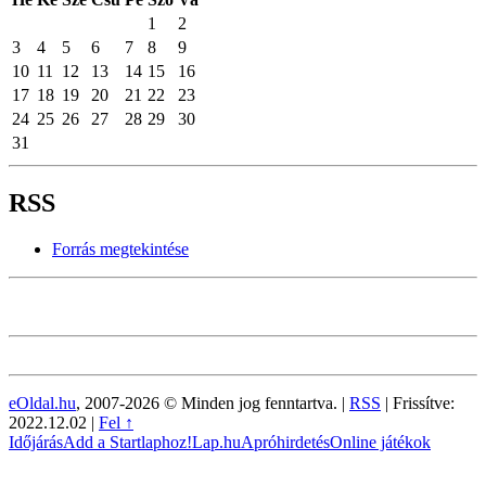
1
2
3
4
5
6
7
8
9
10
11
12
13
14
15
16
17
18
19
20
21
22
23
24
25
26
27
28
29
30
31
RSS
Forrás megtekintése
eOldal.hu
, 2007-2026 © Minden jog fenntartva. |
RSS
|
Frissítve:
2022.12.02
|
Fel ↑
Időjárás
Add a Startlaphoz!
Lap.hu
Apróhirdetés
Online játékok