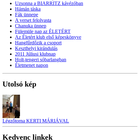
Uzsonna a BIARRITZ kávézóban
Hámán táska
Fák ünnepe
A verset felolvasta
Chanuka ünnep
Fülemüle nap az ÉLETÉRT
Az Életért klub első képeskönyve
Hangfűrdőzik a csoport
Keszthelyi kirándulás
2011 Júliusi klubnap
Holt-tengeri sóbarlangban
Életmenet napon
Utolsó kép
Légzőtorna KERTI MÁRIÁVAL
Kedvenc linkek