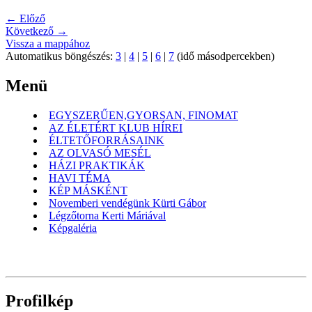
← Előző
Következő →
Vissza a mappához
Automatikus böngészés:
3
|
4
|
5
|
6
|
7
(idő másodpercekben)
Menü
EGYSZERŰEN,GYORSAN, FINOMAT
AZ ÉLETÉRT KLUB HÍREI
ÉLTETŐFORRÁSAINK
AZ OLVASÓ MESÉL
HÁZI PRAKTIKÁK
HAVI TÉMA
KÉP MÁSKÉNT
Novemberi vendégünk Kürti Gábor
Légzőtorna Kerti Máriával
Képgaléria
Profilkép