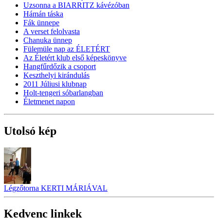
Uzsonna a BIARRITZ kávézóban
Hámán táska
Fák ünnepe
A verset felolvasta
Chanuka ünnep
Fülemüle nap az ÉLETÉRT
Az Életért klub első képeskönyve
Hangfűrdőzik a csoport
Keszthelyi kirándulás
2011 Júliusi klubnap
Holt-tengeri sóbarlangban
Életmenet napon
Utolsó kép
Légzőtorna KERTI MÁRIÁVAL
Kedvenc linkek