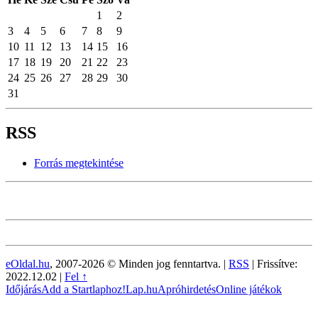
1
2
3
4
5
6
7
8
9
10
11
12
13
14
15
16
17
18
19
20
21
22
23
24
25
26
27
28
29
30
31
RSS
Forrás megtekintése
eOldal.hu
, 2007-2026 © Minden jog fenntartva. |
RSS
|
Frissítve:
2022.12.02
|
Fel ↑
Időjárás
Add a Startlaphoz!
Lap.hu
Apróhirdetés
Online játékok