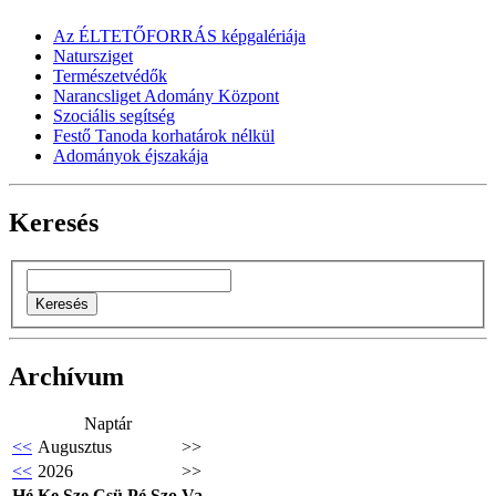
Az ÉLTETŐFORRÁS képgalériája
Natursziget
Természetvédők
Narancsliget Adomány Központ
Szociális segítség
Festő Tanoda korhatárok nélkül
Adományok éjszakája
Keresés
Archívum
Naptár
<<
Augusztus
>>
<<
2026
>>
Hé
Ke
Sze
Csü
Pé
Szo
Va