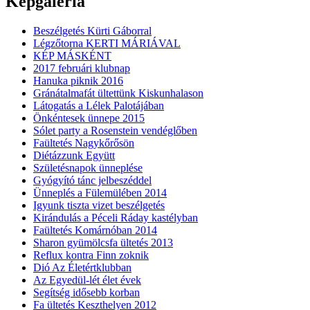
Képgaléria
Beszélgetés Kürti Gáborral
Légzőtorna KERTI MÁRIÁVAL
KÉP MÁSKÉNT
2017 februári klubnap
Hanuka piknik 2016
Gránátalmafát ültettünk Kiskunhalason
Látogatás a Lélek Palotájában
Önkéntesek ünnepe 2015
Sólet party a Rosenstein vendéglőben
Faültetés Nagykőrősön
Diétázzunk Együtt
Születésnapok ünneplése
Gyógyító tánc jelbeszéddel
Ünneplés a Fülemülében 2014
Igyunk tiszta vizet beszélgetés
Kirándulás a Péceli Ráday kastélyban
Faültetés Komárnóban 2014
Sharon gyümölcsfa ültetés 2013
Reflux kontra Finn zoknik
Dió Az Életértklubban
Az Egyedül-lét élet évek
Segítség idősebb korban
Fa ültetés Keszthelyen 2012