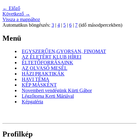
← Előző
Következő →
Vissza a mappához
Automatikus böngészés:
3
|
4
|
5
|
6
|
7
(idő másodpercekben)
Menü
EGYSZERŰEN,GYORSAN, FINOMAT
AZ ÉLETÉRT KLUB HÍREI
ÉLTETŐFORRÁSAINK
AZ OLVASÓ MESÉL
HÁZI PRAKTIKÁK
HAVI TÉMA
KÉP MÁSKÉNT
Novemberi vendégünk Kürti Gábor
Légzőtorna Kerti Máriával
Képgaléria
Profilkép