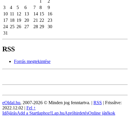
1
2
3
4
5
6
7
8
9
10
11
12
13
14
15
16
17
18
19
20
21
22
23
24
25
26
27
28
29
30
31
RSS
Forrás megtekintése
eOldal.hu
, 2007-2026 © Minden jog fenntartva. |
RSS
|
Frissítve:
2022.12.02
|
Fel ↑
Időjárás
Add a Startlaphoz!
Lap.hu
Apróhirdetés
Online játékok