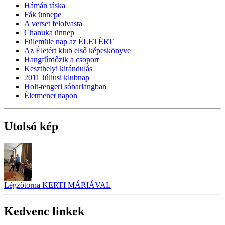
Hámán táska
Fák ünnepe
A verset felolvasta
Chanuka ünnep
Fülemüle nap az ÉLETÉRT
Az Életért klub első képeskönyve
Hangfűrdőzik a csoport
Keszthelyi kirándulás
2011 Júliusi klubnap
Holt-tengeri sóbarlangban
Életmenet napon
Utolsó kép
Légzőtorna KERTI MÁRIÁVAL
Kedvenc linkek