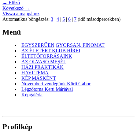
← Előző
Következő →
Vissza a mappához
Automatikus böngészés:
3
|
4
|
5
|
6
|
7
(idő másodpercekben)
Menü
EGYSZERŰEN,GYORSAN, FINOMAT
AZ ÉLETÉRT KLUB HÍREI
ÉLTETŐFORRÁSAINK
AZ OLVASÓ MESÉL
HÁZI PRAKTIKÁK
HAVI TÉMA
KÉP MÁSKÉNT
Novemberi vendégünk Kürti Gábor
Légzőtorna Kerti Máriával
Képgaléria
Profilkép