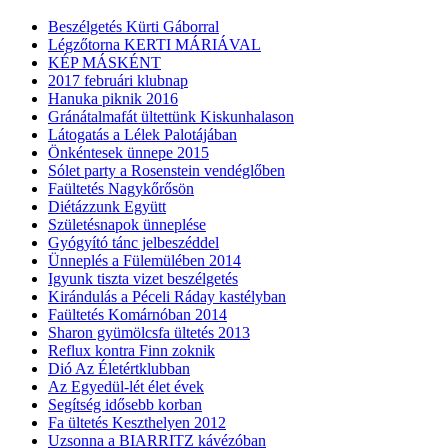
Beszélgetés Kürti Gáborral
Légzőtorna KERTI MÁRIÁVAL
KÉP MÁSKÉNT
2017 februári klubnap
Hanuka piknik 2016
Gránátalmafát ültettünk Kiskunhalason
Látogatás a Lélek Palotájában
Önkéntesek ünnepe 2015
Sólet party a Rosenstein vendéglőben
Faültetés Nagykőrősön
Diétázzunk Együtt
Születésnapok ünneplése
Gyógyító tánc jelbeszéddel
Ünneplés a Fülemülében 2014
Igyunk tiszta vizet beszélgetés
Kirándulás a Péceli Ráday kastélyban
Faültetés Komárnóban 2014
Sharon gyümölcsfa ültetés 2013
Reflux kontra Finn zoknik
Dió Az Életértklubban
Az Egyedül-lét élet évek
Segítség idősebb korban
Fa ültetés Keszthelyen 2012
Uzsonna a BIARRITZ kávézóban