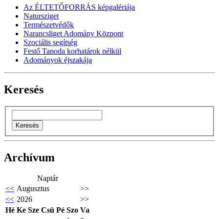
Az ÉLTETŐFORRÁS képgalériája
Natursziget
Természetvédők
Narancsliget Adomány Központ
Szociális segítség
Festő Tanoda korhatárok nélkül
Adományok éjszakája
Keresés
Archívum
Naptár
<<
Augusztus
>>
<<
2026
>>
Hé
Ke
Sze
Csü
Pé
Szo
Va