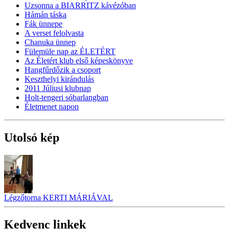
Uzsonna a BIARRITZ kávézóban
Hámán táska
Fák ünnepe
A verset felolvasta
Chanuka ünnep
Fülemüle nap az ÉLETÉRT
Az Életért klub első képeskönyve
Hangfűrdőzik a csoport
Keszthelyi kirándulás
2011 Júliusi klubnap
Holt-tengeri sóbarlangban
Életmenet napon
Utolsó kép
Légzőtorna KERTI MÁRIÁVAL
Kedvenc linkek