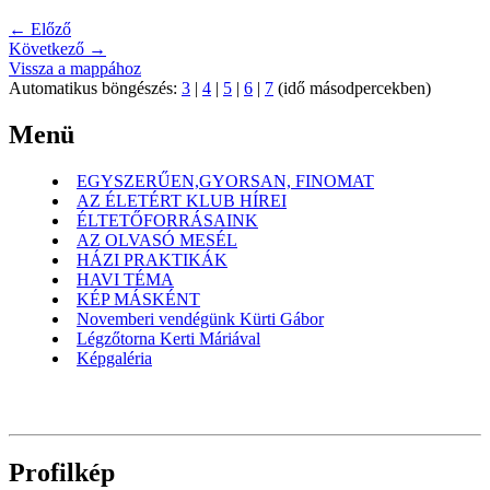
← Előző
Következő →
Vissza a mappához
Automatikus böngészés:
3
|
4
|
5
|
6
|
7
(idő másodpercekben)
Menü
EGYSZERŰEN,GYORSAN, FINOMAT
AZ ÉLETÉRT KLUB HÍREI
ÉLTETŐFORRÁSAINK
AZ OLVASÓ MESÉL
HÁZI PRAKTIKÁK
HAVI TÉMA
KÉP MÁSKÉNT
Novemberi vendégünk Kürti Gábor
Légzőtorna Kerti Máriával
Képgaléria
Profilkép