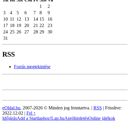
1
2
3
4
5
6
7
8
9
10
11
12
13
14
15
16
17
18
19
20
21
22
23
24
25
26
27
28
29
30
31
RSS
Forrás megtekintése
eOldal.hu
, 2007-2026 © Minden jog fenntartva. |
RSS
|
Frissítve:
2022.12.02
|
Fel ↑
Időjárás
Add a Startlaphoz!
Lap.hu
Apróhirdetés
Online játékok