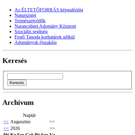
Az ÉLTETŐFORRÁS képgalériája
Natursziget
Természetvédők
Narancsliget Adomány Központ
Szociális segítség
Festő Tanoda korhatárok nélkül
Adományok éjszakája
Keresés
Archívum
Naptár
<<
Augusztus
>>
<<
2026
>>
Hé
Ke
Sze
Csü
Pé
Szo
Va