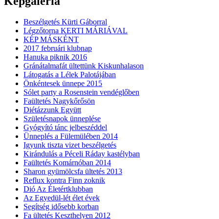
Képgaléria
Beszélgetés Kürti Gáborral
Légzőtorna KERTI MÁRIÁVAL
KÉP MÁSKÉNT
2017 februári klubnap
Hanuka piknik 2016
Gránátalmafát ültettünk Kiskunhalason
Látogatás a Lélek Palotájában
Önkéntesek ünnepe 2015
Sólet party a Rosenstein vendéglőben
Faültetés Nagykőrősön
Diétázzunk Együtt
Születésnapok ünneplése
Gyógyító tánc jelbeszéddel
Ünneplés a Fülemülében 2014
Igyunk tiszta vizet beszélgetés
Kirándulás a Péceli Ráday kastélyban
Faültetés Komárnóban 2014
Sharon gyümölcsfa ültetés 2013
Reflux kontra Finn zoknik
Dió Az Életértklubban
Az Egyedül-lét élet évek
Segítség idősebb korban
Fa ültetés Keszthelyen 2012