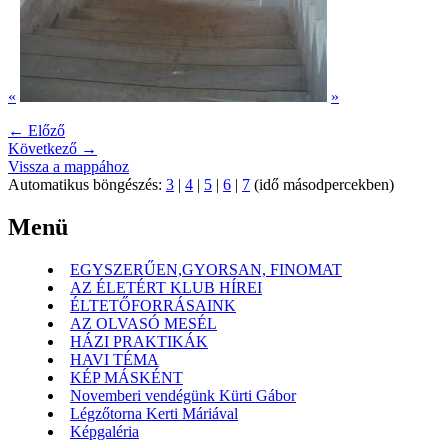
«
»
← Előző
Következő →
Vissza a mappához
Automatikus böngészés:
3
|
4
|
5
|
6
|
7
(idő másodpercekben)
Menü
EGYSZERŰEN,GYORSAN, FINOMAT
AZ ÉLETÉRT KLUB HÍREI
ÉLTETŐFORRÁSAINK
AZ OLVASÓ MESÉL
HÁZI PRAKTIKÁK
HAVI TÉMA
KÉP MÁSKÉNT
Novemberi vendégünk Kürti Gábor
Légzőtorna Kerti Máriával
Képgaléria