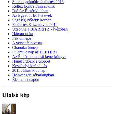
Sharon gyümölcsfa ültetés 2013
Reflux kontra Finn zoknik
Dió Az Életértklubban
Az Egyedül-lét élet évek
Segítség idősebb korban
Fa ültetés Keszthelyen 2012
Uzsonna a BIARRITZ kávézóban
Hámán táska
Fák ünnepe
A verset felolvasta
Chanuka ünnep
Fülemüle nap az ÉLETÉRT
Az Életért klub első képeskönyve
Hangfűrdőzik a csoport
Keszthelyi kirándulás
2011 Júliusi klubnap
Holt-tengeri sóbarlangban
Életmenet napon
Utolsó kép