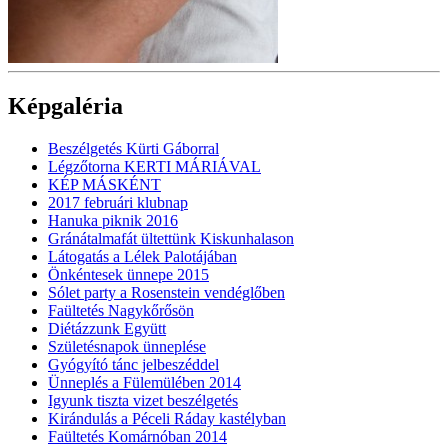
Képgaléria
Beszélgetés Kürti Gáborral
Légzőtorna KERTI MÁRIÁVAL
KÉP MÁSKÉNT
2017 februári klubnap
Hanuka piknik 2016
Gránátalmafát ültettünk Kiskunhalason
Látogatás a Lélek Palotájában
Önkéntesek ünnepe 2015
Sólet party a Rosenstein vendéglőben
Faültetés Nagykőrősön
Diétázzunk Együtt
Születésnapok ünneplése
Gyógyító tánc jelbeszéddel
Ünneplés a Fülemülében 2014
Igyunk tiszta vizet beszélgetés
Kirándulás a Péceli Ráday kastélyban
Faültetés Komárnóban 2014