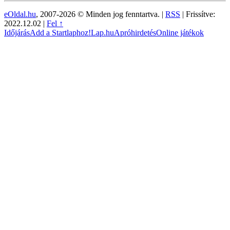
eOldal.hu
, 2007-2026 © Minden jog fenntartva. |
RSS
|
Frissítve:
2022.12.02
|
Fel ↑
Időjárás
Add a Startlaphoz!
Lap.hu
Apróhirdetés
Online játékok