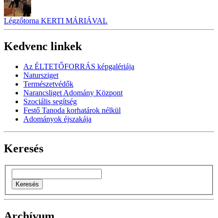
Légzőtorna KERTI MÁRIÁVAL
Kedvenc linkek
Az ÉLTETŐFORRÁS képgalériája
Natursziget
Természetvédők
Narancsliget Adomány Központ
Szociális segítség
Festő Tanoda korhatárok nélkül
Adományok éjszakája
Keresés
Archívum