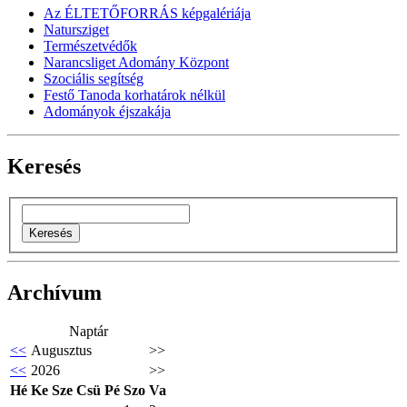
Az ÉLTETŐFORRÁS képgalériája
Natursziget
Természetvédők
Narancsliget Adomány Központ
Szociális segítség
Festő Tanoda korhatárok nélkül
Adományok éjszakája
Keresés
Archívum
Naptár
<<
Augusztus
>>
<<
2026
>>
Hé
Ke
Sze
Csü
Pé
Szo
Va