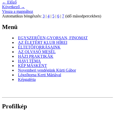
← Előző
Következő →
Vissza a mappához
Automatikus böngészés:
3
|
4
|
5
|
6
|
7
(idő másodpercekben)
Menü
EGYSZERŰEN,GYORSAN, FINOMAT
AZ ÉLETÉRT KLUB HÍREI
ÉLTETŐFORRÁSAINK
AZ OLVASÓ MESÉL
HÁZI PRAKTIKÁK
HAVI TÉMA
KÉP MÁSKÉNT
Novemberi vendégünk Kürti Gábor
Légzőtorna Kerti Máriával
Képgaléria
Profilkép