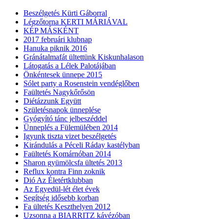
Beszélgetés Kürti Gáborral
Légzőtorna KERTI MÁRIÁVAL
KÉP MÁSKÉNT
2017 februári klubnap
Hanuka piknik 2016
Gránátalmafát ültettünk Kiskunhalason
Látogatás a Lélek Palotájában
Önkéntesek ünnepe 2015
Sólet party a Rosenstein vendéglőben
Faültetés Nagykőrősön
Diétázzunk Együtt
Születésnapok ünneplése
Gyógyító tánc jelbeszéddel
Ünneplés a Fülemülében 2014
Igyunk tiszta vizet beszélgetés
Kirándulás a Péceli Ráday kastélyban
Faültetés Komárnóban 2014
Sharon gyümölcsfa ültetés 2013
Reflux kontra Finn zoknik
Dió Az Életértklubban
Az Egyedül-lét élet évek
Segítség idősebb korban
Fa ültetés Keszthelyen 2012
Uzsonna a BIARRITZ kávézóban