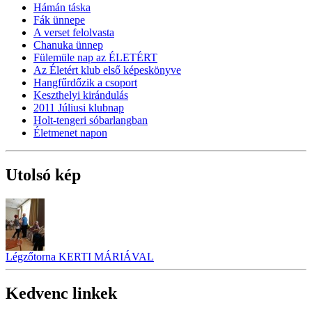
Hámán táska
Fák ünnepe
A verset felolvasta
Chanuka ünnep
Fülemüle nap az ÉLETÉRT
Az Életért klub első képeskönyve
Hangfűrdőzik a csoport
Keszthelyi kirándulás
2011 Júliusi klubnap
Holt-tengeri sóbarlangban
Életmenet napon
Utolsó kép
Légzőtorna KERTI MÁRIÁVAL
Kedvenc linkek