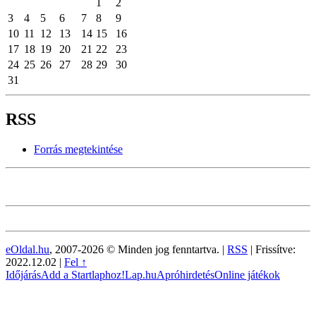
1
2
3
4
5
6
7
8
9
10
11
12
13
14
15
16
17
18
19
20
21
22
23
24
25
26
27
28
29
30
31
RSS
Forrás megtekintése
eOldal.hu
, 2007-2026 © Minden jog fenntartva. |
RSS
|
Frissítve:
2022.12.02
|
Fel ↑
Időjárás
Add a Startlaphoz!
Lap.hu
Apróhirdetés
Online játékok