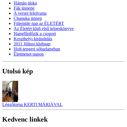
Hámán táska
Fák ünnepe
A verset felolvasta
Chanuka ünnep
Fülemüle nap az ÉLETÉRT
Az Életért klub első képeskönyve
Hangfűrdőzik a csoport
Keszthelyi kirándulás
2011 Júliusi klubnap
Holt-tengeri sóbarlangban
Életmenet napon
Utolsó kép
Légzőtorna KERTI MÁRIÁVAL
Kedvenc linkek