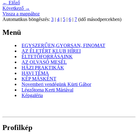
← Előző
Következő →
Vissza a mappához
Automatikus böngészés:
3
|
4
|
5
|
6
|
7
(idő másodpercekben)
Menü
EGYSZERŰEN,GYORSAN, FINOMAT
AZ ÉLETÉRT KLUB HÍREI
ÉLTETŐFORRÁSAINK
AZ OLVASÓ MESÉL
HÁZI PRAKTIKÁK
HAVI TÉMA
KÉP MÁSKÉNT
Novemberi vendégünk Kürti Gábor
Légzőtorna Kerti Máriával
Képgaléria
Profilkép