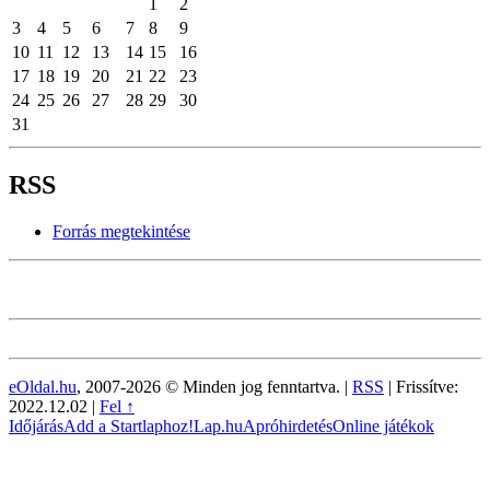
1
2
3
4
5
6
7
8
9
10
11
12
13
14
15
16
17
18
19
20
21
22
23
24
25
26
27
28
29
30
31
RSS
Forrás megtekintése
eOldal.hu
, 2007-2026 © Minden jog fenntartva. |
RSS
|
Frissítve:
2022.12.02
|
Fel ↑
Időjárás
Add a Startlaphoz!
Lap.hu
Apróhirdetés
Online játékok