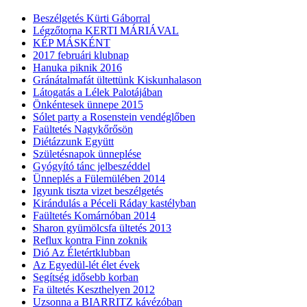
Beszélgetés Kürti Gáborral
Légzőtorna KERTI MÁRIÁVAL
KÉP MÁSKÉNT
2017 februári klubnap
Hanuka piknik 2016
Gránátalmafát ültettünk Kiskunhalason
Látogatás a Lélek Palotájában
Önkéntesek ünnepe 2015
Sólet party a Rosenstein vendéglőben
Faültetés Nagykőrősön
Diétázzunk Együtt
Születésnapok ünneplése
Gyógyító tánc jelbeszéddel
Ünneplés a Fülemülében 2014
Igyunk tiszta vizet beszélgetés
Kirándulás a Péceli Ráday kastélyban
Faültetés Komárnóban 2014
Sharon gyümölcsfa ültetés 2013
Reflux kontra Finn zoknik
Dió Az Életértklubban
Az Egyedül-lét élet évek
Segítség idősebb korban
Fa ültetés Keszthelyen 2012
Uzsonna a BIARRITZ kávézóban