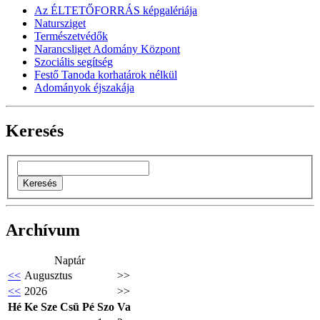
Az ÉLTETŐFORRÁS képgalériája
Natursziget
Természetvédők
Narancsliget Adomány Központ
Szociális segítség
Festő Tanoda korhatárok nélkül
Adományok éjszakája
Keresés
Archívum
Naptár
<<
Augusztus
>>
<<
2026
>>
Hé
Ke
Sze
Csü
Pé
Szo
Va