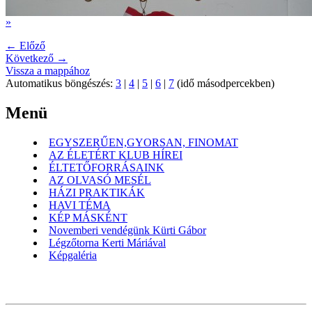
»
← Előző
Következő →
Vissza a mappához
Automatikus böngészés:
3
|
4
|
5
|
6
|
7
(idő másodpercekben)
Menü
EGYSZERŰEN,GYORSAN, FINOMAT
AZ ÉLETÉRT KLUB HÍREI
ÉLTETŐFORRÁSAINK
AZ OLVASÓ MESÉL
HÁZI PRAKTIKÁK
HAVI TÉMA
KÉP MÁSKÉNT
Novemberi vendégünk Kürti Gábor
Légzőtorna Kerti Máriával
Képgaléria