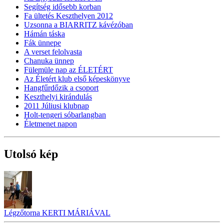
Segítség idősebb korban
Fa ültetés Keszthelyen 2012
Uzsonna a BIARRITZ kávézóban
Hámán táska
Fák ünnepe
A verset felolvasta
Chanuka ünnep
Fülemüle nap az ÉLETÉRT
Az Életért klub első képeskönyve
Hangfűrdőzik a csoport
Keszthelyi kirándulás
2011 Júliusi klubnap
Holt-tengeri sóbarlangban
Életmenet napon
Utolsó kép
Légzőtorna KERTI MÁRIÁVAL