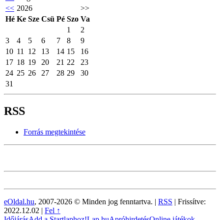
<<
2026
>>
Hé
Ke
Sze
Csü
Pé
Szo
Va
1
2
3
4
5
6
7
8
9
10
11
12
13
14
15
16
17
18
19
20
21
22
23
24
25
26
27
28
29
30
31
RSS
Forrás megtekintése
eOldal.hu
, 2007-2026 © Minden jog fenntartva. |
RSS
|
Frissítve:
2022.12.02
|
Fel ↑
Időjárás
Add a Startlaphoz!
Lap.hu
Apróhirdetés
Online játékok