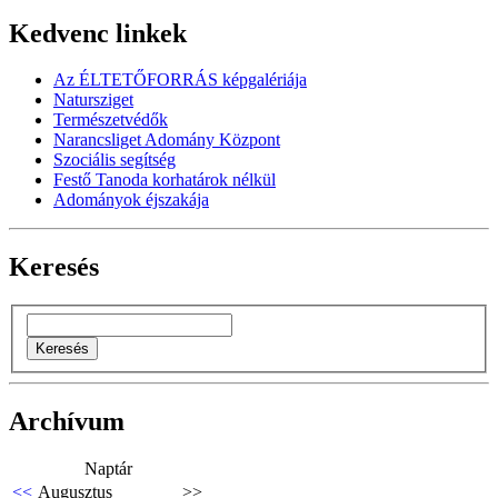
Kedvenc linkek
Az ÉLTETŐFORRÁS képgalériája
Natursziget
Természetvédők
Narancsliget Adomány Központ
Szociális segítség
Festő Tanoda korhatárok nélkül
Adományok éjszakája
Keresés
Archívum
Naptár
<<
Augusztus
>>