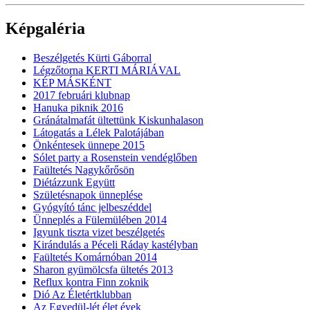
Képgaléria
Beszélgetés Kürti Gáborral
Légzőtorna KERTI MÁRIÁVAL
KÉP MÁSKÉNT
2017 februári klubnap
Hanuka piknik 2016
Gránátalmafát ültettünk Kiskunhalason
Látogatás a Lélek Palotájában
Önkéntesek ünnepe 2015
Sólet party a Rosenstein vendéglőben
Faültetés Nagykőrősön
Diétázzunk Együtt
Születésnapok ünneplése
Gyógyító tánc jelbeszéddel
Ünneplés a Fülemülében 2014
Igyunk tiszta vizet beszélgetés
Kirándulás a Péceli Ráday kastélyban
Faültetés Komárnóban 2014
Sharon gyümölcsfa ültetés 2013
Reflux kontra Finn zoknik
Dió Az Életértklubban
Az Egyedül-lét élet évek