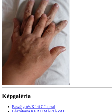
Képgaléria
Beszélgetés Kürti Gáborral
Légzőtorna KERTI MÁRIÁVAL