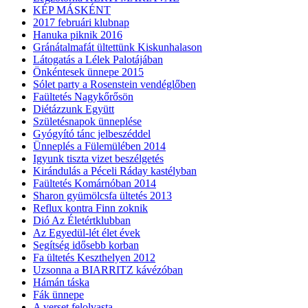
KÉP MÁSKÉNT
2017 februári klubnap
Hanuka piknik 2016
Gránátalmafát ültettünk Kiskunhalason
Látogatás a Lélek Palotájában
Önkéntesek ünnepe 2015
Sólet party a Rosenstein vendéglőben
Faültetés Nagykőrősön
Diétázzunk Együtt
Születésnapok ünneplése
Gyógyító tánc jelbeszéddel
Ünneplés a Fülemülében 2014
Igyunk tiszta vizet beszélgetés
Kirándulás a Péceli Ráday kastélyban
Faültetés Komárnóban 2014
Sharon gyümölcsfa ültetés 2013
Reflux kontra Finn zoknik
Dió Az Életértklubban
Az Egyedül-lét élet évek
Segítség idősebb korban
Fa ültetés Keszthelyen 2012
Uzsonna a BIARRITZ kávézóban
Hámán táska
Fák ünnepe
A verset felolvasta