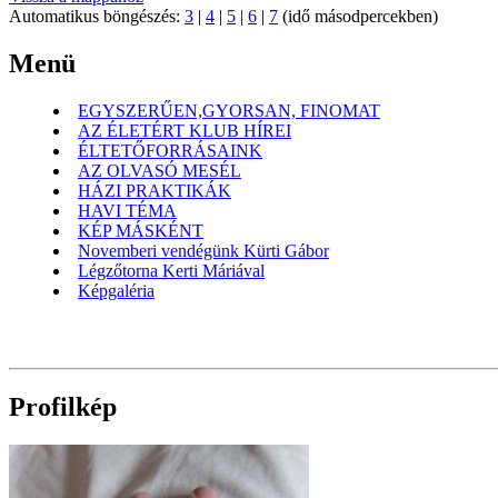
Automatikus böngészés:
3
|
4
|
5
|
6
|
7
(idő másodpercekben)
Menü
EGYSZERŰEN,GYORSAN, FINOMAT
AZ ÉLETÉRT KLUB HÍREI
ÉLTETŐFORRÁSAINK
AZ OLVASÓ MESÉL
HÁZI PRAKTIKÁK
HAVI TÉMA
KÉP MÁSKÉNT
Novemberi vendégünk Kürti Gábor
Légzőtorna Kerti Máriával
Képgaléria
Profilkép