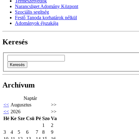
Természetvédők
Narancsliget Adomány Központ
Szociális segítség
Festő Tanoda korhatárok nélkül
Adományok éjszakája
Keresés
Archívum
Naptár
<<
Augusztus
>>
<<
2026
>>
Hé
Ke
Sze
Csü
Pé
Szo
Va
1
2
3
4
5
6
7
8
9
10
11
12
13
14
15
16