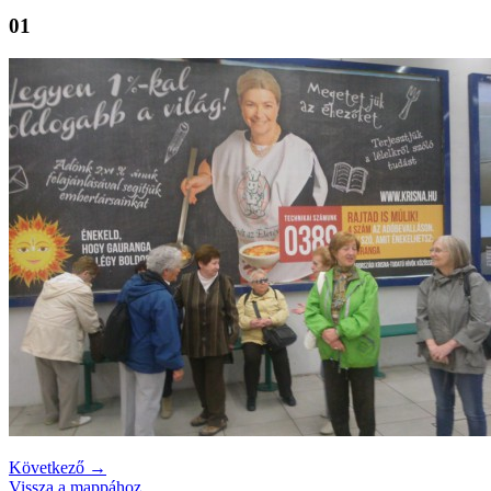
01
Következő →
Vissza a mappához