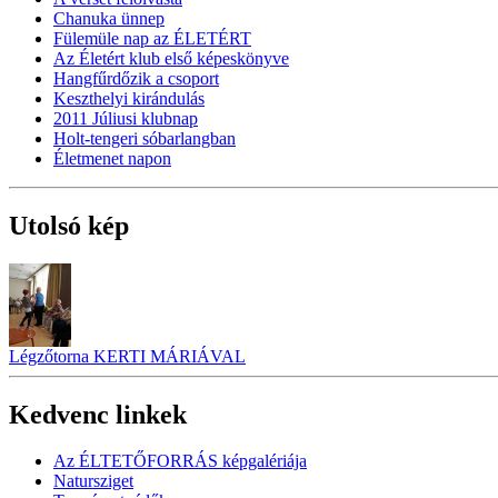
Chanuka ünnep
Fülemüle nap az ÉLETÉRT
Az Életért klub első képeskönyve
Hangfűrdőzik a csoport
Keszthelyi kirándulás
2011 Júliusi klubnap
Holt-tengeri sóbarlangban
Életmenet napon
Utolsó kép
Légzőtorna KERTI MÁRIÁVAL
Kedvenc linkek
Az ÉLTETŐFORRÁS képgalériája
Natursziget