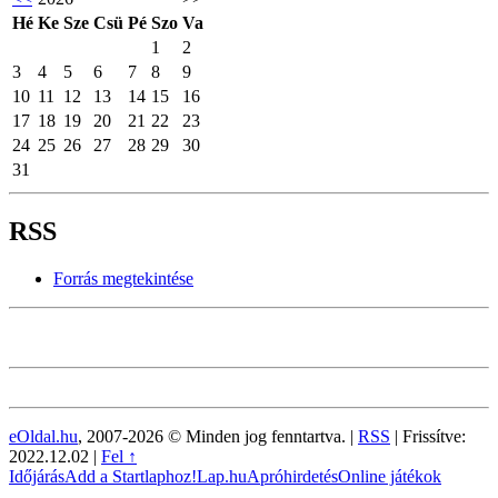
Hé
Ke
Sze
Csü
Pé
Szo
Va
1
2
3
4
5
6
7
8
9
10
11
12
13
14
15
16
17
18
19
20
21
22
23
24
25
26
27
28
29
30
31
RSS
Forrás megtekintése
eOldal.hu
, 2007-2026 © Minden jog fenntartva. |
RSS
|
Frissítve:
2022.12.02
|
Fel ↑
Időjárás
Add a Startlaphoz!
Lap.hu
Apróhirdetés
Online játékok