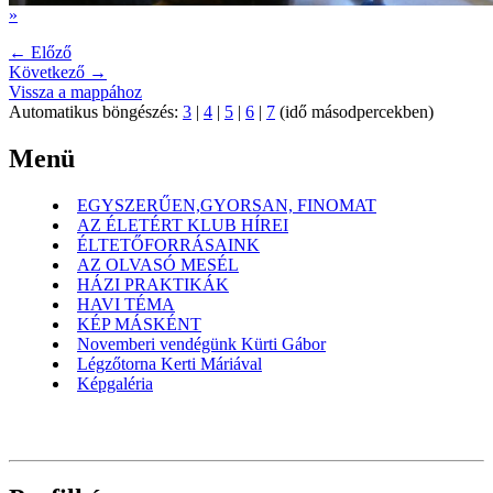
»
← Előző
Következő →
Vissza a mappához
Automatikus böngészés:
3
|
4
|
5
|
6
|
7
(idő másodpercekben)
Menü
EGYSZERŰEN,GYORSAN, FINOMAT
AZ ÉLETÉRT KLUB HÍREI
ÉLTETŐFORRÁSAINK
AZ OLVASÓ MESÉL
HÁZI PRAKTIKÁK
HAVI TÉMA
KÉP MÁSKÉNT
Novemberi vendégünk Kürti Gábor
Légzőtorna Kerti Máriával
Képgaléria