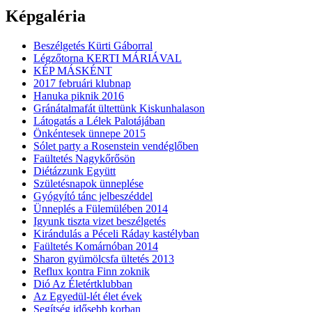
Képgaléria
Beszélgetés Kürti Gáborral
Légzőtorna KERTI MÁRIÁVAL
KÉP MÁSKÉNT
2017 februári klubnap
Hanuka piknik 2016
Gránátalmafát ültettünk Kiskunhalason
Látogatás a Lélek Palotájában
Önkéntesek ünnepe 2015
Sólet party a Rosenstein vendéglőben
Faültetés Nagykőrősön
Diétázzunk Együtt
Születésnapok ünneplése
Gyógyító tánc jelbeszéddel
Ünneplés a Fülemülében 2014
Igyunk tiszta vizet beszélgetés
Kirándulás a Péceli Ráday kastélyban
Faültetés Komárnóban 2014
Sharon gyümölcsfa ültetés 2013
Reflux kontra Finn zoknik
Dió Az Életértklubban
Az Egyedül-lét élet évek
Segítség idősebb korban