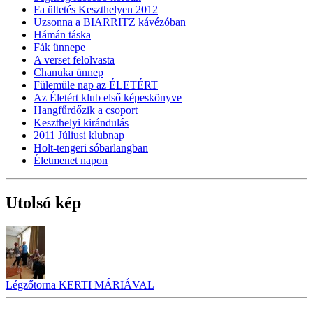
Fa ültetés Keszthelyen 2012
Uzsonna a BIARRITZ kávézóban
Hámán táska
Fák ünnepe
A verset felolvasta
Chanuka ünnep
Fülemüle nap az ÉLETÉRT
Az Életért klub első képeskönyve
Hangfűrdőzik a csoport
Keszthelyi kirándulás
2011 Júliusi klubnap
Holt-tengeri sóbarlangban
Életmenet napon
Utolsó kép
Légzőtorna KERTI MÁRIÁVAL