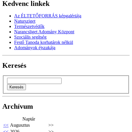
Kedvenc linkek
Az ÉLTETŐFORRÁS képgalériája
Natursziget
Természetvédők
Narancsliget Adomány Központ
Szociális segítség
Festő Tanoda korhatárok nélkül
Adományok éjszakája
Keresés
Archívum
Naptár
<<
Augusztus
>>
<<
2026
>>