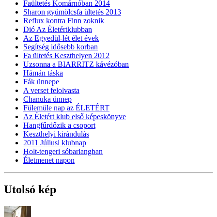
Faültetés Komárnóban 2014
Sharon gyümölcsfa ültetés 2013
Reflux kontra Finn zoknik
Dió Az Életértklubban
Az Egyedül-lét élet évek
Segítség idősebb korban
Fa ültetés Keszthelyen 2012
Uzsonna a BIARRITZ kávézóban
Hámán táska
Fák ünnepe
A verset felolvasta
Chanuka ünnep
Fülemüle nap az ÉLETÉRT
Az Életért klub első képeskönyve
Hangfűrdőzik a csoport
Keszthelyi kirándulás
2011 Júliusi klubnap
Holt-tengeri sóbarlangban
Életmenet napon
Utolsó kép