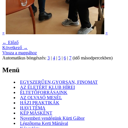
«
»
← Előző
Következő →
Vissza a mappához
Automatikus böngészés:
3
|
4
|
5
|
6
|
7
(idő másodpercekben)
Menü
EGYSZERŰEN,GYORSAN, FINOMAT
AZ ÉLETÉRT KLUB HÍREI
ÉLTETŐFORRÁSAINK
AZ OLVASÓ MESÉL
HÁZI PRAKTIKÁK
HAVI TÉMA
KÉP MÁSKÉNT
Novemberi vendégünk Kürti Gábor
Légzőtorna Kerti Máriával