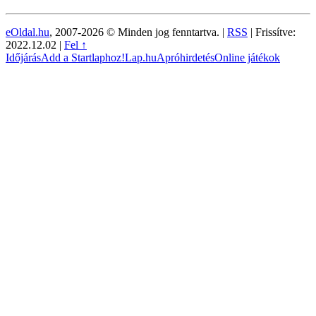
eOldal.hu
, 2007-2026 © Minden jog fenntartva. |
RSS
|
Frissítve:
2022.12.02
|
Fel ↑
Időjárás
Add a Startlaphoz!
Lap.hu
Apróhirdetés
Online játékok