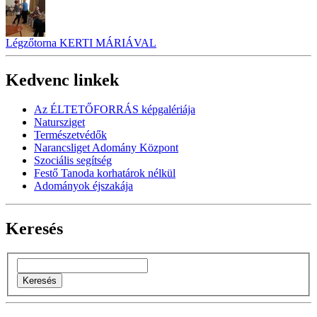
Légzőtorna KERTI MÁRIÁVAL
Kedvenc linkek
Az ÉLTETŐFORRÁS képgalériája
Natursziget
Természetvédők
Narancsliget Adomány Központ
Szociális segítség
Festő Tanoda korhatárok nélkül
Adományok éjszakája
Keresés