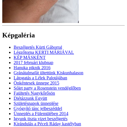
Képgaléria
Beszélgetés Kürti Gáborral
Légzőtorna KERTI MÁRIÁVAL
KÉP MÁSKÉNT
2017 februári klubnap
Hanuka piknik 2016
Gránátalmafát ültettünk Kiskunhalason
Látogatás a Lélek Palotájában
Önkéntesek ünnepe 2015
Sólet party a Rosenstein vendéglőben
Faültetés Nagykőrősön
Diétázzunk Együtt
Születésnapok ünneplése
Gyógyító tánc jelbeszéddel
Ünneplés a Fülemülében 2014
Igyunk tiszta vizet beszélgetés
Kirándulás a Péceli Ráday kastélyban