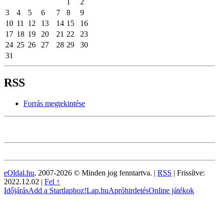
1
2
3
4
5
6
7
8
9
10
11
12
13
14
15
16
17
18
19
20
21
22
23
24
25
26
27
28
29
30
31
RSS
Forrás megtekintése
eOldal.hu
, 2007-2026 © Minden jog fenntartva. |
RSS
|
Frissítve:
2022.12.02
|
Fel ↑
Időjárás
Add a Startlaphoz!
Lap.hu
Apróhirdetés
Online játékok