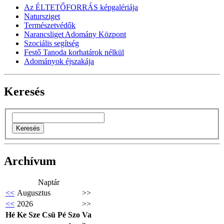
Az ÉLTETŐFORRÁS képgalériája
Natursziget
Természetvédők
Narancsliget Adomány Központ
Szociális segítség
Festő Tanoda korhatárok nélkül
Adományok éjszakája
Keresés
Archívum
Naptár
<<
Augusztus
>>
<<
2026
>>
Hé
Ke
Sze
Csü
Pé
Szo
Va