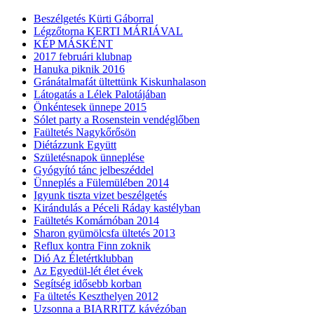
Beszélgetés Kürti Gáborral
Légzőtorna KERTI MÁRIÁVAL
KÉP MÁSKÉNT
2017 februári klubnap
Hanuka piknik 2016
Gránátalmafát ültettünk Kiskunhalason
Látogatás a Lélek Palotájában
Önkéntesek ünnepe 2015
Sólet party a Rosenstein vendéglőben
Faültetés Nagykőrősön
Diétázzunk Együtt
Születésnapok ünneplése
Gyógyító tánc jelbeszéddel
Ünneplés a Fülemülében 2014
Igyunk tiszta vizet beszélgetés
Kirándulás a Péceli Ráday kastélyban
Faültetés Komárnóban 2014
Sharon gyümölcsfa ültetés 2013
Reflux kontra Finn zoknik
Dió Az Életértklubban
Az Egyedül-lét élet évek
Segítség idősebb korban
Fa ültetés Keszthelyen 2012
Uzsonna a BIARRITZ kávézóban