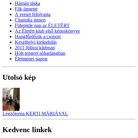
Hámán táska
Fák ünnepe
A verset felolvasta
Chanuka ünnep
Fülemüle nap az ÉLETÉRT
Az Életért klub első képeskönyve
Hangfűrdőzik a csoport
Keszthelyi kirándulás
2011 Júliusi klubnap
Holt-tengeri sóbarlangban
Életmenet napon
Utolsó kép
Légzőtorna KERTI MÁRIÁVAL
Kedvenc linkek