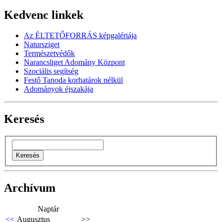
Kedvenc linkek
Az ÉLTETŐFORRÁS képgalériája
Natursziget
Természetvédők
Narancsliget Adomány Központ
Szociális segítség
Festő Tanoda korhatárok nélkül
Adományok éjszakája
Keresés
Archívum
Naptár
<<
Augusztus
>>