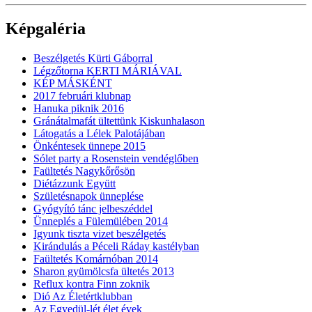
Képgaléria
Beszélgetés Kürti Gáborral
Légzőtorna KERTI MÁRIÁVAL
KÉP MÁSKÉNT
2017 februári klubnap
Hanuka piknik 2016
Gránátalmafát ültettünk Kiskunhalason
Látogatás a Lélek Palotájában
Önkéntesek ünnepe 2015
Sólet party a Rosenstein vendéglőben
Faültetés Nagykőrősön
Diétázzunk Együtt
Születésnapok ünneplése
Gyógyító tánc jelbeszéddel
Ünneplés a Fülemülében 2014
Igyunk tiszta vizet beszélgetés
Kirándulás a Péceli Ráday kastélyban
Faültetés Komárnóban 2014
Sharon gyümölcsfa ültetés 2013
Reflux kontra Finn zoknik
Dió Az Életértklubban
Az Egyedül-lét élet évek