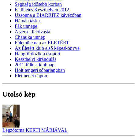
Segítség idősebb korban
Fa ültetés Keszthelyen 2012
Uzsonna a BIARRITZ kávézóban
Hámán táska
Fák ünnepe
A verset felolvasta
Chanuka ünnep
Fülemüle nap az ÉLETÉRT
Az Életért klub első képeskönyve
Hangfűrdőzik a csoport
Keszthelyi kirándulás
2011 Júliusi klubnap
Holt-tengeri sóbarlangban
Életmenet napon
Utolsó kép
Légzőtorna KERTI MÁRIÁVAL