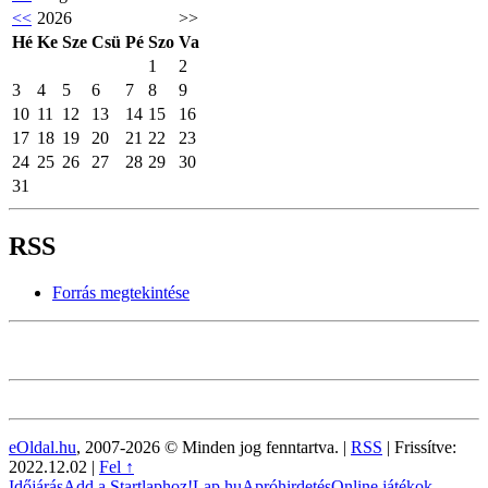
<<
2026
>>
Hé
Ke
Sze
Csü
Pé
Szo
Va
1
2
3
4
5
6
7
8
9
10
11
12
13
14
15
16
17
18
19
20
21
22
23
24
25
26
27
28
29
30
31
RSS
Forrás megtekintése
eOldal.hu
, 2007-2026 © Minden jog fenntartva. |
RSS
|
Frissítve:
2022.12.02
|
Fel ↑
Időjárás
Add a Startlaphoz!
Lap.hu
Apróhirdetés
Online játékok