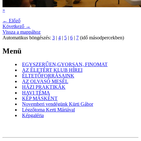
»
← Előző
Következő →
Vissza a mappához
Automatikus böngészés:
3
|
4
|
5
|
6
|
7
(idő másodpercekben)
Menü
EGYSZERŰEN,GYORSAN, FINOMAT
AZ ÉLETÉRT KLUB HÍREI
ÉLTETŐFORRÁSAINK
AZ OLVASÓ MESÉL
HÁZI PRAKTIKÁK
HAVI TÉMA
KÉP MÁSKÉNT
Novemberi vendégünk Kürti Gábor
Légzőtorna Kerti Máriával
Képgaléria