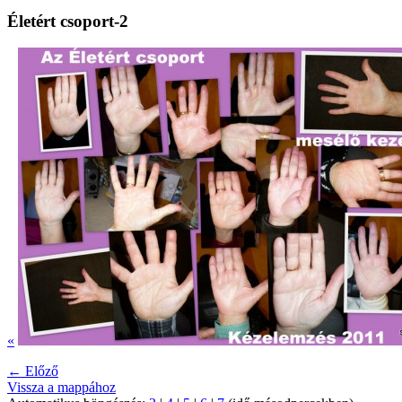
Életért csoport-2
«
← Előző
Vissza a mappához