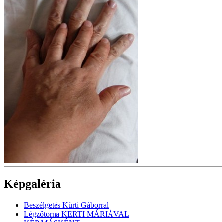
Képgaléria
Beszélgetés Kürti Gáborral
Légzőtorna KERTI MÁRIÁVAL