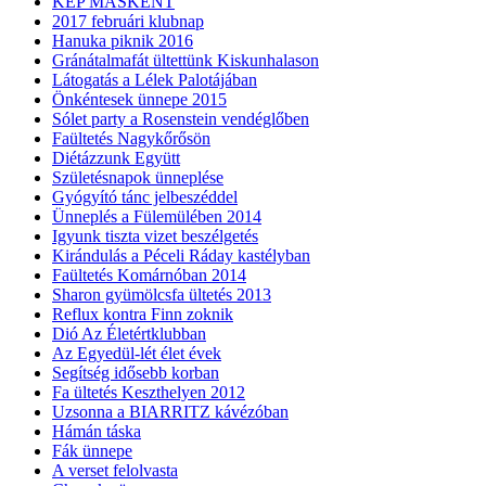
KÉP MÁSKÉNT
2017 februári klubnap
Hanuka piknik 2016
Gránátalmafát ültettünk Kiskunhalason
Látogatás a Lélek Palotájában
Önkéntesek ünnepe 2015
Sólet party a Rosenstein vendéglőben
Faültetés Nagykőrősön
Diétázzunk Együtt
Születésnapok ünneplése
Gyógyító tánc jelbeszéddel
Ünneplés a Fülemülében 2014
Igyunk tiszta vizet beszélgetés
Kirándulás a Péceli Ráday kastélyban
Faültetés Komárnóban 2014
Sharon gyümölcsfa ültetés 2013
Reflux kontra Finn zoknik
Dió Az Életértklubban
Az Egyedül-lét élet évek
Segítség idősebb korban
Fa ültetés Keszthelyen 2012
Uzsonna a BIARRITZ kávézóban
Hámán táska
Fák ünnepe
A verset felolvasta