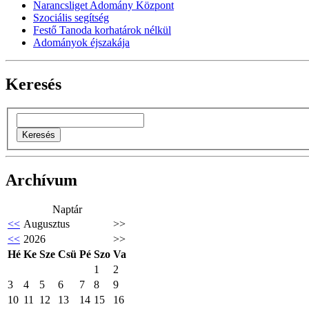
Narancsliget Adomány Központ
Szociális segítség
Festő Tanoda korhatárok nélkül
Adományok éjszakája
Keresés
Archívum
Naptár
<<
Augusztus
>>
<<
2026
>>
Hé
Ke
Sze
Csü
Pé
Szo
Va
1
2
3
4
5
6
7
8
9
10
11
12
13
14
15
16