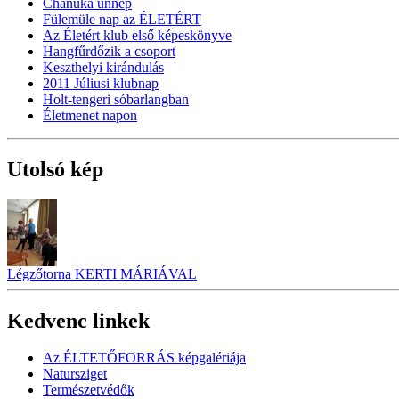
Chanuka ünnep
Fülemüle nap az ÉLETÉRT
Az Életért klub első képeskönyve
Hangfűrdőzik a csoport
Keszthelyi kirándulás
2011 Júliusi klubnap
Holt-tengeri sóbarlangban
Életmenet napon
Utolsó kép
Légzőtorna KERTI MÁRIÁVAL
Kedvenc linkek
Az ÉLTETŐFORRÁS képgalériája
Natursziget
Természetvédők