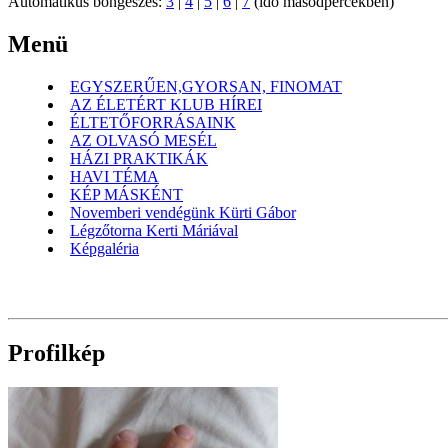
Automatikus böngészés:
3
|
4
|
5
|
6
|
7
(idő másodpercekben)
Menü
EGYSZERŰEN,GYORSAN, FINOMAT
AZ ÉLETÉRT KLUB HÍREI
ÉLTETŐFORRÁSAINK
AZ OLVASÓ MESÉL
HÁZI PRAKTIKÁK
HAVI TÉMA
KÉP MÁSKÉNT
Novemberi vendégünk Kürti Gábor
Légzőtorna Kerti Máriával
Képgaléria
Profilkép