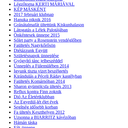
Légzőtorna KERTI MÁRIÁVAL
KÉP MÁSKÉNT
2017 februári klubnap
Hanuka piknik 2016
Gránátalmafát ültettünk Kiskunhalason
Látogatás a Lélek Palotájában
Önkéntesek ünnepe 2015
Sólet party a Rosenstein vendéglőben
Faültetés Nagykőrősön
Diétázzunk Együtt
Születésnapok ünneplése
Gyógyító tánc jelbeszéddel
Ünneplés a Fülemülében 2014
Igyunk tiszta vizet beszélgetés
Kirándulás a Péceli Ráday kastélyban
Faültetés Komárnóban 2014
Sharon gyümölcsfa ültetés 2013
Reflux kontra Finn zoknik
Dió Az Életértklubban
Az Egyedül-lét élet évek
Segítség idősebb korban
Fa ültetés Keszthelyen 2012
Uzsonna a BIARRITZ kávézóban
Hámán táska
Fák ünnepe