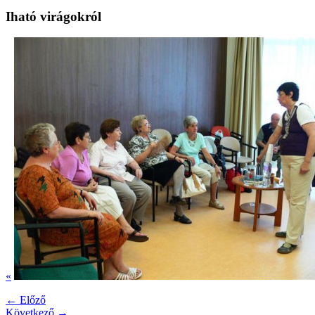
Iható virágokról
«
← Előző
Következő →