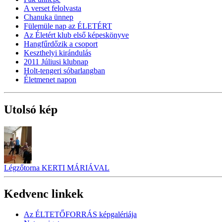
A verset felolvasta
Chanuka ünnep
Fülemüle nap az ÉLETÉRT
Az Életért klub első képeskönyve
Hangfűrdőzik a csoport
Keszthelyi kirándulás
2011 Júliusi klubnap
Holt-tengeri sóbarlangban
Életmenet napon
Utolsó kép
Légzőtorna KERTI MÁRIÁVAL
Kedvenc linkek
Az ÉLTETŐFORRÁS képgalériája