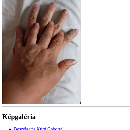
Képgaléria
Beszélgetés Kürti Gáborral