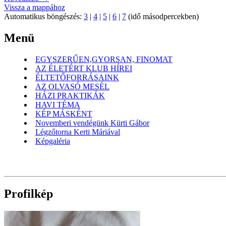
Vissza a mappához
Automatikus böngészés:
3
|
4
|
5
|
6
|
7
(idő másodpercekben)
Menü
EGYSZERŰEN,GYORSAN, FINOMAT
AZ ÉLETÉRT KLUB HÍREI
ÉLTETŐFORRÁSAINK
AZ OLVASÓ MESÉL
HÁZI PRAKTIKÁK
HAVI TÉMA
KÉP MÁSKÉNT
Novemberi vendégünk Kürti Gábor
Légzőtorna Kerti Máriával
Képgaléria
Profilkép