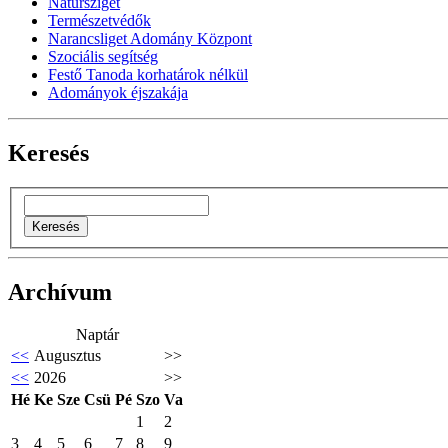
Natursziget
Természetvédők
Narancsliget Adomány Központ
Szociális segítség
Festő Tanoda korhatárok nélkül
Adományok éjszakája
Keresés
Archívum
Naptár
<<
Augusztus
>>
<<
2026
>>
Hé
Ke
Sze
Csü
Pé
Szo
Va
1
2
3
4
5
6
7
8
9