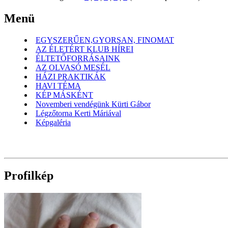
Menü
EGYSZERŰEN,GYORSAN, FINOMAT
AZ ÉLETÉRT KLUB HÍREI
ÉLTETŐFORRÁSAINK
AZ OLVASÓ MESÉL
HÁZI PRAKTIKÁK
HAVI TÉMA
KÉP MÁSKÉNT
Novemberi vendégünk Kürti Gábor
Légzőtorna Kerti Máriával
Képgaléria
Profilkép