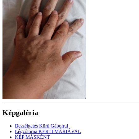
Képgaléria
Beszélgetés Kürti Gáborral
Légzőtorna KERTI MÁRIÁVAL
KÉP MÁSKÉNT