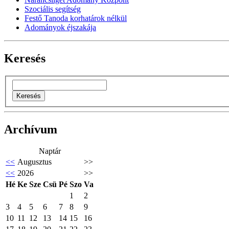
Szociális segítség
Festő Tanoda korhatárok nélkül
Adományok éjszakája
Keresés
Archívum
Naptár
<<
Augusztus
>>
<<
2026
>>
Hé
Ke
Sze
Csü
Pé
Szo
Va
1
2
3
4
5
6
7
8
9
10
11
12
13
14
15
16