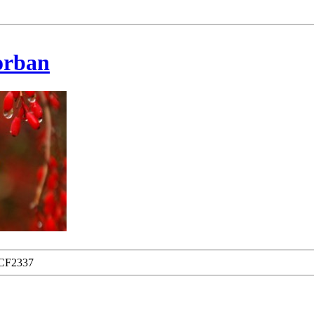
korban
CF2337