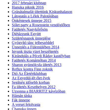
2017 februári klubnap
Hanuka piknik 2016
Gránátalmafát ültettünk Kiskunhalason
Látogatás a Lélek Palotájában
Önkéntesek ünnepe 2015
Sólet party a Rosenstein vendéglőben
Faültetés Nagykőrősön
Diétázzunk Együtt
Születésnapok ünneplése
Gyógyító tánc jelbeszéddel
Ünneplés a Fülemülében 2014
Igyunk tiszta vizet beszélgetés
Kirándulás a Péceli Ráday kastélyban
Faültetés Komárnóban 2014
Sharon gyümölcsfa ültetés 2013
Reflux kontra Finn zoknik
Dió Az Életértklubban
Az Egyedül-lét élet évek
Segítség idősebb korban
Fa ültetés Keszthelyen 2012
Uzsonna a BIARRITZ kávézóban
Hámán táska
Fák ünnepe
A verset felolvasta
Chanuka ünnep