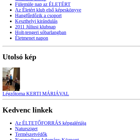
Fülemüle nap az ÉLETÉRT
Az Életért klub első képeskönyve
Hangfűrdőzik a csoport
Keszthelyi kirándulás
2011 Júliusi klubnap
Holt-tengeri sóbarlangban
Életmenet napon
Utolsó kép
Légzőtorna KERTI MÁRIÁVAL
Kedvenc linkek
Az ÉLTETŐFORRÁS képgalériája
Natursziget
Természetvédők
Narancsliget Adomány Központ