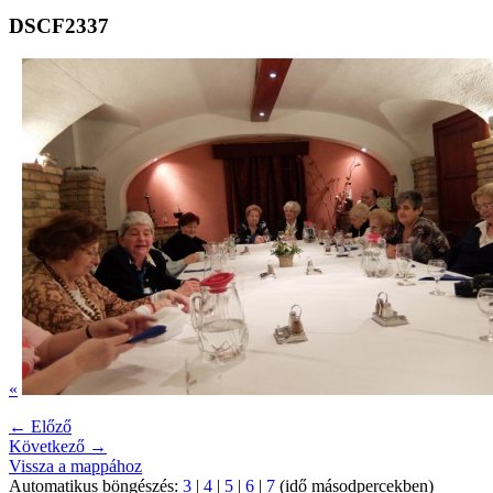
DSCF2337
«
← Előző
Következő →
Vissza a mappához
Automatikus böngészés:
3
|
4
|
5
|
6
|
7
(idő másodpercekben)